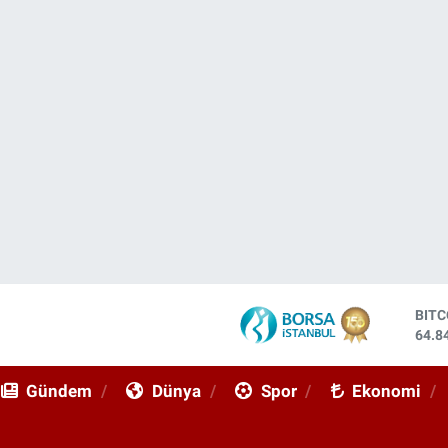
BIT
64.8
DOL
47,7
Gündem
Dünya
Spor
Ekonomi
EUR
55,2
STE