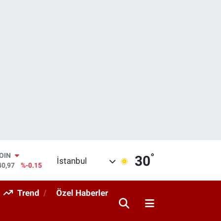
COIN
°
30
İstanbul
40,97
%-0.15
AR
436
%0.18
Trend
Özel Haberler
O
510
%0.32
RLİN