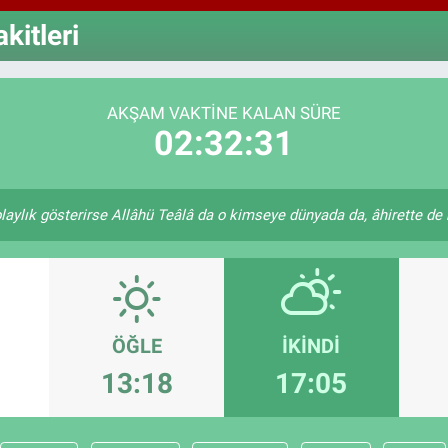
64,4
GRA
itleri
6660
BİS
13.7
AKŞAM VAKTINE KALAN SÜRE
02:32:30
laylık gösterirse Allâhü Teâlâ da o kimseye dünyada da, âhirette de k
ÖĞLE
İKINDI
13:18
17:05