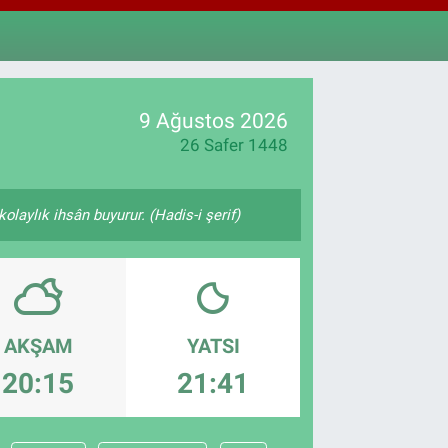
811
%0.38
M ALTIN
.55
%0
T100
79
%-14
9 Ağustos 2026
26 Safer 1448
olaylık ihsân buyurur. (Hadis-i şerif)
AKŞAM
YATSI
20:15
21:41