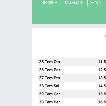
BODRUM
DALAMAN
DATÇA
25 Tem Cts
11 S
26 Tem Paz
12 S
27 Tem Pts
13 S
28 Tem Sal
14 S
29 Tem Çar
15 S
30 Tem Per
16 S