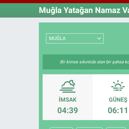
Muğla Yatağan Namaz Vak
Özel Haberler
Dünya
Haber Arşivi
Yazarlar
Medya
MUĞLA
Özel Haberler
Kadın
Bir kimse sıkıntıda olan bir şahsa ko
Erişim Bilgileri
Sağlık
Teknoloji
İMSAK
GÜNEŞ
04:39
06:11
Ramazan