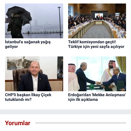
İstanbul'a sağanak yağış
Teklif komisyondan geçti!
geliyor
Türkiye için yeni sayfa açılıyor
CHP'li başkan İlkay Çiçek
Erdoğan'dan 'Mekke Anlaşması'
tutuklandı mı?
için ilk açıklama
Yorumlar