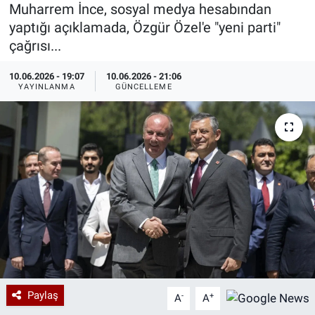
Muharrem İnce, sosyal medya hesabından
Özel Haberler
Dünya
Haber Arşivi
yaptığı açıklamada, Özgür Özel'e "yeni parti"
çağrısı...
Yazarlar
Medya
10.06.2026 - 19:07
10.06.2026 - 21:06
YAYINLANMA
GÜNCELLEME
Özel Haberler
Kadın
Erişim Bilgileri
Sağlık
Teknoloji
Ramazan
Paylaş
-
+
A
A