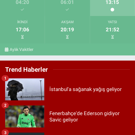
04:20
06:01
13:15
İKINDI
AKŞAM
YATSI
17:06
20:19
21:52
Aylık Vakitler
Trend Haberler
1
İstanbul'a sağanak yağış geliyor
2
Fenerbahçe'de Ederson gidiyor
Savic geliyor
3