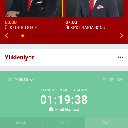
00:00
07:00
ÜLKE'DE BU GECE
ÜLKE'DE HAFTA SONU
Yükleniyor...
İSTANBUL
09.08.2026
SONRAKI VAKTE KALAN
01:19:37
İkindi Namazı
İMSAK
GÜNEŞ
ÖĞLE