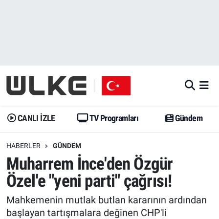
CANLI İZLE
CANLI YAYIN
Nöbetçi Eczaneler
TV Programları
TV Programları
Hava Durumu
Gündem
Gündem
İstanbul Namaz Vakitleri
Dünya
Trend
Trafik Durumu
CANLI İZLE
TV Programları
Gündem
Spor
Yaşam
Süper Lig Puan Durumu ve Fikstür
HABERLER
GÜNDEM
Muharrem İnce'den Özgür
Erişim Bilgileri
Erişim Bilgileri
Erişim Bilgileri
Özel'e "yeni parti" çağrısı!
Ekonomi
Spor
Tüm Manşetler
Mahkemenin mutlak butlan kararının ardından
Trend
Ekonomi
Son Dakika Haberleri
başlayan tartışmalara değinen CHP'li