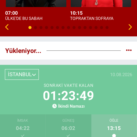
07:00
10:15
ÜLKE'DE BU SABAH
TOPRAKTAN SOFRAYA
Yükleniyor...
İSTANBUL
10.08.2026
SONRAKI VAKTE KALAN
01:23:48
İkindi Namazı
İMSAK
GÜNEŞ
ÖĞLE
04:22
06:02
13:15