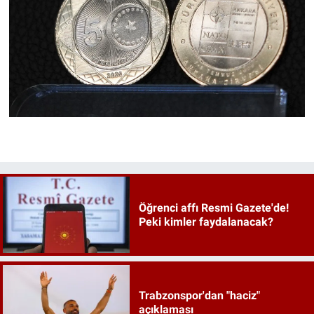
Öğrenci affı Resmi Gazete'de!
Peki kimler faydalanacak?
Trabzonspor'dan "haciz"
açıklaması