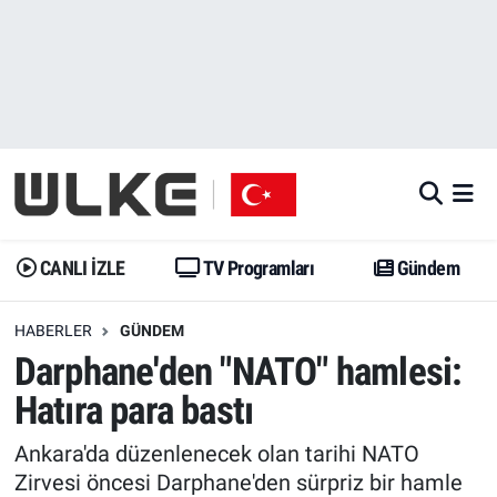
CANLI İZLE
CANLI YAYIN
Nöbetçi Eczaneler
TV Programları
TV Programları
Hava Durumu
Gündem
Gündem
İstanbul Namaz Vakitleri
Dünya
Trend
Trafik Durumu
CANLI İZLE
TV Programları
Gündem
Spor
Yaşam
Süper Lig Puan Durumu ve Fikstür
HABERLER
GÜNDEM
Darphane'den "NATO" hamlesi:
Erişim Bilgileri
Erişim Bilgileri
Erişim Bilgileri
Hatıra para bastı
Ekonomi
Spor
Tüm Manşetler
Ankara'da düzenlenecek olan tarihi NATO
Trend
Ekonomi
Son Dakika Haberleri
Zirvesi öncesi Darphane'den sürpriz bir hamle