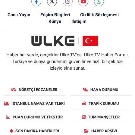
Canlı Yayın
Erişim Bilgileri
Gizlilik Sözleşmesi
Künye
İletişim
Haber her yerde, gerçekler Ülke TV'de. Ülke TV Haber Portalı,
Türkiye ve dünya gündemini güvenilir ve hızlı bir şekilde
izleyicisine sunar.
NÖBETÇI ECZANELER
HAVA DURUMU
İSTANBUL NAMAZ VAKITLERI
TRAFIK DURUMU
PUAN DURUMU VE FIKSTÜR
TÜM MANŞETLER
SON DAKIKA HABERLERI
HABER ARŞIVI