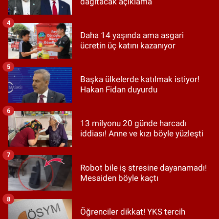
dağıtacak açıklama
4
Daha 14 yaşında ama asgari
ücretin üç katını kazanıyor
5
Başka ülkelerde katılmak istiyor!
Hakan Fidan duyurdu
6
13 milyonu 20 günde harcadı
iddiası! Anne ve kızı böyle yüzleşti
7
Robot bile iş stresine dayanamadı!
Mesaiden böyle kaçtı
8
Öğrenciler dikkat! YKS tercih