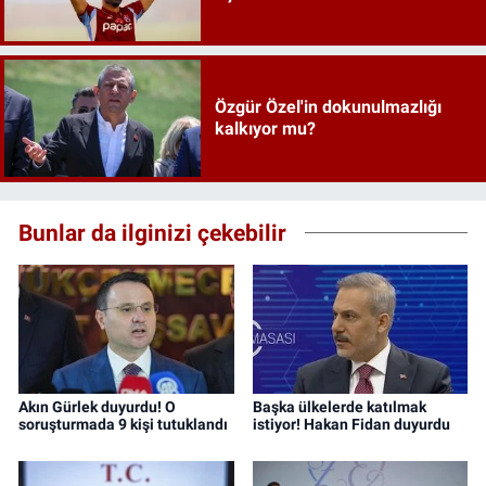
Özgür Özel'in dokunulmazlığı
kalkıyor mu?
Bunlar da ilginizi çekebilir
Akın Gürlek duyurdu! O
Başka ülkelerde katılmak
soruşturmada 9 kişi tutuklandı
istiyor! Hakan Fidan duyurdu