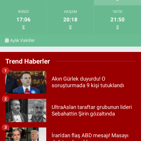
İKINDI
AKŞAM
YATSI
17:06
20:18
21:50
Aylık Vakitler
Trend Haberler
1
Akın Gürlek duyurdu! O
soruşturmada 9 kişi tutuklandı
2
UltraAslan taraftar grubunun lideri
Sebahattin Şirin gözaltında
3
İran'dan flaş ABD mesajı! Masayı