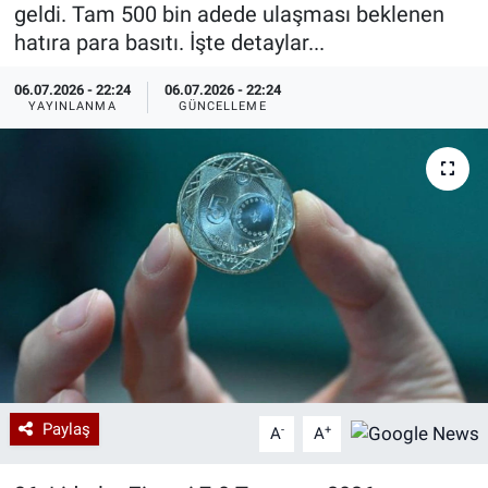
geldi. Tam 500 bin adede ulaşması beklenen
Özel Haberler
Dünya
Haber Arşivi
hatıra para basıtı. İşte detaylar...
06.07.2026 - 22:24
06.07.2026 - 22:24
Yazarlar
Medya
YAYINLANMA
GÜNCELLEME
Özel Haberler
Kadın
Erişim Bilgileri
Sağlık
Teknoloji
Ramazan
Paylaş
-
+
A
A