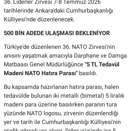
36. Liderler Zirvesi 7-8 Temmuz 2026
tarihlerinde Ankara'daki Cumhurbaşkanlığı
Külliyesi'nde düzenlenecek.
500 BİN ADEDE ULAŞMASI BEKLENİYOR
Türkiye'de düzenlenen 36. NATO Zirvesi'nin
anısını yaşatmak amacıyla Darphane ve Damga
Matbaası Genel Müdürlüğünce
"5 TL Tedavül
Madeni NATO Hatıra Parası"
basıldı.
Bu kapsamda hazırlanan hatıra parası, halen
tedavülde bulunan iki metalli (bimetal) 5 liralık
madeni para üzerine basılırken paranın tura
yüzünde NATO logosu, zirvenin düzenlendiği
yer ve tarih ile Cumhurbaşkanlığı Külliyesi'nin
grafik görseli yer alıyor. Diğer yüzünde ise 5