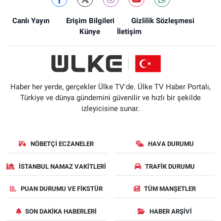
Canlı Yayın
Erişim Bilgileri
Gizlilik Sözleşmesi
Künye
İletişim
Haber her yerde, gerçekler Ülke TV'de. Ülke TV Haber Portalı,
Türkiye ve dünya gündemini güvenilir ve hızlı bir şekilde
izleyicisine sunar.
NÖBETÇI ECZANELER
HAVA DURUMU
İSTANBUL NAMAZ VAKITLERI
TRAFIK DURUMU
PUAN DURUMU VE FIKSTÜR
TÜM MANŞETLER
SON DAKIKA HABERLERI
HABER ARŞIVI