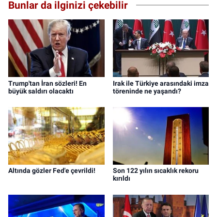
Bunlar da ilginizi çekebilir
Trump'tan İran sözleri! En
Irak ile Türkiye arasındaki imza
büyük saldırı olacaktı
töreninde ne yaşandı?
Altında gözler Fed'e çevrildi!
Son 122 yılın sıcaklık rekoru
kırıldı