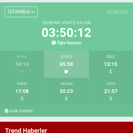
İSTANBUL
06.08.2026
SONRAKI VAKTE KALAN
03:50:11
Öğle Namazı
İMSAK
GÜNEŞ
ÖĞLE
04:16
05:58
13:15
İKINDI
AKŞAM
YATSI
17:08
20:23
21:57
Aylık Vakitler
Trend Haberler