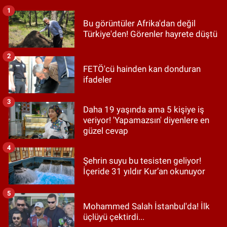
1
Bu görüntüler Afrika'dan değil
Türkiye'den! Görenler hayrete düştü
2
FETÖ'cü hainden kan donduran
ifadeler
3
Daha 19 yaşında ama 5 kişiye iş
veriyor! 'Yapamazsın' diyenlere en
güzel cevap
4
Şehrin suyu bu tesisten geliyor!
İçeride 31 yıldır Kur’an okunuyor
5
Mohammed Salah İstanbul'da! İlk
üçlüyü çektirdi...