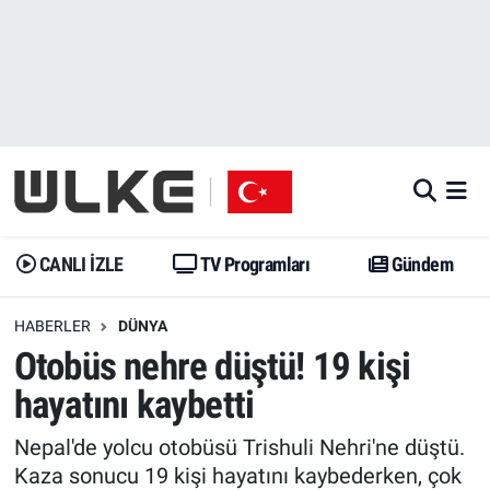
CANLI İZLE
CANLI YAYIN
Nöbetçi Eczaneler
TV Programları
TV Programları
Hava Durumu
Gündem
Gündem
İstanbul Namaz Vakitleri
Dünya
Trend
Trafik Durumu
CANLI İZLE
TV Programları
Gündem
Spor
Yaşam
Süper Lig Puan Durumu ve Fikstür
HABERLER
DÜNYA
Otobüs nehre düştü! 19 kişi
Erişim Bilgileri
Erişim Bilgileri
Erişim Bilgileri
hayatını kaybetti
Ekonomi
Spor
Tüm Manşetler
Nepal'de yolcu otobüsü Trishuli Nehri'ne düştü.
Trend
Ekonomi
Son Dakika Haberleri
Kaza sonucu 19 kişi hayatını kaybederken, çok