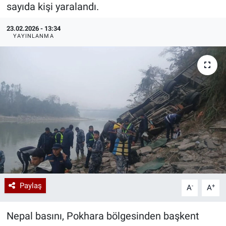
sayıda kişi yaralandı.
Özel Haberler
Dünya
Haber Arşivi
23.02.2026 - 13:34
YAYINLANMA
Yazarlar
Medya
Özel Haberler
Kadın
Erişim Bilgileri
Sağlık
Teknoloji
Paylaş
-
+
A
A
Ramazan
Nepal basını, Pokhara bölgesinden başkent