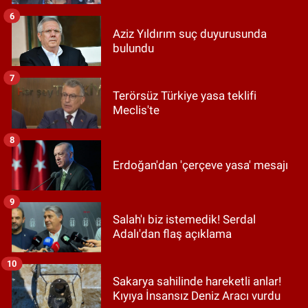
6
Aziz Yıldırım suç duyurusunda
bulundu
7
Terörsüz Türkiye yasa teklifi
Meclis'te
8
Erdoğan'dan 'çerçeve yasa' mesajı
9
Salah'ı biz istemedik! Serdal
Adalı'dan flaş açıklama
10
Sakarya sahilinde hareketli anlar!
Kıyıya İnsansız Deniz Aracı vurdu