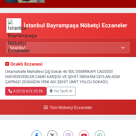
İstanbul Bayrampaşa Nöbetçi Eczaneler
Ocaklı Eczanesi
Ortamahalle Mahallesi Çığ Sokak 46 50C DEMİRKAPI CADDESİ
HAYIRSEVERLER CAMİİ KARŞISI VE ŞEHİT İBRAHİM CEYLAN ASM
ÇAPRAZI (SOKAĞIN YENİ ADI ŞEHİT ÜMİT YOLCU SOKAĞI)
0 (212) 612 25 55
Yol Tarifi Al
Tüm Nöbetçi Eczaneler