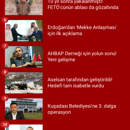
10 yıl sonra yakalanmıştı!
FETÖ'cünün ablası da gözaltında
6
Erdoğan'dan 'Mekke Anlaşması'
için ilk açıklama
7
AHBAP Derneği için yolun sonu!
Yeni gelişme
8
Aselsan tarafından geliştirildi!
Hedefi tam isabetle vurdu
9
Kuşadası Belediyesi'ne 3. dalga
operasyon
10