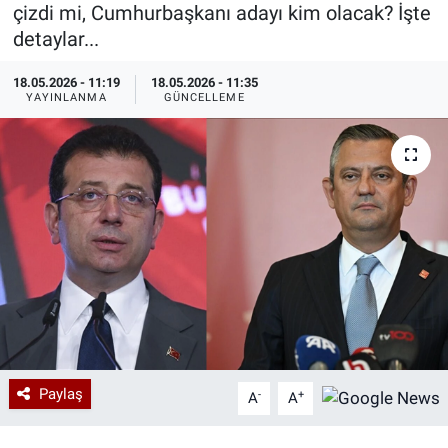
çizdi mi, Cumhurbaşkanı adayı kim olacak? İşte
Özel Haberler
Dünya
Haber Arşivi
detaylar...
18.05.2026 - 11:19
18.05.2026 - 11:35
Yazarlar
Medya
YAYINLANMA
GÜNCELLEME
Özel Haberler
Kadın
Erişim Bilgileri
Sağlık
Teknoloji
Ramazan
Paylaş
-
+
A
A