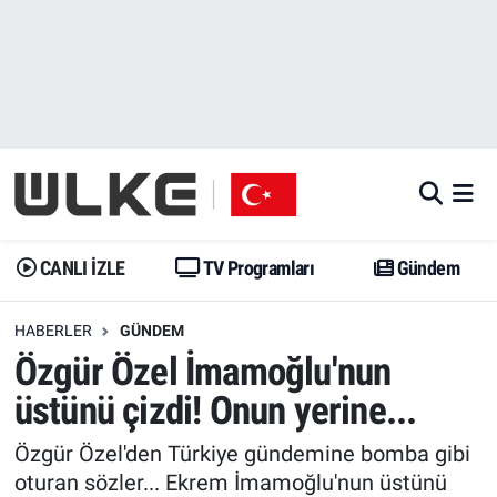
CANLI İZLE
CANLI YAYIN
Nöbetçi Eczaneler
TV Programları
TV Programları
Hava Durumu
Gündem
Gündem
İstanbul Namaz Vakitleri
Dünya
Trend
Trafik Durumu
CANLI İZLE
TV Programları
Gündem
Spor
Yaşam
Süper Lig Puan Durumu ve Fikstür
HABERLER
GÜNDEM
Özgür Özel İmamoğlu'nun
Erişim Bilgileri
Erişim Bilgileri
Erişim Bilgileri
üstünü çizdi! Onun yerine...
Ekonomi
Spor
Tüm Manşetler
Özgür Özel'den Türkiye gündemine bomba gibi
Trend
Ekonomi
Son Dakika Haberleri
oturan sözler... Ekrem İmamoğlu'nun üstünü