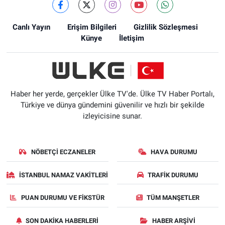
Canlı Yayın
Erişim Bilgileri
Gizlilik Sözleşmesi
Künye
İletişim
Haber her yerde, gerçekler Ülke TV'de. Ülke TV Haber Portalı,
Türkiye ve dünya gündemini güvenilir ve hızlı bir şekilde
izleyicisine sunar.
NÖBETÇI ECZANELER
HAVA DURUMU
İSTANBUL NAMAZ VAKITLERI
TRAFIK DURUMU
PUAN DURUMU VE FIKSTÜR
TÜM MANŞETLER
SON DAKIKA HABERLERI
HABER ARŞIVI