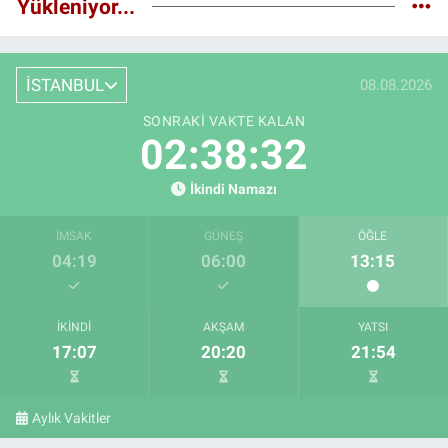
Yükleniyor...
İSTANBUL
08.08.2026
SONRAKI VAKTE KALAN
02:38:31
İkindi Namazı
İMSAK
GÜNEŞ
ÖĞLE
04:19
06:00
13:15
İKINDI
AKŞAM
YATSI
17:07
20:20
21:54
Aylık Vakitler