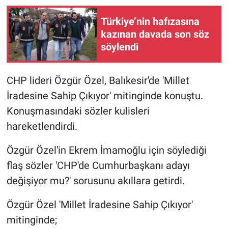
Türkiye’nin hafızasına
kazınan davada son söz
söylendi
CHP lideri Özgür Özel, Balıkesir'de 'Millet
İradesine Sahip Çıkıyor' mitinginde konuştu.
Konuşmasındaki sözler kulisleri
hareketlendirdi.
Özgür Özel'in Ekrem İmamoğlu için söylediği
flaş sözler 'CHP'de Cumhurbaşkanı adayı
değişiyor mu?' sorusunu akıllara getirdi.
Özgür Özel 'Millet İradesine Sahip Çıkıyor'
mitinginde;