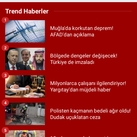
Trend Haberler
1
Muğla'da korkutan deprem!
AFAD'dan açıklama
2
Bölgede dengeler değişecek!
Türkiye de imzaladı
3
Milyonlarca çalışanı ilgilendiriyor!
Yargıtay'dan müjdeli haber
4
Polisten kaçmanın bedeli ağır oldu!
Dudak uçuklatan ceza
5