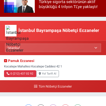
Türkiye sigorta sektörünün aktif
büyüklüğü 4 trilyon TL'ye yaklaştı!
İstanbul Bayrampaşa Nöbetçi Eczaneler
Pamuk Eczanesi
Kocatepe Mahallesi Kocatepe Caddesi 42 1
0 (212) 437 02 92
Yol Tarifi Al
Tüm Nöbetçi Eczaneler