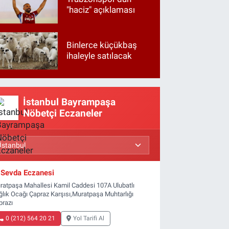
"haciz" açıklaması
Binlerce küçükbaş
ihaleyle satılacak
İstanbul Bayrampaşa
Nöbetçi Eczaneler
Sevda Eczanesi
ratpaşa Mahallesi Kamil Caddesi 107A Ulubatlı
ğlık Ocağı Çapraz Karşısı,Muratpaşa Muhtarlığı
prazı
0 (212) 564 20 21
Yol Tarifi Al