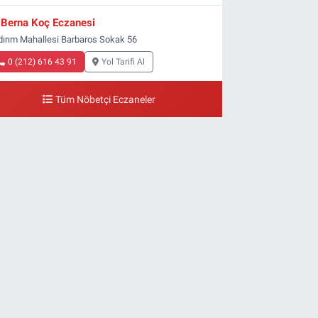
Berna Koç Eczanesi
ldırım Mahallesi Barbaros Sokak 56
0 (212) 616 43 91
Yol Tarifi Al
Tüm Nöbetçi Eczaneler