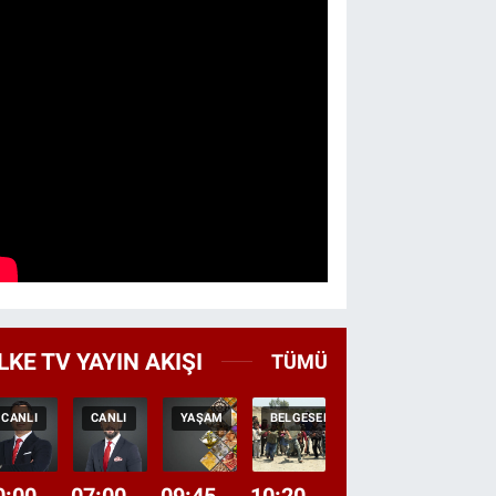
LKE TV YAYIN AKIŞI
TÜMÜ
CANLI
CANLI
YAŞAM
BELGESEL
TEKRAR
HABER