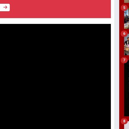
e
5
6
7
8