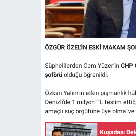
ÖZGÜR ÖZEL'İN ESKİ MAKAM Ş
Şüphelilerden Cem Yüzer’in
CHP G
şoförü
olduğu öğrenildi.
Özkan Yalım'ın etkin pişmanlık hü
Denizli'de 1 milyon TL teslim etti
amaçlı suç örgütüne üye olma' ve 
Kuşadası Bel