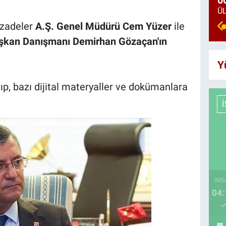
0
hzadeler
A.Ş. Genel Müdürü Cem Yüzer
ile
aşkan Danışmanı Demirhan Gözaçan'ın
Y
ıp, bazı dijital materyaller ve dokümanlara
İMS
04: