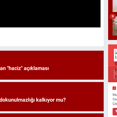
9
an "haciz" açıklaması
Mu
 dokunulmazlığı kalkıyor mu?
Sa
Ça