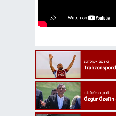
EDITÖRÜN SEÇTIĞI
Trabzonspor'd
EDITÖRÜN SEÇTIĞI
Özgür Özel'in