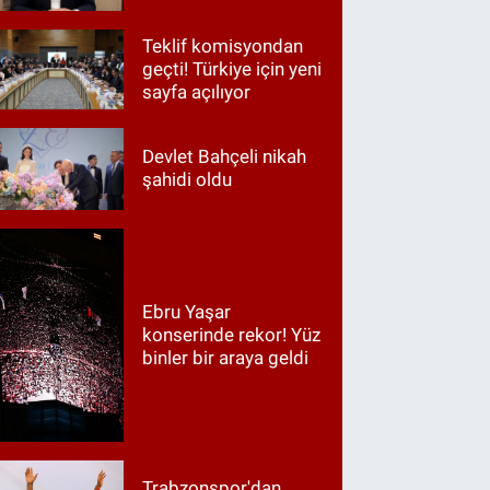
Teklif komisyondan
geçti! Türkiye için yeni
sayfa açılıyor
Devlet Bahçeli nikah
şahidi oldu
Ebru Yaşar
konserinde rekor! Yüz
binler bir araya geldi
Trabzonspor'dan