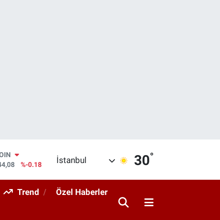
°
AR
30
İstanbul
436
%0.18
O
510
%0.32
Trend
Özel Haberler
RLİN
811
%0.38
M ALTIN