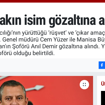
6660
BİS
13.7
akın isim gözaltına a
BIT
64.9
lığı’nın yürüttüğü ‘rüşvet’ ve ‘çıkar ama
 Genel müdürü Cem Yüzer ile Manisa Bü
ın Şoförü Anıl Demir gözaltına alındı. 
örü olduğu belirtildi.
Ü