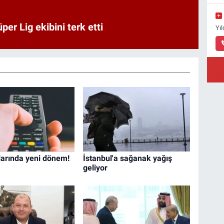
er Lig ekibini terk etti
Yı
larında yeni dönem!
İstanbul'a sağanak yağış
geliyor