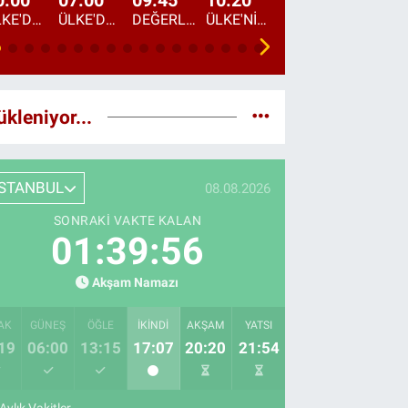
0:00
07:00
09:45
10:20
11:15
12:20
ÜLKE'DE BU GECE
ÜLKE'DE HAFTA SONU
DEĞERLERİN DAVETİ
ÜLKE'NİN ÇOCUKLARI
YOL HİKAYESİ
DÜNYANIN GÜNDE
ükleniyor...
İSTANBUL
08.08.2026
SONRAKI VAKTE KALAN
01:39:55
Akşam Namazı
AK
GÜNEŞ
ÖĞLE
İKINDI
AKŞAM
YATSI
19
06:00
13:15
17:07
20:20
21:54