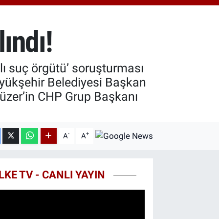
.55
%0.03
T100
79
%-14
lındı!
COIN
44,08
%-0.18
çlı suç örgütü’ soruşturması
yükşehir Belediyesi Başkan
Yüzer’in CHP Grup Başkanı
-
+
A
A
LKE TV - CANLI YAYIN