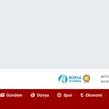
DOL
47,7
EUR
55,2
Gündem
Dünya
Spor
Ekonomi
STE
64,4
GRA