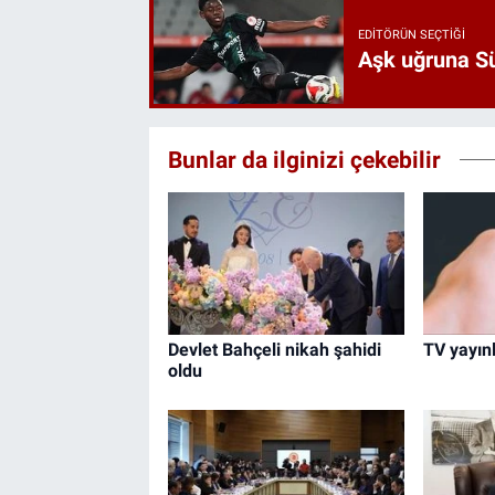
EDITÖRÜN SEÇTIĞI
Aşk uğruna Süp
Bunlar da ilginizi çekebilir
Devlet Bahçeli nikah şahidi
TV yayın
oldu