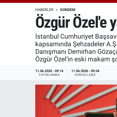
Özel Haberler
Dünya
Haber Arşivi
HABERLER
GÜNDEM
Özgür Özel'e y
Yazarlar
Medya
İstanbul Cumhuriyet Başsavcı
Özel Haberler
kapsamında Şehzadeler A.Ş.
Kadın
Danışmanı Demirhan Gözaçan'
Özgür Özel’in eski makam şof
Erişim Bilgileri
11.06.2026 - 09:14
11.06.2026 - 09:34
YAYINLANMA
GÜNCELLEME
Sağlık
Teknoloji
Ramazan