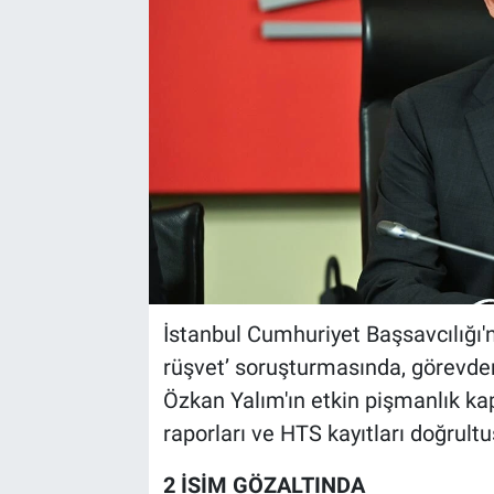
İstanbul Cumhuriyet Başsavcılığı'n
rüşvet’ soruşturmasında, görevden
Özkan Yalım'ın etkin pişmanlık k
raporları ve HTS kayıtları doğrult
2 İSİM GÖZALTINDA