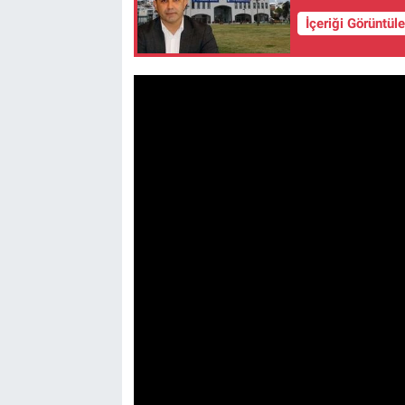
İçeriği Görüntül