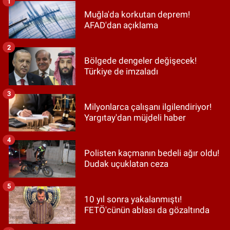
1
Muğla'da korkutan deprem!
AFAD'dan açıklama
2
Bölgede dengeler değişecek!
Türkiye de imzaladı
3
Milyonlarca çalışanı ilgilendiriyor!
Yargıtay'dan müjdeli haber
4
Polisten kaçmanın bedeli ağır oldu!
Dudak uçuklatan ceza
5
10 yıl sonra yakalanmıştı!
FETÖ'cünün ablası da gözaltında