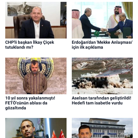
CHP'li başkan İlkay Çiçek
Erdoğan'dan 'Mekke Anlaşması'
tutuklandı mı?
için ilk açıklama
10 yıl sonra yakalanmıştı!
Aselsan tarafından geliştirildi!
FETÖ'cünün ablası da
Hedefi tam isabetle vurdu
gözaltında