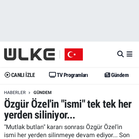
CANLI İZLE
CANLI YAYIN
Nöbetçi Eczaneler
TV Programları
TV Programları
Hava Durumu
Gündem
Gündem
İstanbul Namaz Vakitleri
Dünya
Trend
Trafik Durumu
CANLI İZLE
TV Programları
Gündem
Spor
Yaşam
Süper Lig Puan Durumu ve Fikstür
HABERLER
GÜNDEM
Özgür Özel'in "ismi" tek tek her
Erişim Bilgileri
Erişim Bilgileri
Erişim Bilgileri
yerden siliniyor...
Ekonomi
Spor
Tüm Manşetler
"Mutlak butlan" kararı sonrası Özgür Özel'in
Trend
Ekonomi
Son Dakika Haberleri
ismi her yerden silinmeye devam ediyor... Son