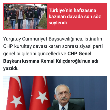
Türkiye’nin hafızasına
kazınan davada son söz
söylendi
Yargıtay Cumhuriyet Başsavcılığınca, istinafın
CHP kurultay davası kararı sonrası siyasi parti
genel bilgilerini güncelledi ve
CHP Genel
Başkanı kısmına Kemal Kılıçdaroğlu'nun adı
yazıldı.