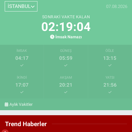
İSTANBUL
07.08.2026
SONRAKI VAKTE KALAN
02:19:03
İmsak Namazı
İMSAK
GÜNEŞ
ÖĞLE
04:17
05:59
13:15
İKINDI
AKŞAM
YATSI
17:07
20:21
21:56
Aylık Vakitler
Trend Haberler