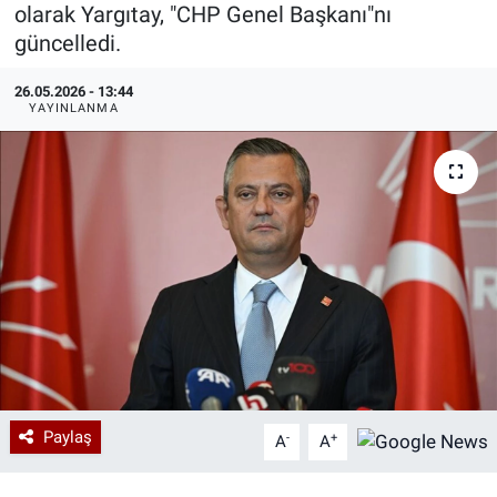
olarak Yargıtay, "CHP Genel Başkanı"nı
Özel Haberler
Dünya
Haber Arşivi
güncelledi.
26.05.2026 - 13:44
Yazarlar
Medya
YAYINLANMA
Özel Haberler
Kadın
Erişim Bilgileri
Sağlık
Teknoloji
Ramazan
Paylaş
-
+
A
A