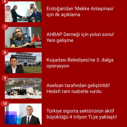
6
Erdoğan'dan 'Mekke Anlaşması'
için ilk açıklama
7
AHBAP Derneği için yolun sonu!
Yeni gelişme
8
Kuşadası Belediyesi'ne 3. dalga
operasyon
9
Aselsan tarafından geliştirildi!
Hedefi tam isabetle vurdu
10
Türkiye sigorta sektörünün aktif
büyüklüğü 4 trilyon TL'ye yaklaştı!