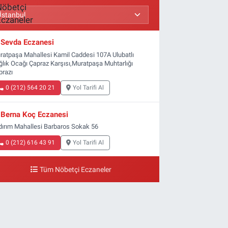
Sevda Eczanesi
ratpaşa Mahallesi Kamil Caddesi 107A Ulubatlı
ğlık Ocağı Çapraz Karşısı,Muratpaşa Muhtarlığı
prazı
0 (212) 564 20 21
Yol Tarifi Al
Berna Koç Eczanesi
ldırım Mahallesi Barbaros Sokak 56
0 (212) 616 43 91
Yol Tarifi Al
Tüm Nöbetçi Eczaneler