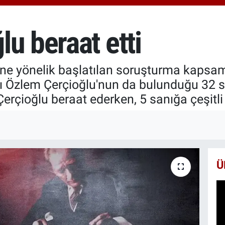
666
BİS
13.
u beraat etti
BIT
64.
'ne yönelik başlatılan soruşturma kapsa
 Özlem Çerçioğlu'nun da bulunduğu 32 s
rçioğlu beraat ederken, 5 sanığa çeşitli c
Ü