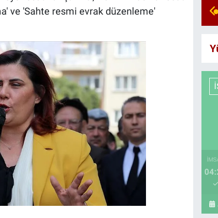
nma' ve 'Sahte resmi evrak düzenleme'
Y
İMS
04: