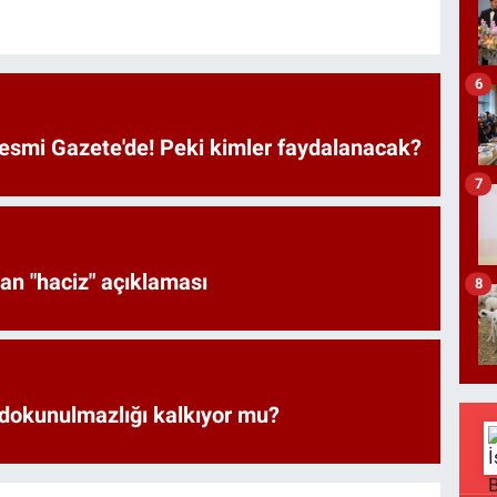
6
Resmi Gazete'de! Peki kimler faydalanacak?
7
an "haciz" açıklaması
8
 dokunulmazlığı kalkıyor mu?