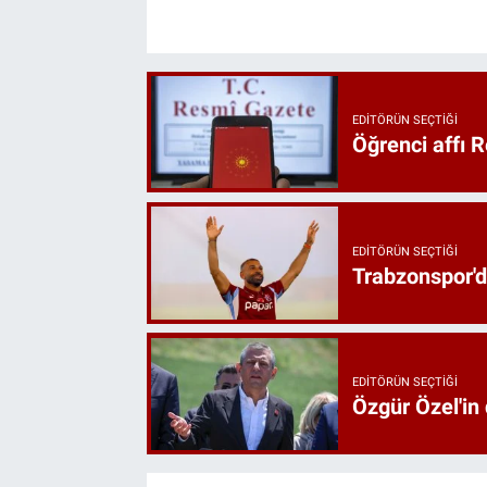
EDITÖRÜN SEÇTIĞI
Öğrenci affı 
EDITÖRÜN SEÇTIĞI
Trabzonspor'd
EDITÖRÜN SEÇTIĞI
Özgür Özel'in