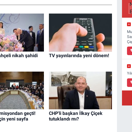
Mu
Sa
Ça
hçeli nikah şahidi
TV yayınlarında yeni dönem!
Yı
omisyondan geçti!
CHP'li başkan İlkay Çiçek
çin yeni sayfa
tutuklandı mı?