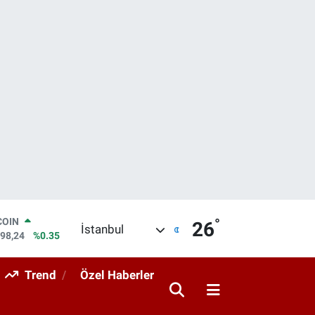
°
LAR
26
İstanbul
7436
%0.18
RO
2510
%0.32
Trend
Özel Haberler
RLİN
4811
%0.38
M ALTIN