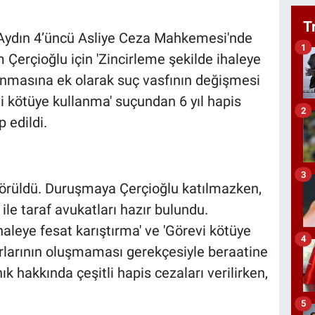
T
, Aydın 4’üncü Asliye Ceza Mahkemesi'nde
1
erçioğlu için 'Zincirleme şekilde ihaleye
anmasına ek olarak suç vasfının değişmesi
vi kötüye kullanma' suçundan 6 yıl hapis
2
 edildi.
3
örüldü. Duruşmaya Çerçioğlu katılmazken,
ile taraf avukatları hazır bulundu.
leye fesat karıştırma' ve 'Görevi kötüye
4
rlarının oluşmaması gerekçesiyle beraatine
 hakkında çeşitli hapis cezaları verilirken,
5