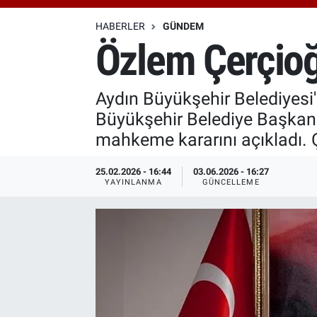
Özel Haberler
Dünya
Haber Arşivi
HABERLER
GÜNDEM
Özlem Çerçioğl
Yazarlar
Medya
Aydın Büyükşehir Belediyesi
Özel Haberler
Büyükşehir Belediye Başkanı
Kadın
mahkeme kararını açıkladı. Çe
Erişim Bilgileri
25.02.2026 - 16:44
03.06.2026 - 16:27
YAYINLANMA
GÜNCELLEME
Sağlık
Teknoloji
Ramazan