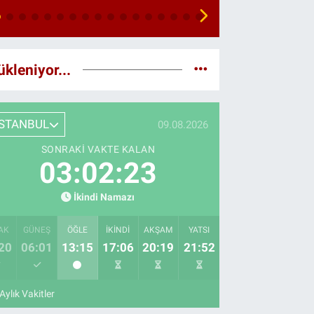
ükleniyor...
İSTANBUL
09.08.2026
SONRAKI VAKTE KALAN
03:02:22
İkindi Namazı
AK
GÜNEŞ
ÖĞLE
İKINDI
AKŞAM
YATSI
20
06:01
13:15
17:06
20:19
21:52
Aylık Vakitler