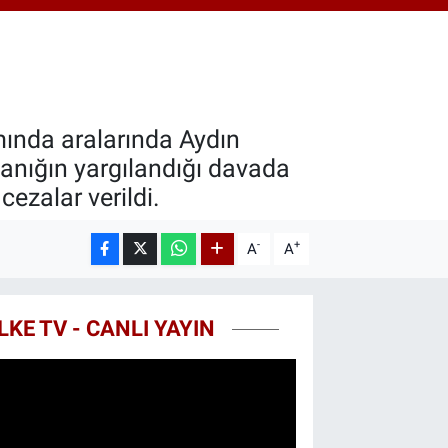
0.55
%0.03
T100
779
%-14
COIN
998,24
%0.35
mında aralarında Aydın
anığın yargılandığı davada
ezalar verildi.
-
+
A
A
LKE TV - CANLI YAYIN