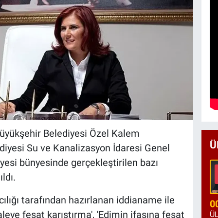
Büyükşehir Belediyesi Özel Kalem
Ü
diyesi Su ve Kanalizasyon İdaresi Genel
yesi bünyesinde gerçekleştirilen bazı
ldı.
ığı tarafından hazırlanan iddianame ile
0
leye fesat karıştırma', 'Edimin ifasına fesat