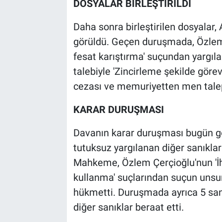
DOSYALAR BİRLEŞTİRİLDİ
Daha sonra birleştirilen dosyalar
görüldü. Geçen duruşmada, Özlem Ç
fesat karıştırma' suçundan yargıl
talebiyle 'Zincirleme şekilde göre
cezası ve memuriyetten men talep
KARAR DURUŞMASI
Davanın karar duruşması bugün g
tutuksuz yargılanan diğer sanıklar 
Mahkeme, Özlem Çerçioğlu'nun 'İha
kullanma' suçlarından suçun unsu
hükmetti. Duruşmada ayrıca 5 sanık
diğer sanıklar beraat etti.