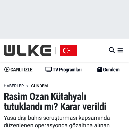
CANLI İZLE
CANLI YAYIN
Nöbetçi Eczaneler
TV Programları
TV Programları
Hava Durumu
Gündem
Gündem
İstanbul Namaz Vakitleri
Dünya
Trend
Trafik Durumu
CANLI İZLE
TV Programları
Gündem
Spor
Yaşam
Süper Lig Puan Durumu ve Fikstür
HABERLER
GÜNDEM
Rasim Ozan Kütahyalı
Erişim Bilgileri
Erişim Bilgileri
Erişim Bilgileri
tutuklandı mı? Karar verildi
Ekonomi
Spor
Tüm Manşetler
Yasa dışı bahis soruşturması kapsamında
Trend
Ekonomi
Son Dakika Haberleri
düzenlenen operasyonda gözaltına alınan