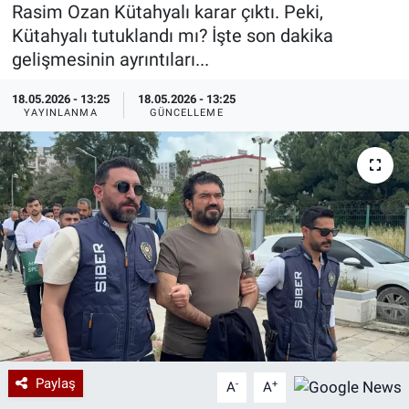
Rasim Ozan Kütahyalı karar çıktı. Peki,
Özel Haberler
Dünya
Haber Arşivi
Kütahyalı tutuklandı mı? İşte son dakika
gelişmesinin ayrıntıları...
Yazarlar
Medya
18.05.2026 - 13:25
18.05.2026 - 13:25
YAYINLANMA
GÜNCELLEME
Özel Haberler
Kadın
Erişim Bilgileri
Sağlık
Teknoloji
Ramazan
Paylaş
-
+
A
A