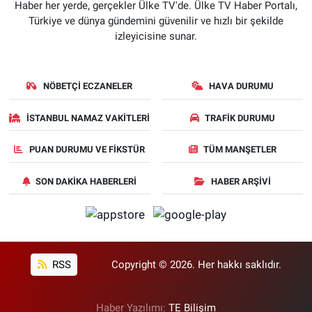
Haber her yerde, gerçekler Ülke TV'de. Ülke TV Haber Portalı,
Türkiye ve dünya gündemini güvenilir ve hızlı bir şekilde
izleyicisine sunar.
NÖBETÇI ECZANELER
HAVA DURUMU
İSTANBUL NAMAZ VAKITLERI
TRAFIK DURUMU
PUAN DURUMU VE FIKSTÜR
TÜM MANŞETLER
SON DAKIKA HABERLERI
HABER ARŞIVI
RSS
Copyright © 2026. Her hakkı saklıdır.
Haber Yazılımı:
TE Bilişim