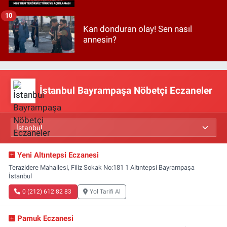
10
Kan donduran olay! Sen nasıl
annesin?
İstanbul Bayrampaşa Nöbetçi Eczaneler
Yeni Altıntepsi Eczanesi
Terazidere Mahallesi, Filiz Sokak No:181 1 Altıntepsi Bayrampaşa
İstanbul
0 (212) 612 82 83
Yol Tarifi Al
Pamuk Eczanesi