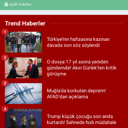
Aylık Vakitler
Trend Haberler
1
Türkiye’nin hafızasına kazınan
davada son söz söylendi
2
O dosya 17 yıl sonra yeniden
gündemde! Akın Gürlek'ten kritik
görüşme
3
Muğla'da korkutan deprem!
AFAD'dan açıklama
4
Trump küçük çocuğu son anda
kurtardı! Sahnede hızlı müdahale