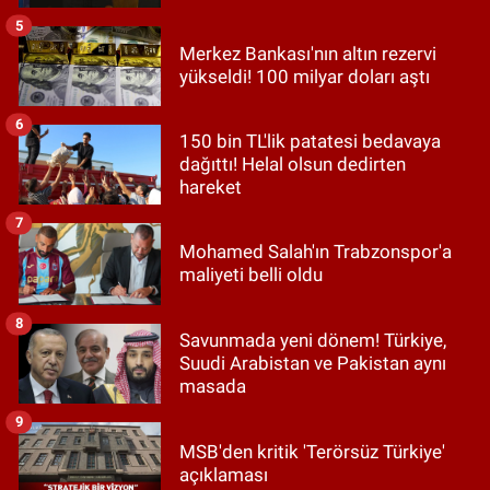
5
Merkez Bankası'nın altın rezervi
yükseldi! 100 milyar doları aştı
6
150 bin TL'lik patatesi bedavaya
dağıttı! Helal olsun dedirten
hareket
7
Mohamed Salah'ın Trabzonspor'a
maliyeti belli oldu
8
Savunmada yeni dönem! Türkiye,
Suudi Arabistan ve Pakistan aynı
masada
9
MSB'den kritik 'Terörsüz Türkiye'
açıklaması