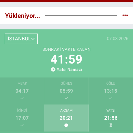
Yükleniyor...
İSTANBUL
07.08.2026
SONRAKI VAKTE KALAN
41:58
Yatsı Namazı
İMSAK
GÜNEŞ
ÖĞLE
04:17
05:59
13:15
İKINDI
AKŞAM
YATSI
17:07
20:21
21:56