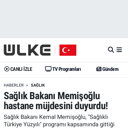
CANLI İZLE
CANLI YAYIN
Nöbetçi Eczaneler
TV Programları
TV Programları
Hava Durumu
Gündem
Gündem
İstanbul Namaz Vakitleri
Dünya
Trend
Trafik Durumu
CANLI İZLE
TV Programları
Gündem
Spor
Yaşam
Süper Lig Puan Durumu ve Fikstür
HABERLER
SAĞLIK
Sağlık Bakanı Memişoğlu
Erişim Bilgileri
Erişim Bilgileri
Erişim Bilgileri
hastane müjdesini duyurdu!
Ekonomi
Spor
Tüm Manşetler
Sağlık Bakanı Kemal Memişoğlu, "Sağlıklı
Trend
Ekonomi
Son Dakika Haberleri
Türkiye Yüzyılı" programı kapsamında gittiği