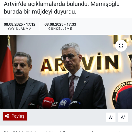
Artvin’de açıklamalarda bulundu. Memişoğlu
Özel Haberler
Dünya
Haber Arşivi
burada bir müjdeyi duyurdu.
08.08.2025 - 17:12
08.08.2025 - 17:33
Yazarlar
Medya
YAYINLANMA
GÜNCELLEME
Özel Haberler
Kadın
Erişim Bilgileri
Sağlık
Teknoloji
Ramazan
Paylaş
-
+
A
A