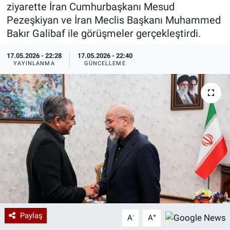
ziyarette İran Cumhurbaşkanı Mesud
Özel Haberler
Dünya
Haber Arşivi
Pezeşkiyan ve İran Meclis Başkanı Muhammed
Bakır Galibaf ile görüşmeler gerçekleştirdi.
Yazarlar
Medya
17.05.2026 - 22:28
17.05.2026 - 22:40
YAYINLANMA
GÜNCELLEME
Özel Haberler
Kadın
Erişim Bilgileri
Sağlık
Teknoloji
Ramazan
Paylaş
-
+
A
A