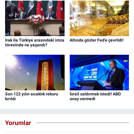
Irak ile Türkiye arasındaki imza
Altında gözler Fed'e çevrildi!
töreninde ne yaşandı?
Son 122 yılın sıcaklık rekoru
İsrail saldırmak istedi! ABD
kırıldı
onay vermedi
Yorumlar