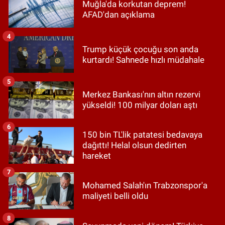
Muğla'da korkutan deprem!
AFAD'dan açıklama
4
Trump küçük çocuğu son anda
kurtardı! Sahnede hızlı müdahale
5
Merkez Bankası'nın altın rezervi
yükseldi! 100 milyar doları aştı
6
150 bin TL'lik patatesi bedavaya
dağıttı! Helal olsun dedirten
hareket
7
Mohamed Salah'ın Trabzonspor'a
maliyeti belli oldu
8