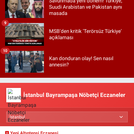
Savunmada yeni dönem! Türkiye,
Suudi Arabistan ve Pakistan aynı
masada
9
MSB'den kritik 'Terörsüz Türkiye'
açıklaması
10
Kan donduran olay! Sen nasıl
annesin?
İstanbul Bayrampaşa Nöbetçi Eczaneler
Yeni Altıntepsi Eczanesi