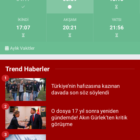
İKINDI
AKŞAM
YATSI
17:07
20:21
21:56
Aylık Vakitler
Trend Haberler
1
Türkiye’nin hafızasına kazınan
davada son söz söylendi
2
O dosya 17 yıl sonra yeniden
gündemde! Akın Gürlek'ten kritik
görüşme
3