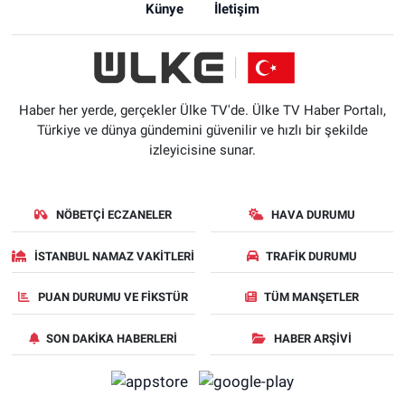
Künye
İletişim
Haber her yerde, gerçekler Ülke TV'de. Ülke TV Haber Portalı,
Türkiye ve dünya gündemini güvenilir ve hızlı bir şekilde
izleyicisine sunar.
NÖBETÇI ECZANELER
HAVA DURUMU
İSTANBUL NAMAZ VAKITLERI
TRAFIK DURUMU
PUAN DURUMU VE FIKSTÜR
TÜM MANŞETLER
SON DAKIKA HABERLERI
HABER ARŞIVI