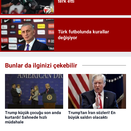
terk etti
Türk futbolunda kurallar
değişiyor
Bunlar da ilginizi çekebilir
Trump küçük çocuğu son anda
Trump'tan İran sözleri! En
kurtardı! Sahnede hızlı
büyük saldırı olacaktı
müdahale