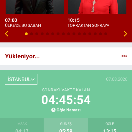
07:00
10:15
ÜLKE'DE BU SABAH
TOPRAKTAN SOFRAYA
Yükleniyor...
İSTANBUL
07.08.2026
SONRAKI VAKTE KALAN
04:45:53
Öğle Namazı
İMSAK
GÜNEŞ
ÖĞLE
04:17
05:59
13:15