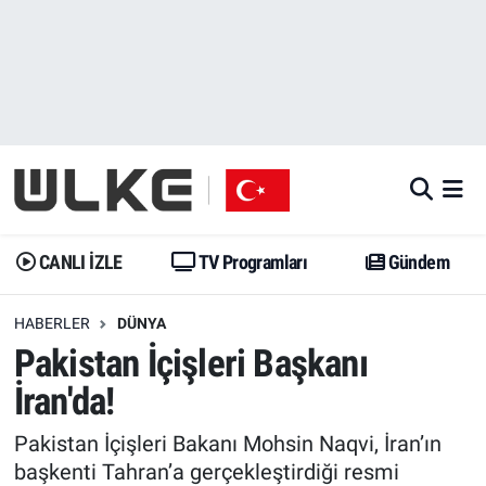
CANLI İZLE
CANLI YAYIN
Nöbetçi Eczaneler
TV Programları
TV Programları
Hava Durumu
Gündem
Gündem
İstanbul Namaz Vakitleri
Dünya
Trend
Trafik Durumu
CANLI İZLE
TV Programları
Gündem
Spor
Yaşam
Süper Lig Puan Durumu ve Fikstür
HABERLER
DÜNYA
Pakistan İçişleri Başkanı
Erişim Bilgileri
Erişim Bilgileri
Erişim Bilgileri
İran'da!
Ekonomi
Spor
Tüm Manşetler
Pakistan İçişleri Bakanı Mohsin Naqvi, İran’ın
Trend
Ekonomi
Son Dakika Haberleri
başkenti Tahran’a gerçekleştirdiği resmi