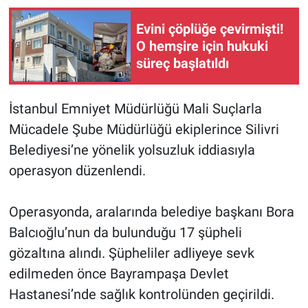
Evini çöplüğe çevirmişti!
O hemşire için hukuki
süreç başlatıldı
İstanbul Emniyet Müdürlüğü Mali Suçlarla
Mücadele Şube Müdürlüğü ekiplerince Silivri
Belediyesi’ne yönelik yolsuzluk iddiasıyla
operasyon düzenlendi.
Operasyonda, aralarında belediye başkanı Bora
Balcıoğlu’nun da bulunduğu 17 şüpheli
gözaltına alındı. Şüpheliler adliyeye sevk
edilmeden önce Bayrampaşa Devlet
Hastanesi’nde sağlık kontrolünden geçirildi.