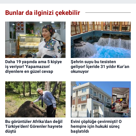
Bunlar da ilginizi çekebilir
Daha 19 yaşında ama 5 kişiye
Şehrin suyu bu tesisten
iş veriyor! 'Yapamazsın'
geliyor! İçeride 31 yıldır Kur’an
diyenlere en güzel cevap
okunuyor
Bu görüntüler Afrika'dan değil
Evini çöplüğe çevirmişti! O
Türkiye'den! Görenler hayrete
hemşire için hukuki süreç
düştü
başlatıldı