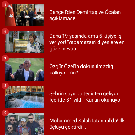
5
Bahçeli'den Demirtaş ve Öcalan
açıklaması!
6
Daha 19 yaşında ama 5 kişiye iş
veriyor! 'Yapamazsın' diyenlere en
güzel cevap
7
Özgür Özel'in dokunulmazlığı
kalkıyor mu?
8
Şehrin suyu bu tesisten geliyor!
İçeride 31 yıldır Kur’an okunuyor
9
Mohammed Salah İstanbul'da! İlk
üçlüyü çektirdi...