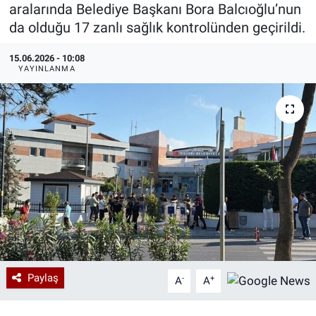
aralarında Belediye Başkanı Bora Balcıoğlu’nun
Özel Haberler
Dünya
Haber Arşivi
da olduğu 17 zanlı sağlık kontrolünden geçirildi.
15.06.2026 - 10:08
Yazarlar
Medya
YAYINLANMA
Özel Haberler
Kadın
Erişim Bilgileri
Sağlık
Teknoloji
Ramazan
Paylaş
-
+
A
A