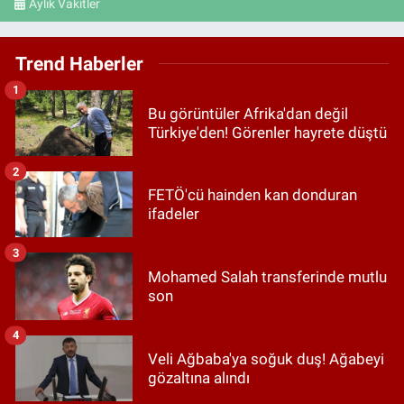
Aylık Vakitler
Trend Haberler
1
Bu görüntüler Afrika'dan değil
Türkiye'den! Görenler hayrete düştü
2
FETÖ'cü hainden kan donduran
ifadeler
3
Mohamed Salah transferinde mutlu
son
4
Veli Ağbaba'ya soğuk duş! Ağabeyi
gözaltına alındı