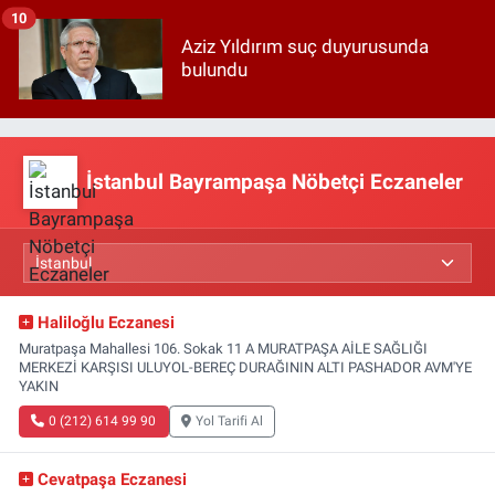
10
Aziz Yıldırım suç duyurusunda
bulundu
İstanbul Bayrampaşa Nöbetçi Eczaneler
Haliloğlu Eczanesi
Muratpaşa Mahallesi 106. Sokak 11 A MURATPAŞA AİLE SAĞLIĞI
MERKEZİ KARŞISI ULUYOL-BEREÇ DURAĞININ ALTI PASHADOR AVM'YE
YAKIN
0 (212) 614 99 90
Yol Tarifi Al
Cevatpaşa Eczanesi