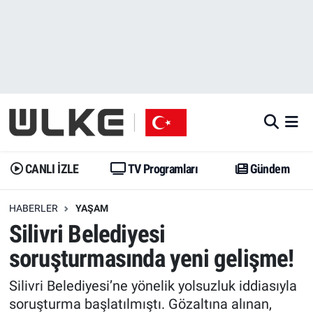
CANLI İZLE
CANLI YAYIN
Nöbetçi Eczaneler
TV Programları
TV Programları
Hava Durumu
Gündem
Gündem
İstanbul Namaz Vakitleri
Dünya
Trend
Trafik Durumu
CANLI İZLE
TV Programları
Gündem
Spor
Yaşam
Süper Lig Puan Durumu ve Fikstür
HABERLER
YAŞAM
Silivri Belediyesi
Erişim Bilgileri
Erişim Bilgileri
Erişim Bilgileri
soruşturmasında yeni gelişme!
Ekonomi
Spor
Tüm Manşetler
Silivri Belediyesi’ne yönelik yolsuzluk iddiasıyla
Trend
Ekonomi
Son Dakika Haberleri
soruşturma başlatılmıştı. Gözaltına alınan,