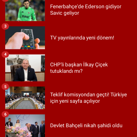
Fenerbahçe'de Ederson gidiyor
Savic geliyor
3
TV yayınlarında yeni dönem!
4
CHP'li başkan İlkay Çiçek
tutuklandı mı?
5
Teklif komisyondan geçti! Türkiye
için yeni sayfa açılıyor
6
Devlet Bahçeli nikah şahidi oldu