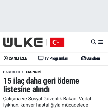
CANLI İZLE
CANLI YAYIN
Nöbetçi Eczaneler
TV Programları
TV Programları
Hava Durumu
Gündem
Gündem
İstanbul Namaz Vakitleri
Dünya
Trend
Trafik Durumu
CANLI İZLE
TV Programları
Gündem
Spor
Yaşam
Süper Lig Puan Durumu ve Fikstür
HABERLER
EKONOMI
15 ilaç daha geri ödeme
Erişim Bilgileri
Erişim Bilgileri
Erişim Bilgileri
listesine alındı
Ekonomi
Spor
Tüm Manşetler
Çalışma ve Sosyal Güvenlik Bakanı Vedat
Trend
Ekonomi
Son Dakika Haberleri
Işıkhan, kanser hastalığıyla mücadelede