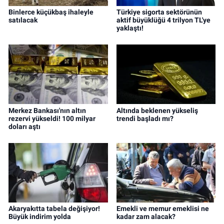
Binlerce küçükbaş ihaleyle
Türkiye sigorta sektörünün
satılacak
aktif büyüklüğü 4 trilyon TL'ye
yaklaştı!
Merkez Bankası'nın altın
Altında beklenen yükseliş
rezervi yükseldi! 100 milyar
trendi başladı mı?
doları aştı
Akaryakıtta tabela değişiyor!
Emekli ve memur emeklisi ne
Büyük indirim yolda
kadar zam alacak?