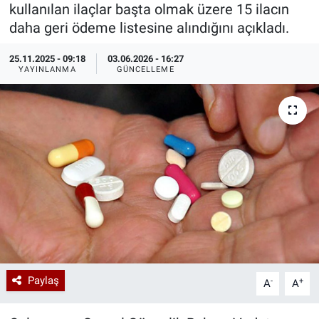
kullanılan ilaçlar başta olmak üzere 15 ilacın
Özel Haberler
Dünya
Haber Arşivi
daha geri ödeme listesine alındığını açıkladı.
25.11.2025 - 09:18
03.06.2026 - 16:27
Yazarlar
Medya
YAYINLANMA
GÜNCELLEME
Özel Haberler
Kadın
Erişim Bilgileri
Sağlık
Teknoloji
Ramazan
Paylaş
-
+
A
A