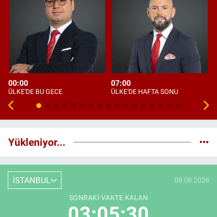
00:00
07:00
ÜLKE'DE BU GECE
ÜLKE'DE HAFTA SONU
Yükleniyor...
İSTANBUL
08.08.2026
SONRAKI VAKTE KALAN
03:05:29