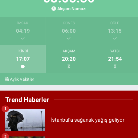
Akşam Namazı
İMSAK
GÜNEŞ
ÖĞLE
04:19
06:00
13:15
İKINDI
AKŞAM
YATSI
17:07
20:20
21:54
Aylık Vakitler
Trend Haberler
1
İstanbul'a sağanak yağış geliyor
2