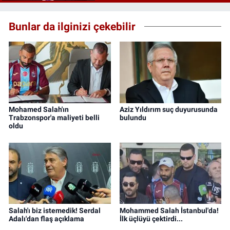
Bunlar da ilginizi çekebilir
Mohamed Salah'ın
Aziz Yıldırım suç duyurusunda
Trabzonspor'a maliyeti belli
bulundu
oldu
Salah'ı biz istemedik! Serdal
Mohammed Salah İstanbul'da!
Adalı'dan flaş açıklama
İlk üçlüyü çektirdi...