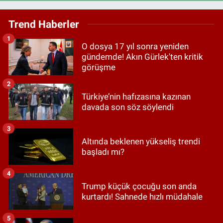
Trend Haberler
1
O dosya 17 yıl sonra yeniden
gündemde! Akın Gürlek'ten kritik
görüşme
2
Türkiye’nin hafızasına kazınan
davada son söz söylendi
3
Altında beklenen yükseliş trendi
başladı mı?
4
Trump küçük çocuğu son anda
kurtardı! Sahnede hızlı müdahale
5