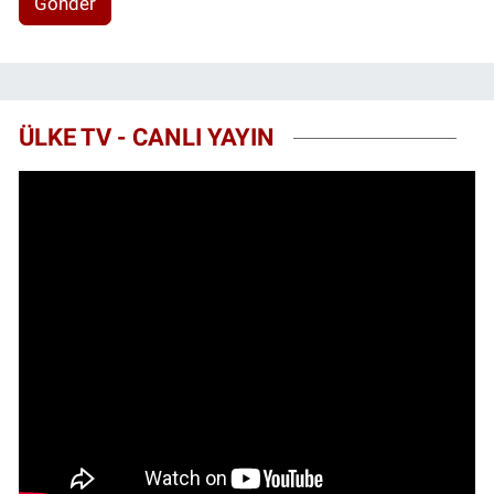
Gönder
ÜLKE TV - CANLI YAYIN