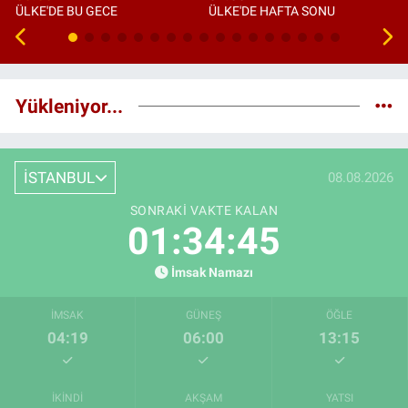
ÜLKE'DE BU GECE
ÜLKE'DE HAFTA SONU
Yükleniyor...
İSTANBUL
08.08.2026
SONRAKI VAKTE KALAN
01:34:44
İmsak Namazı
İMSAK
GÜNEŞ
ÖĞLE
04:19
06:00
13:15
İKINDI
AKŞAM
YATSI