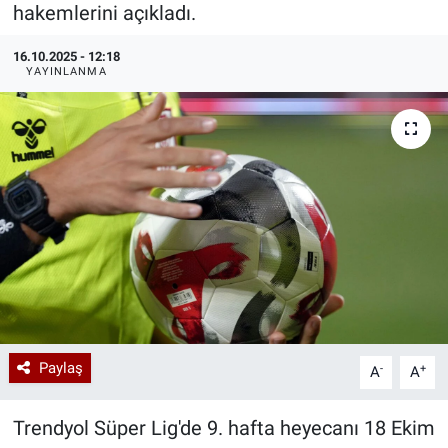
hakemlerini açıkladı.
Özel Haberler
Dünya
Haber Arşivi
16.10.2025 - 12:18
YAYINLANMA
Yazarlar
Medya
Özel Haberler
Kadın
Erişim Bilgileri
Sağlık
Teknoloji
Paylaş
-
+
A
A
Ramazan
Trendyol Süper Lig'de 9. hafta heyecanı 18 Ekim