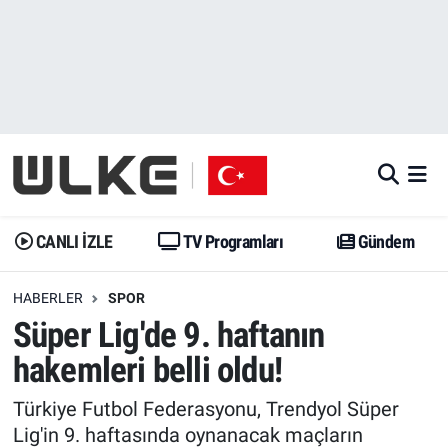
CANLI İZLE
CANLI YAYIN
Nöbetçi Eczaneler
TV Programları
TV Programları
Hava Durumu
Gündem
Gündem
İstanbul Namaz Vakitleri
Dünya
Trend
Trafik Durumu
CANLI İZLE
TV Programları
Gündem
Spor
Yaşam
Süper Lig Puan Durumu ve Fikstür
HABERLER
SPOR
Süper Lig'de 9. haftanın
Erişim Bilgileri
Erişim Bilgileri
Erişim Bilgileri
hakemleri belli oldu!
Ekonomi
Spor
Tüm Manşetler
Türkiye Futbol Federasyonu, Trendyol Süper
Trend
Ekonomi
Son Dakika Haberleri
Lig'in 9. haftasında oynanacak maçların