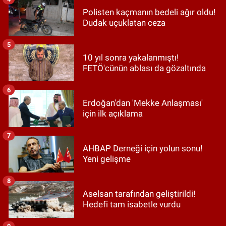
Polisten kaçmanın bedeli ağır oldu!
Dudak uçuklatan ceza
5
10 yıl sonra yakalanmıştı!
FETÖ'cünün ablası da gözaltında
6
Erdoğan'dan 'Mekke Anlaşması'
için ilk açıklama
7
AHBAP Derneği için yolun sonu!
Yeni gelişme
8
Aselsan tarafından geliştirildi!
Hedefi tam isabetle vurdu