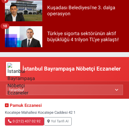
9
Kuşadası Belediyesi'ne 3. dalga
operasyon
10
Türkiye sigorta sektörünün aktif
büyüklüğü 4 trilyon TL'ye yaklaştı!
İstanbul Bayrampaşa Nöbetçi Eczaneler
Pamuk Eczanesi
Kocatepe Mahallesi Kocatepe Caddesi 42 1
0 (212) 437 02 92
Yol Tarifi Al