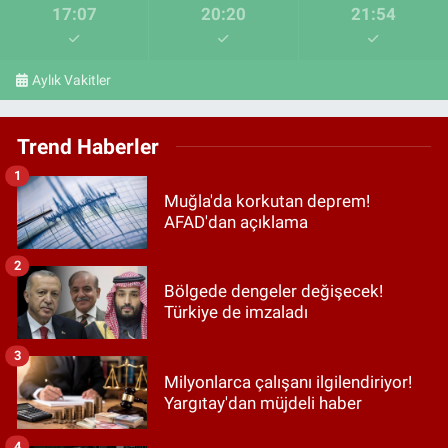
17:07
20:20
21:54
Aylık Vakitler
Trend Haberler
1
Muğla'da korkutan deprem!
AFAD'dan açıklama
2
Bölgede dengeler değişecek!
Türkiye de imzaladı
3
Milyonlarca çalışanı ilgilendiriyor!
Yargıtay'dan müjdeli haber
4