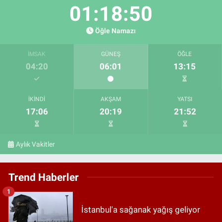
01:18:49
Öğle Namazı
İMSAK
GÜNEŞ
ÖĞLE
04:20
06:01
13:15
İKINDI
AKŞAM
YATSI
17:06
20:19
21:52
Aylık Vakitler
Trend Haberler
1
İstanbul'a sağanak yağış geliyor