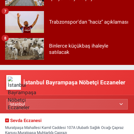
7
Trabzonspor'dan "haciz" açıklaması
8
Binlerce küçükbaş ihaleyle
satılacak
İstanbul Bayrampaşa Nöbetçi Eczaneler
Sevda Eczanesi
Muratpaşa Mahallesi Kamil Caddesi 107A Ulubatlı Sağlık Ocağı Çapraz
Karşısı,Muratpaşa Muhtarlığı Çaprazı