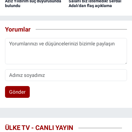
Aziz Yıldırım suç duyurusunda
Salah'ı biz istemedik! Serdal
bulundu
Adalı'dan flaş açıklama
Yorumlar
Gönder
ÜLKE TV - CANLI YAYIN