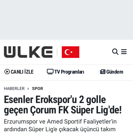
CANLI İZLE
CANLI YAYIN
Nöbetçi Eczaneler
TV Programları
TV Programları
Hava Durumu
Gündem
Gündem
İstanbul Namaz Vakitleri
Dünya
Trend
Trafik Durumu
CANLI İZLE
TV Programları
Gündem
Spor
Yaşam
Süper Lig Puan Durumu ve Fikstür
HABERLER
SPOR
Esenler Erokspor'u 2 golle
Erişim Bilgileri
Erişim Bilgileri
Erişim Bilgileri
geçen Çorum FK Süper Lig'de!
Ekonomi
Spor
Tüm Manşetler
Erzurumspor ve Amed Sportif Faaliyetler'in
Trend
Ekonomi
Son Dakika Haberleri
ardından Süper Lig'e çıkacak üçüncü takım