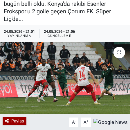
bugün belli oldu. Konya'da rakibi Esenler
Özel Haberler
Dünya
Haber Arşivi
Erokspor'u 2 golle geçen Çorum FK, Süper
Lig'de...
Yazarlar
Medya
24.05.2026 - 21:01
24.05.2026 - 21:06
YAYINLANMA
GÜNCELLEME
Özel Haberler
Kadın
Erişim Bilgileri
Sağlık
Teknoloji
Ramazan
Paylaş
-
+
A
A