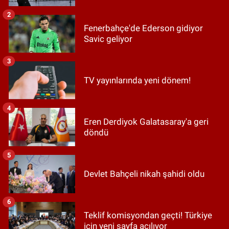
2
Fenerbahçe'de Ederson gidiyor
Savic geliyor
3
TV yayınlarında yeni dönem!
4
Eren Derdiyok Galatasaray'a geri
döndü
5
Devlet Bahçeli nikah şahidi oldu
6
Teklif komisyondan geçti! Türkiye
için yeni sayfa açılıyor