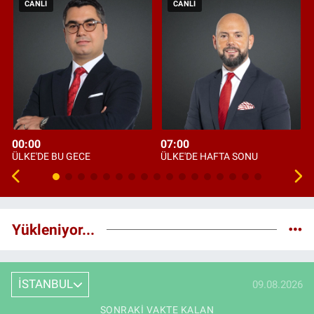
CANLI
CANLI
00:00
07:00
ÜLKE'DE BU GECE
ÜLKE'DE HAFTA SONU
Yükleniyor...
İSTANBUL
09.08.2026
SONRAKI VAKTE KALAN