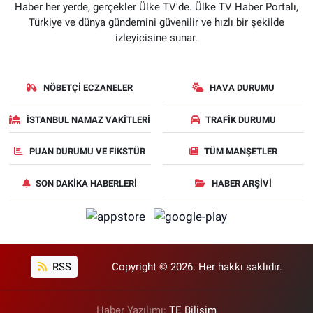
Haber her yerde, gerçekler Ülke TV'de. Ülke TV Haber Portalı,
Türkiye ve dünya gündemini güvenilir ve hızlı bir şekilde
izleyicisine sunar.
NÖBETÇI ECZANELER
HAVA DURUMU
İSTANBUL NAMAZ VAKITLERI
TRAFIK DURUMU
PUAN DURUMU VE FIKSTÜR
TÜM MANŞETLER
SON DAKIKA HABERLERI
HABER ARŞIVI
RSS
Copyright © 2026. Her hakkı saklıdır.
Haber Yazılımı:
TE Bilişim