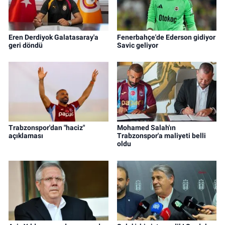
Eren Derdiyok Galatasaray'a
Fenerbahçe'de Ederson gidiyor
geri döndü
Savic geliyor
Trabzonspor'dan "haciz"
Mohamed Salah'ın
açıklaması
Trabzonspor'a maliyeti belli
oldu