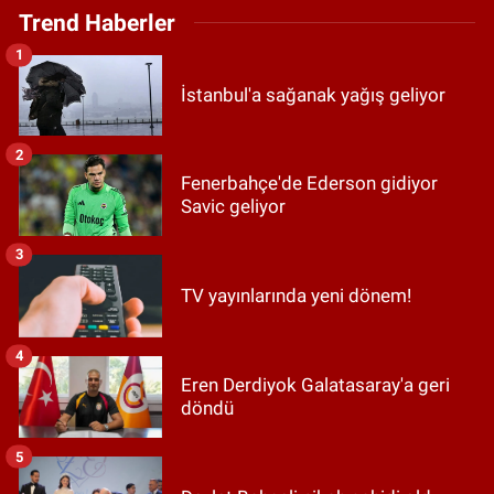
Trend Haberler
1
İstanbul'a sağanak yağış geliyor
2
Fenerbahçe'de Ederson gidiyor
Savic geliyor
3
TV yayınlarında yeni dönem!
4
Eren Derdiyok Galatasaray'a geri
döndü
5