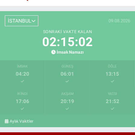
İSTANBUL
09.08.2026
SONRAKI VAKTE KALAN
02:15:01
İmsak Namazı
İMSAK
GÜNEŞ
ÖĞLE
04:20
06:01
13:15
İKINDI
AKŞAM
YATSI
17:06
20:19
21:52
Aylık Vakitler