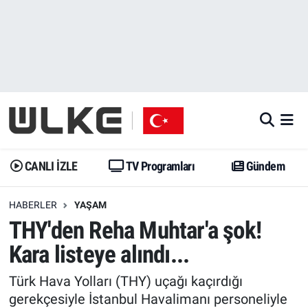
CANLI İZLE
CANLI YAYIN
Nöbetçi Eczaneler
TV Programları
TV Programları
Hava Durumu
Gündem
Gündem
İstanbul Namaz Vakitleri
Dünya
Trend
Trafik Durumu
CANLI İZLE
TV Programları
Gündem
Spor
Yaşam
Süper Lig Puan Durumu ve Fikstür
HABERLER
YAŞAM
THY'den Reha Muhtar'a şok!
Erişim Bilgileri
Erişim Bilgileri
Erişim Bilgileri
Kara listeye alındı...
Ekonomi
Spor
Tüm Manşetler
Türk Hava Yolları (THY) uçağı kaçırdığı
Trend
Ekonomi
Son Dakika Haberleri
gerekçesiyle İstanbul Havalimanı personeliyle