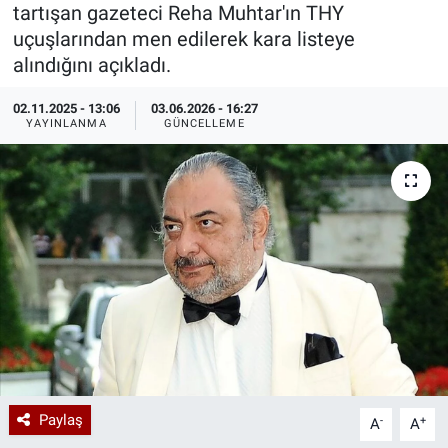
tartışan gazeteci Reha Muhtar'ın THY
Özel Haberler
Dünya
Haber Arşivi
uçuşlarından men edilerek kara listeye
alındığını açıkladı.
Yazarlar
Medya
02.11.2025 - 13:06
03.06.2026 - 16:27
YAYINLANMA
GÜNCELLEME
Özel Haberler
Kadın
Erişim Bilgileri
Sağlık
Teknoloji
Ramazan
Paylaş
-
+
A
A