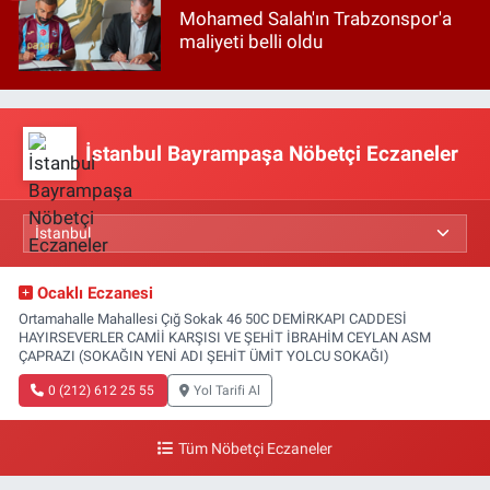
Mohamed Salah'ın Trabzonspor'a
maliyeti belli oldu
İstanbul Bayrampaşa Nöbetçi Eczaneler
Ocaklı Eczanesi
Ortamahalle Mahallesi Çığ Sokak 46 50C DEMİRKAPI CADDESİ
HAYIRSEVERLER CAMİİ KARŞISI VE ŞEHİT İBRAHİM CEYLAN ASM
ÇAPRAZI (SOKAĞIN YENİ ADI ŞEHİT ÜMİT YOLCU SOKAĞI)
0 (212) 612 25 55
Yol Tarifi Al
Tüm Nöbetçi Eczaneler