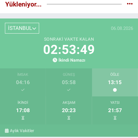
Yükleniyor...
İSTANBUL
06.08.2026
SONRAKI VAKTE KALAN
02:53:48
İkindi Namazı
İMSAK
GÜNEŞ
ÖĞLE
04:16
05:58
13:15
İKINDI
AKŞAM
YATSI
17:08
20:23
21:57
Aylık Vakitler