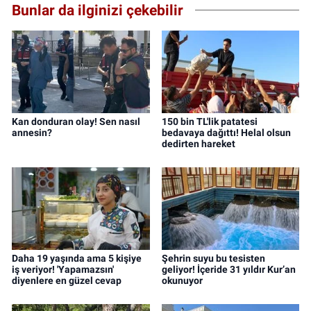
Bunlar da ilginizi çekebilir
Kan donduran olay! Sen nasıl
150 bin TL'lik patatesi
annesin?
bedavaya dağıttı! Helal olsun
dedirten hareket
Daha 19 yaşında ama 5 kişiye
Şehrin suyu bu tesisten
iş veriyor! 'Yapamazsın'
geliyor! İçeride 31 yıldır Kur’an
diyenlere en güzel cevap
okunuyor