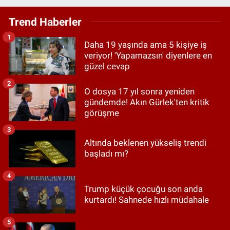
Trend Haberler
1
Daha 19 yaşında ama 5 kişiye iş
veriyor! 'Yapamazsın' diyenlere en
güzel cevap
2
O dosya 17 yıl sonra yeniden
gündemde! Akın Gürlek'ten kritik
görüşme
3
Altında beklenen yükseliş trendi
başladı mı?
4
Trump küçük çocuğu son anda
kurtardı! Sahnede hızlı müdahale
5