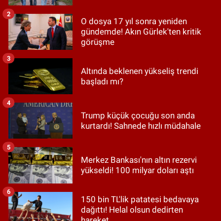
2
O dosya 17 yıl sonra yeniden
gündemde! Akın Gürlek'ten kritik
görüşme
3
Altında beklenen yükseliş trendi
başladı mı?
4
Trump küçük çocuğu son anda
kurtardı! Sahnede hızlı müdahale
5
Merkez Bankası'nın altın rezervi
yükseldi! 100 milyar doları aştı
6
150 bin TL'lik patatesi bedavaya
dağıttı! Helal olsun dedirten
hareket