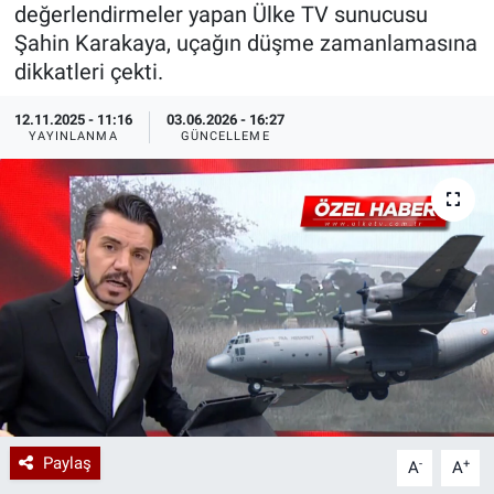
değerlendirmeler yapan Ülke TV sunucusu
Özel Haberler
Dünya
Haber Arşivi
Şahin Karakaya, uçağın düşme zamanlamasına
dikkatleri çekti.
Yazarlar
Medya
12.11.2025 - 11:16
03.06.2026 - 16:27
YAYINLANMA
GÜNCELLEME
Özel Haberler
Kadın
Erişim Bilgileri
Sağlık
Teknoloji
Ramazan
Paylaş
-
+
A
A