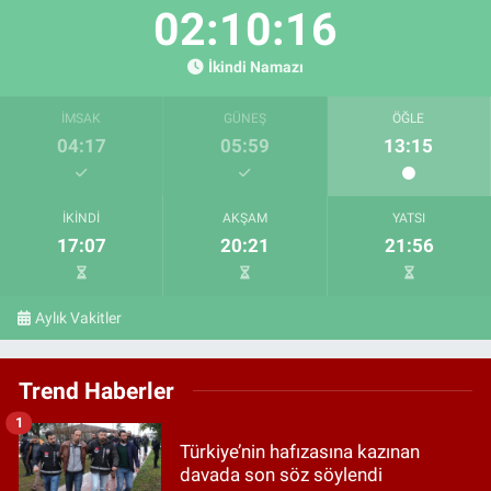
02:10:15
İkindi Namazı
İMSAK
GÜNEŞ
ÖĞLE
04:17
05:59
13:15
İKINDI
AKŞAM
YATSI
17:07
20:21
21:56
Aylık Vakitler
Trend Haberler
1
Türkiye’nin hafızasına kazınan
davada son söz söylendi