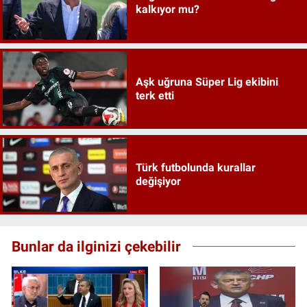
kalkıyor mu?
Aşk uğruna Süper Lig ekibini
terk etti
Türk futbolunda kurallar
değişiyor
Bunlar da ilginizi çekebilir