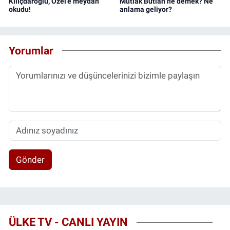
Kılıçdaroğlu, Özel'e meydan
Mutlak Butlan ne demek? Ne
okudu!
anlama geliyor?
Yorumlar
Gönder
ÜLKE TV - CANLI YAYIN