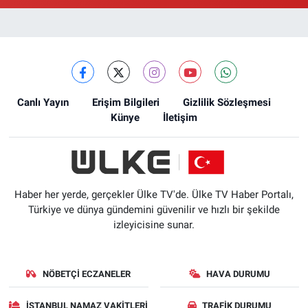
Ellinci Yıl Eczanesi
Yıldırım Mahallesi, Mostar Sokak No:4 A Yıldırım Bayrampaşa İstanbul
0 (212) 640 11 57
Yol Tarifi Al
Canlı Yayın
Erişim Bilgileri
Gizlilik Sözleşmesi
Künye
İletişim
Haber her yerde, gerçekler Ülke TV'de. Ülke TV Haber Portalı,
Türkiye ve dünya gündemini güvenilir ve hızlı bir şekilde
izleyicisine sunar.
NÖBETÇI ECZANELER
HAVA DURUMU
İSTANBUL NAMAZ VAKITLERI
TRAFIK DURUMU