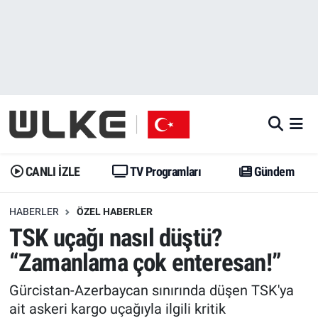
CANLI İZLE
CANLI YAYIN
Nöbetçi Eczaneler
TV Programları
TV Programları
Hava Durumu
Gündem
Gündem
İstanbul Namaz Vakitleri
Dünya
Trend
Trafik Durumu
CANLI İZLE
TV Programları
Gündem
Spor
Yaşam
Süper Lig Puan Durumu ve Fikstür
HABERLER
ÖZEL HABERLER
TSK uçağı nasıl düştü?
Erişim Bilgileri
Erişim Bilgileri
Erişim Bilgileri
“Zamanlama çok enteresan!”
Ekonomi
Spor
Tüm Manşetler
Gürcistan-Azerbaycan sınırında düşen TSK'ya
Trend
Ekonomi
Son Dakika Haberleri
ait askeri kargo uçağıyla ilgili kritik