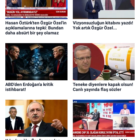
Hasan Öztürk'ten Özgür Özel'in
Vizyonsuzluğun kitabını yazdı!
açıklamalarına tepki: Bundan
Yok artık Özgür Özel...
daha absürt bir şey olamaz
ABD'den Erdoğan'a kritik
Teneke diyenlere kapak olsun!
istihbarat!
Canlı yayında flaş sözler