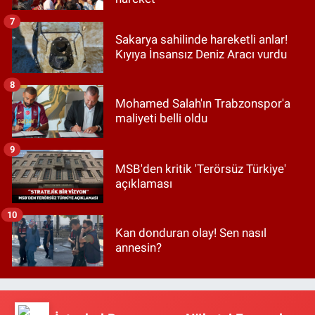
7
Sakarya sahilinde hareketli anlar!
Kıyıya İnsansız Deniz Aracı vurdu
8
Mohamed Salah'ın Trabzonspor'a
maliyeti belli oldu
9
MSB'den kritik 'Terörsüz Türkiye'
açıklaması
10
Kan donduran olay! Sen nasıl
annesin?