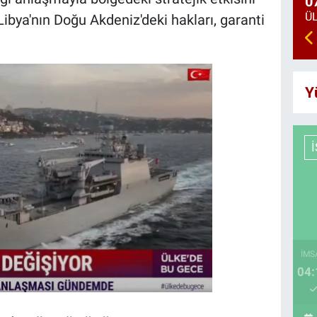
0
ibya'nın Doğu Akdeniz'deki hakları, garanti
Y
İMS
04: