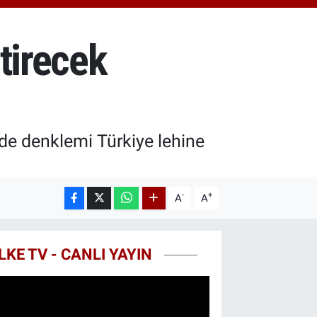
3.94
%0.32
T100
768
%48
tirecek
COIN
602,05
%0.69
de denklemi Türkiye lehine
-
+
A
A
LKE TV - CANLI YAYIN