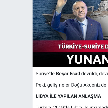
Suriye'de
Beşar Esad
devrildi, dev
Peki, gelişmeler Doğu Akdeniz'de d
LİBYA İLE YAPILAN ANLAŞMA
Türkiye, 2019'da Libya ile imzaladı