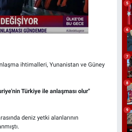
5
6
7
 anlaşma ihtimalleri, Yunanistan ve Güney
8
riye'nin Türkiye ile anlaşması olur"
9
rasında deniz yetki alanlarının
anmıştı.