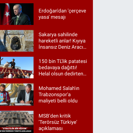
Erdoğan'dan 'çerçeve
yasa' mesajı
Sakarya sahilinde
hareketli anlar! Kıyıya
İnsansız Deniz Aracı
vurdu
150 bin TL'lik patatesi
bedavaya dağıttı!
Helal olsun dedirten
hareket
Mohamed Salah'ın
Trabzonspor'a
maliyeti belli oldu
MSB'den kritik
'Terörsüz Türkiye'
açıklaması