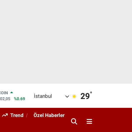
°
LAR
29
İstanbul
6006
%0.06
RO
0250
%0.02
Trend
Özel Haberler
RLİN
2398
%0.2
M ALTIN