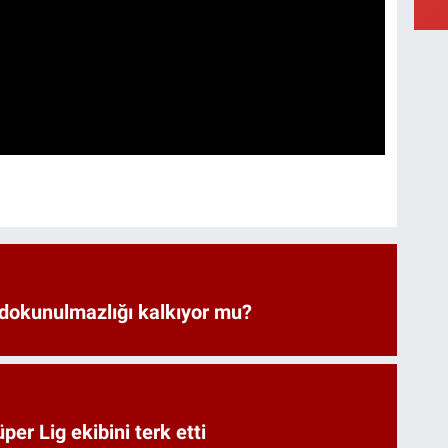
 dokunulmazlığı kalkıyor mu?
er Lig ekibini terk etti