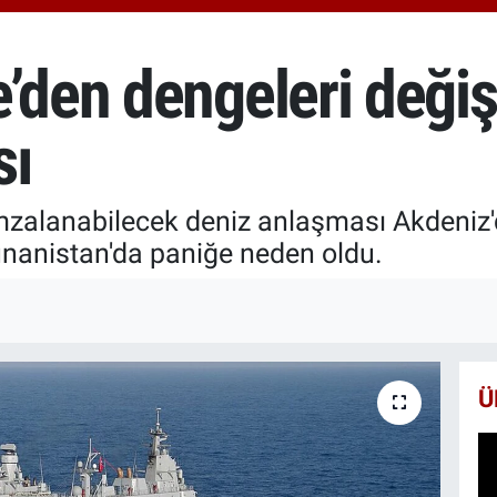
651
BİS
13.
’den dengeleri değiş
BIT
64.
sı
imzalanabilecek deniz anlaşması Akdeniz'
Yunanistan'da paniğe neden oldu.
Ü