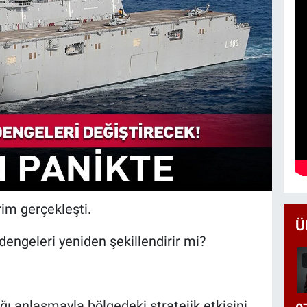
rim gerçekleşti.
Ü
engeleri yeniden şekillendirir mi?
ğı anlaşmayla bölgedeki stratejik etkisini