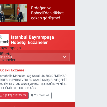
Erdoğan ve
Bahçeli'den dikkat
çeken görüşme!
Basına kapalı
gerçekleşti
İstanbul Bayrampaşa
Nöbetçi Eczaneler
Ocaklı Eczanesi
tamahalle Mahallesi Çığ Sokak 46 50C DEMİRKAPI
DDESİ HAYIRSEVERLER CAMİİ KARŞISI VE ŞEHİT
RAHİM CEYLAN ASM ÇAPRAZI (SOKAĞIN YENİ ADI
HİT ÜMİT YOLCU SOKAĞI)
0 (212) 612 25 55
Yol Tarifi Al