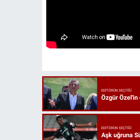
EDITÖRÜN SEÇTIĞI
Özgür Özel'in
EDITÖRÜN SEÇTIĞI
Aşk uğruna Süp