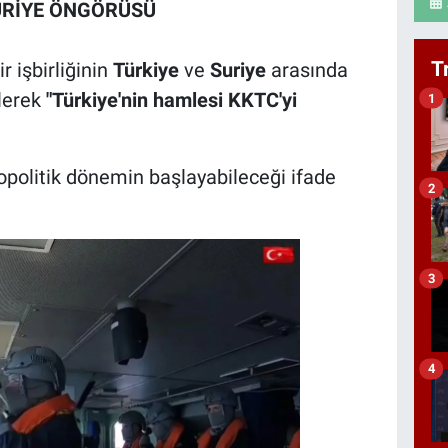
URİYE ÖNGÖRÜSÜ
T
r işbirliğinin
Türkiye
ve
Suriye
arasında
ülerek
"Türkiye'nin hamlesi KKTC'yi
1
opolitik dönemin başlayabileceği ifade
2
3
4