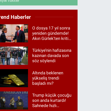
Aylık Vakitler
rend Haberler
O dosya 17 yıl sonra
yeniden gündemde!
Akın Gürlek'ten kritik
görüşme
Türkiye’nin hafızasına
kazınan davada son
söz söylendi
Altında beklenen
yükseliş trendi
başladı mı?
Trump küçük çocuğu
son anda kurtardı!
Sahnede hızlı
müdahale