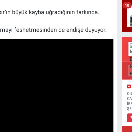
10
ır’ın büyük kayba uğradığının farkında.
aşmayı feshetmesinden de endişe duyuyor.
Or
CA
İB
ŞE