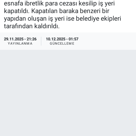
esnafa ibretlik para cezası kesilip iş yeri
kapatıldı. Kapatılan baraka benzeri bir
Özel Haberler
Dünya
Haber Arşivi
yapıdan oluşan iş yeri ise belediye ekipleri
tarafından kaldırıldı.
Yazarlar
Medya
29.11.2025 - 21:26
10.12.2025 - 01:57
Özel Haberler
YAYINLANMA
GÜNCELLEME
Kadın
Erişim Bilgileri
Sağlık
Teknoloji
Ramazan