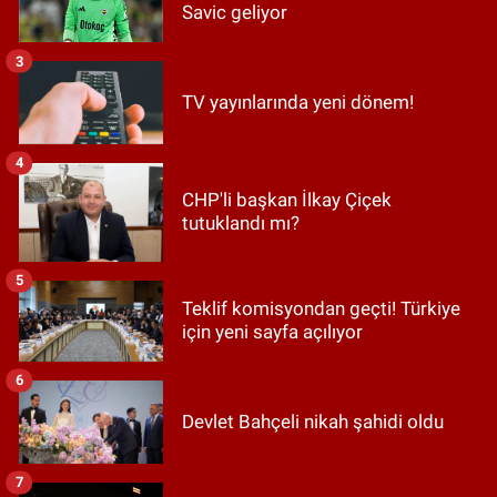
Savic geliyor
3
TV yayınlarında yeni dönem!
4
CHP'li başkan İlkay Çiçek
tutuklandı mı?
5
Teklif komisyondan geçti! Türkiye
için yeni sayfa açılıyor
6
Devlet Bahçeli nikah şahidi oldu
7