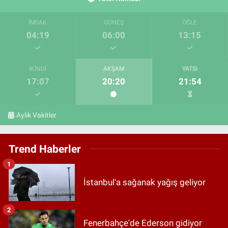
İMSAK
GÜNEŞ
ÖĞLE
04:19
06:00
13:15
İKINDI
AKŞAM
YATSI
17:07
20:20
21:54
Aylık Vakitler
Trend Haberler
1
İstanbul'a sağanak yağış geliyor
2
Fenerbahçe'de Ederson gidiyor