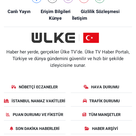
Canlı Yayın
Erişim Bilgileri
Gizlilik Sözleşmesi
Künye
İletişim
Haber her yerde, gerçekler Ülke TV'de. Ülke TV Haber Portalı,
Türkiye ve dünya gündemini güvenilir ve hızlı bir şekilde
izleyicisine sunar.
NÖBETÇI ECZANELER
HAVA DURUMU
İSTANBUL NAMAZ VAKITLERI
TRAFIK DURUMU
PUAN DURUMU VE FIKSTÜR
TÜM MANŞETLER
SON DAKIKA HABERLERI
HABER ARŞIVI