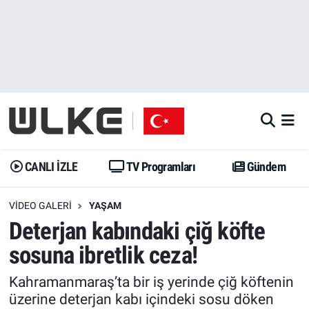
CANLI İZLE
CANLI YAYIN
Nöbetçi Eczaneler
TV Programları
TV Programları
Hava Durumu
Gündem
Gündem
İstanbul Namaz Vakitleri
Dünya
Trend
Trafik Durumu
CANLI İZLE
TV Programları
Gündem
Spor
Yaşam
Süper Lig Puan Durumu ve Fikstür
VIDEO GALERI
YAŞAM
Deterjan kabındaki çiğ köfte
Erişim Bilgileri
Erişim Bilgileri
Erişim Bilgileri
sosuna ibretlik ceza!
Ekonomi
Spor
Tüm Manşetler
Kahramanmaraş’ta bir iş yerinde çiğ köftenin
üzerine deterjan kabı içindeki sosu döken
Trend
Ekonomi
Son Dakika Haberleri