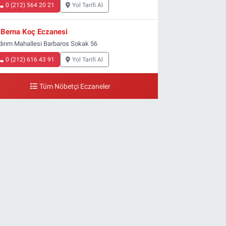
0 (212) 564 20 21
Yol Tarifi Al
Berna Koç Eczanesi
ldırım Mahallesi Barbaros Sokak 56
0 (212) 616 43 91
Yol Tarifi Al
Tüm Nöbetçi Eczaneler