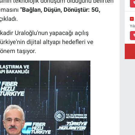
sının teknolojik dönüşüm olduğunu belirten
temasını
"Bağlan, Düşün, Dönüştür: 5G,
ıkladı.
Yı
kadir Uraloğlu'nun yapacağı açılış
kiye'nin dijital altyapı hedefleri ve
 önem taşıyor.