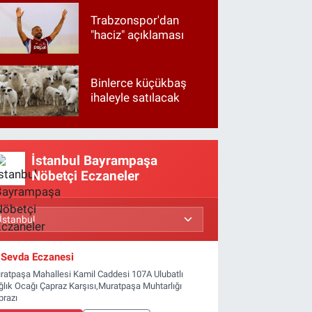
Trabzonspor'dan
"haciz" açıklaması
Binlerce küçükbaş
ihaleyle satılacak
İstanbul Bayrampaşa
Nöbetçi Eczaneler
Sevda Eczanesi
ratpaşa Mahallesi Kamil Caddesi 107A Ulubatlı
ğlık Ocağı Çapraz Karşısı,Muratpaşa Muhtarlığı
prazı