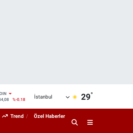
°
AR
29
İstanbul
436
%0.18
O
510
%0.32
Trend
Özel Haberler
RLİN
811
%0.38
M ALTIN