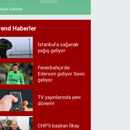
Aylık Vakitler
rend Haberler
İstanbul'a sağanak
yağış geliyor
Fenerbahçe'de
Ederson gidiyor Savic
geliyor
TV yayınlarında yeni
dönem!
CHP'li başkan İlkay