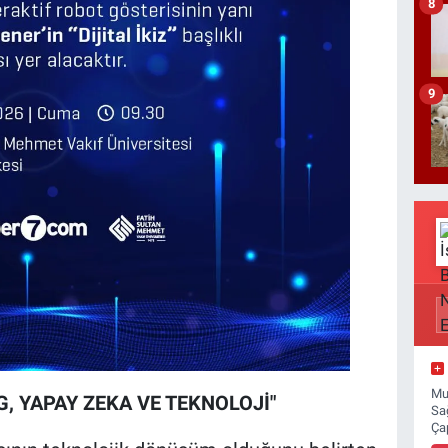
8
9
Mu
, YAPAY ZEKA VE TEKNOLOJİ"
Sa
Ça