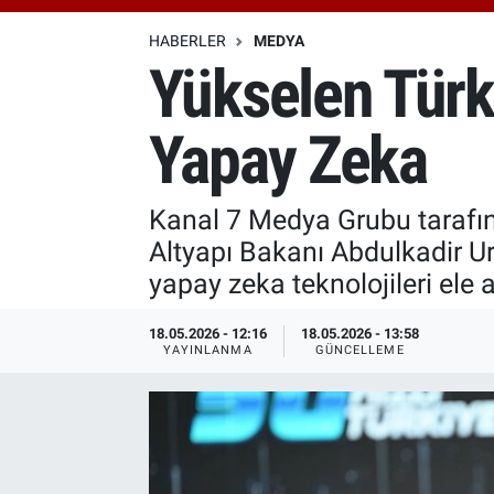
Özel Haberler
Dünya
Haber Arşivi
HABERLER
MEDYA
Yükselen Türk
Yazarlar
Medya
Yapay Zeka
Özel Haberler
Kadın
Kanal 7 Medya Grubu tarafınd
Altyapı Bakanı Abdulkadir Ur
Erişim Bilgileri
yapay zeka teknolojileri ele 
Sağlık
18.05.2026 - 12:16
18.05.2026 - 13:58
YAYINLANMA
GÜNCELLEME
Teknoloji
Ramazan