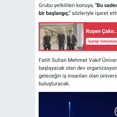
Grubu yetkilileri konuya,
"Bu sadece
bir başlangıç."
sözleriyle işaret etti
Ruşen Çakır..
İçeriği Görüntül
Fatih Sultan Mehmet Vakıf Ünivers
başlayacak olan dev organizasyon
geleceğin iş insanları olan üniversi
buluşturacak.