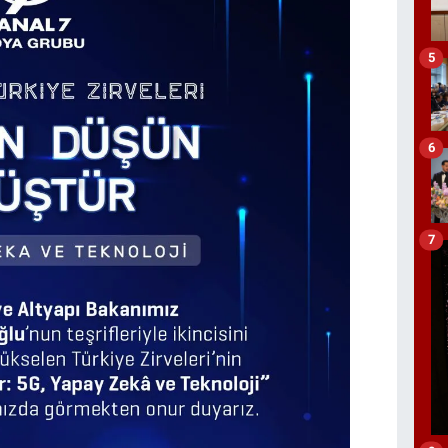
5
6
7