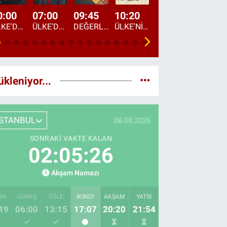
0:00
07:00
09:45
10:20
11:15
12:20
ÜLKE'DE BU GECE
ÜLKE'DE HAFTA SONU
DEĞERLERİN DAVETİ
ÜLKE'NİN ÇOCUKLARI
YOL HİKAYESİ
DÜNYANIN GÜNDE
ükleniyor...
İSTANBUL
08.08.2026
SONRAKI VAKTE KALAN
02:05:24
Akşam Namazı
AK
GÜNEŞ
ÖĞLE
İKINDI
AKŞAM
YATSI
19
06:00
13:15
17:07
20:20
21:54