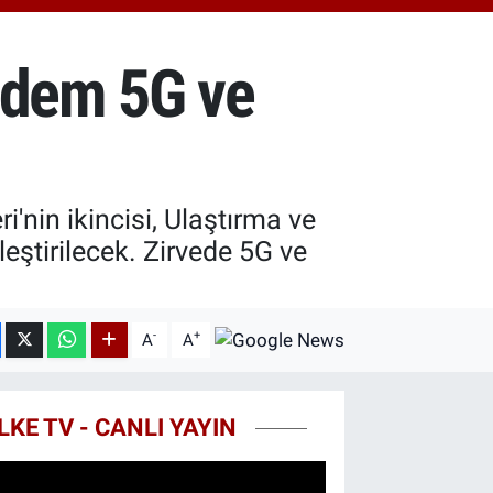
.55
%0.03
T100
79
%-14
ündem 5G ve
COIN
44,08
%-0.18
nin ikincisi, Ulaştırma ve
eştirilecek. Zirvede 5G ve
-
+
A
A
LKE TV - CANLI YAYIN