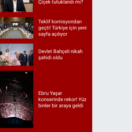
Çiçek tutuklandı mı?
Teklif komisyondan
geçti! Türkiye için yeni
sayfa açılıyor
Devlet Bahçeli nikah
şahidi oldu
Ebru Yaşar
konserinde rekor! Yüz
binler bir araya geldi