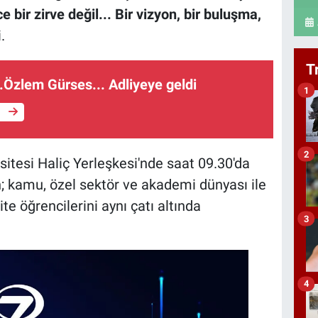
 bir zirve değil... Bir vizyon, bir buluşma,
.
T
.Özlem Gürses... Adliyeye geldi
1
e
2
itesi Haliç Yerleşkesi'nde saat 09.30'da
; kamu, özel sektör ve akademi dünyası ile
te öğrencilerini aynı çatı altında
3
4