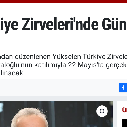
6660
BİS
13.7
iye Zirveleri'nde G
BIT
64.9
an düzenlenen Yükselen Türkiye Zirveleri'
aloğlu'nun katılımıyla 22 Mayıs'ta gerçekl
alınacak.
Ü