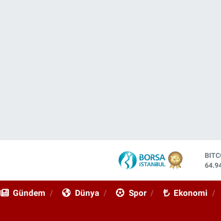
DOL
47,7
EUR
55,2
Gündem
Dünya
Spor
Ekonomi
STE
64,4
GRA