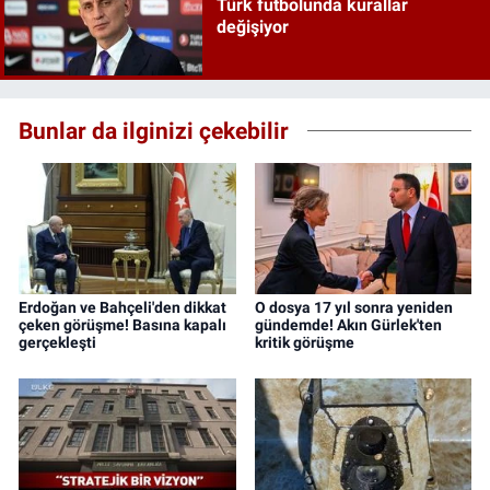
Türk futbolunda kurallar
değişiyor
Bunlar da ilginizi çekebilir
Erdoğan ve Bahçeli'den dikkat
O dosya 17 yıl sonra yeniden
çeken görüşme! Basına kapalı
gündemde! Akın Gürlek'ten
gerçekleşti
kritik görüşme