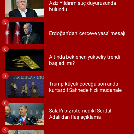
Aziz Yıldırım suç duyurusunda
bulundu
5
Erdoğan'dan 'çerçeve yasa' mesajı
6
Altında beklenen yükseliş trendi
başladı mı?
7
Trump küçük çocuğu son anda
kurtardı! Sahnede hızlı müdahale
8
Salah'ı biz istemedik! Serdal
Adalı'dan flaş açıklama
9