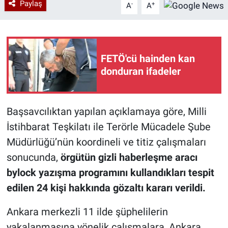
Paylaş
-
+
A
A
FETÖ'cü hainden kan
donduran ifadeler
Başsavcılıktan yapılan açıklamaya göre, Milli
İstihbarat Teşkilatı ile Terörle Mücadele Şube
Müdürlüğü’nün koordineli ve titiz çalışmaları
sonucunda,
örgütün gizli haberleşme aracı
bylock yazışma programını kullandıkları tespit
edilen 24 kişi hakkında gözaltı kararı verildi.
Ankara merkezli 11 ilde şüphelilerin
yakalanmasına yönelik çalışmalara, Ankara