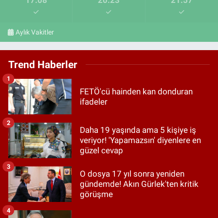
Aylık Vakitler
Trend Haberler
1
FETÖ'cü hainden kan donduran
ifadeler
2
Daha 19 yaşında ama 5 kişiye iş
veriyor! 'Yapamazsın' diyenlere en
güzel cevap
3
O dosya 17 yıl sonra yeniden
gündemde! Akın Gürlek'ten kritik
görüşme
4