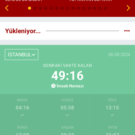
Yükleniyor...
İSTANBUL
06.08.2026
SONRAKI VAKTE KALAN
49:15
İmsak Namazı
İMSAK
GÜNEŞ
ÖĞLE
04:16
05:58
13:15
İKINDI
AKŞAM
YATSI
17:08
20:23
21:57