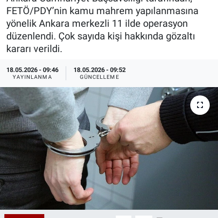
FETÖ/PDY’nin kamu mahrem yapılanmasına
Özel Haberler
Dünya
Haber Arşivi
yönelik Ankara merkezli 11 ilde operasyon
düzenlendi. Çok sayıda kişi hakkında gözaltı
Yazarlar
Medya
kararı verildi.
Özel Haberler
18.05.2026 - 09:46
18.05.2026 - 09:52
YAYINLANMA
GÜNCELLEME
Kadın
Erişim Bilgileri
Sağlık
Teknoloji
Ramazan