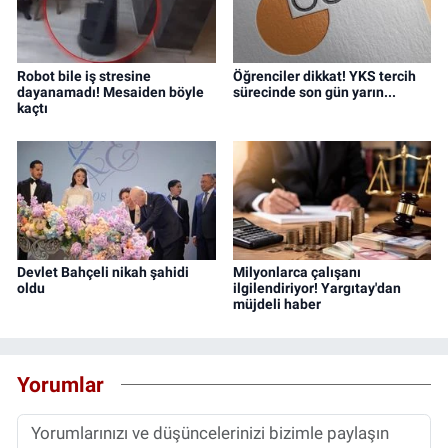
Robot bile iş stresine
Öğrenciler dikkat! YKS tercih
dayanamadı! Mesaiden böyle
sürecinde son gün yarın...
kaçtı
Devlet Bahçeli nikah şahidi
Milyonlarca çalışanı
oldu
ilgilendiriyor! Yargıtay'dan
müjdeli haber
Yorumlar