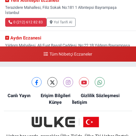
Yeni Altıntepsi Eczanesi
Terazidere Mahallesi, Filiz Sokak No:181 1 Altıntepsi Bayrampaşa
İstanbul
0 (212) 612 82 83
Yol Tarifi Al
Aydın Eczanesi
Yıldırım Mahallesi, Ali Fuat Başgil Caddesi, No:22 1B Yıldırım Bayrampaşa
İstanbul
Tüm Nöbetçi Eczaneler
0 (212) 618 00 51
Yol Tarifi Al
Canlı Yayın
Erişim Bilgileri
Gizlilik Sözleşmesi
Künye
İletişim