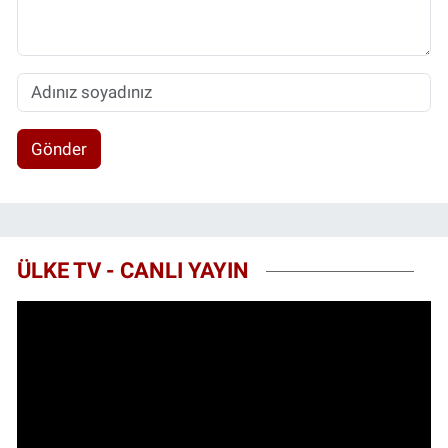
Gönder
ÜLKE TV - CANLI YAYIN