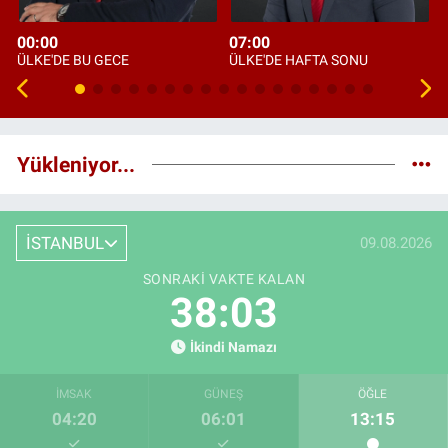
00:00
07:00
ÜLKE'DE BU GECE
ÜLKE'DE HAFTA SONU
Yükleniyor...
İSTANBUL
09.08.2026
SONRAKI VAKTE KALAN
38:02
İkindi Namazı
İMSAK
GÜNEŞ
ÖĞLE
04:20
06:01
13:15