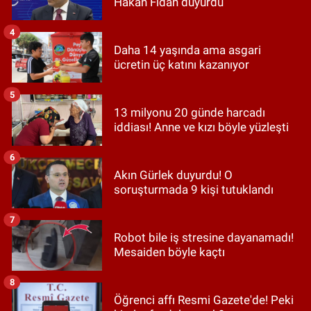
Hakan Fidan duyurdu
4
Daha 14 yaşında ama asgari
ücretin üç katını kazanıyor
5
13 milyonu 20 günde harcadı
iddiası! Anne ve kızı böyle yüzleşti
6
Akın Gürlek duyurdu! O
soruşturmada 9 kişi tutuklandı
7
Robot bile iş stresine dayanamadı!
Mesaiden böyle kaçtı
8
Öğrenci affı Resmi Gazete'de! Peki