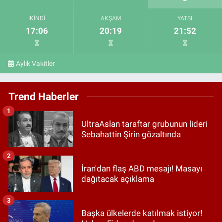
İKINDI
AKŞAM
YATSI
17:06
20:19
21:52
Aylık Vakitler
Trend Haberler
1
UltraAslan taraftar grubunun lideri
Sebahattin Şirin gözaltında
2
İran'dan flaş ABD mesajı! Masayı
dağıtacak açıklama
3
Başka ülkelerde katılmak istiyor!