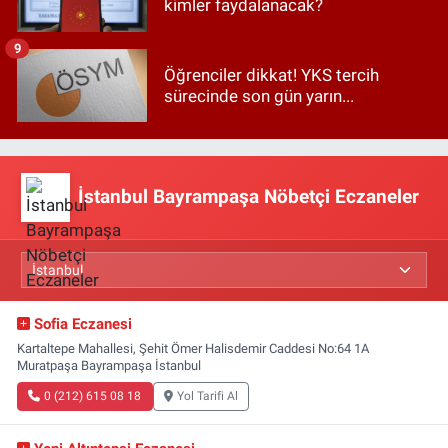
kimler faydalanacak?
9
Öğrenciler dikkat! YKS tercih
sürecinde son gün yarın...
İstanbul Bayrampaşa Nöbetçi Eczaneler
Sofia Eczanesi
Kartaltepe Mahallesi, Şehit Ömer Halisdemir Caddesi No:64 1A
Muratpaşa Bayrampaşa İstanbul
0 (212) 615 08 18
Yol Tarifi Al