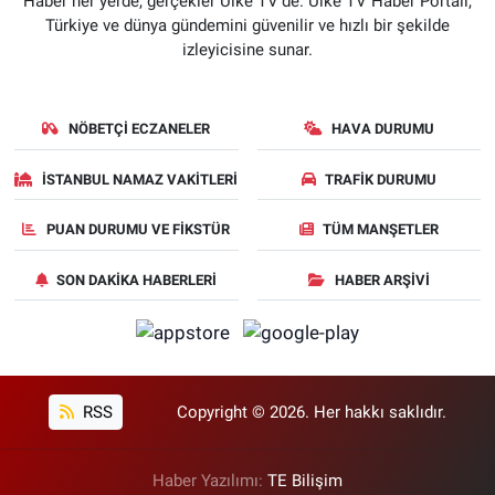
Haber her yerde, gerçekler Ülke TV'de. Ülke TV Haber Portalı,
Türkiye ve dünya gündemini güvenilir ve hızlı bir şekilde
izleyicisine sunar.
NÖBETÇI ECZANELER
HAVA DURUMU
İSTANBUL NAMAZ VAKITLERI
TRAFIK DURUMU
PUAN DURUMU VE FIKSTÜR
TÜM MANŞETLER
SON DAKIKA HABERLERI
HABER ARŞIVI
RSS
Copyright © 2026. Her hakkı saklıdır.
Haber Yazılımı:
TE Bilişim