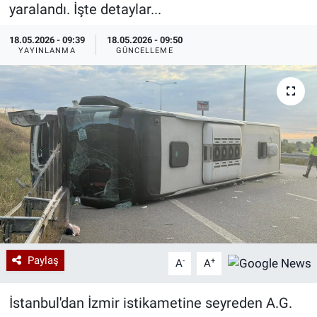
yaralandı. İşte detaylar...
Özel Haberler
Dünya
Haber Arşivi
18.05.2026 - 09:39
18.05.2026 - 09:50
YAYINLANMA
GÜNCELLEME
Yazarlar
Medya
Özel Haberler
Kadın
Erişim Bilgileri
Sağlık
Teknoloji
Paylaş
-
+
A
A
Ramazan
İstanbul'dan İzmir istikametine seyreden A.G.