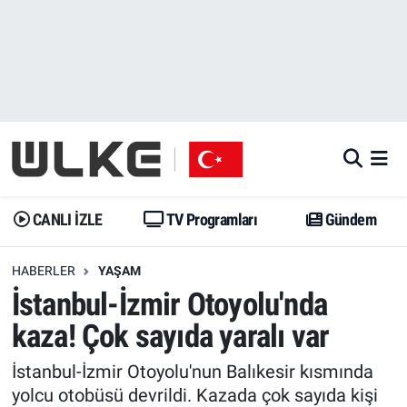
CANLI İZLE
CANLI YAYIN
Nöbetçi Eczaneler
TV Programları
TV Programları
Hava Durumu
Gündem
Gündem
İstanbul Namaz Vakitleri
Dünya
Trend
Trafik Durumu
CANLI İZLE
TV Programları
Gündem
Spor
Yaşam
Süper Lig Puan Durumu ve Fikstür
HABERLER
YAŞAM
İstanbul-İzmir Otoyolu'nda
Erişim Bilgileri
Erişim Bilgileri
Erişim Bilgileri
kaza! Çok sayıda yaralı var
Ekonomi
Spor
Tüm Manşetler
İstanbul-İzmir Otoyolu'nun Balıkesir kısmında
Trend
Ekonomi
Son Dakika Haberleri
yolcu otobüsü devrildi. Kazada çok sayıda kişi