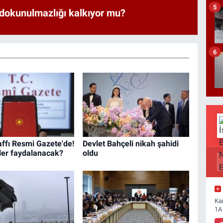
5
 dokunulmazlığı kalkıyor mu?
6
affı Resmi Gazete'de!
Devlet Bahçeli nikah şahidi
ler faydalanacak?
oldu
Ka
1A