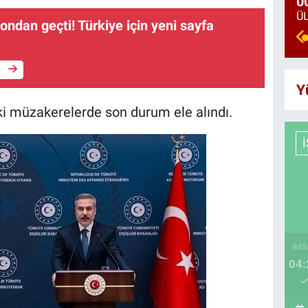
0
ondan geçti! Türkiye için yeni sayfa
e
Y
i müzakerelerde son durum ele alındı.
İMS
04: