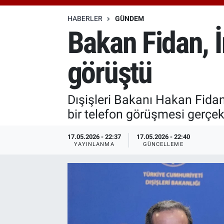
Özel Haberler
Dünya
Haber Arşivi
HABERLER
GÜNDEM
Bakan Fidan, İ
Yazarlar
Medya
görüştü
Özel Haberler
Kadın
Dışişleri Bakanı Hakan Fidan
bir telefon görüşmesi gerçekl
Erişim Bilgileri
17.05.2026 - 22:37
17.05.2026 - 22:40
Sağlık
YAYINLANMA
GÜNCELLEME
Teknoloji
Ramazan