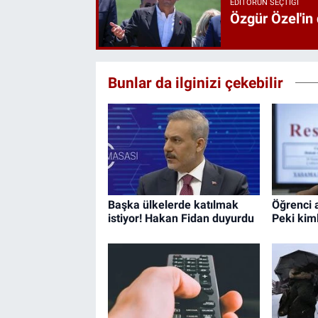
EDITÖRÜN SEÇTIĞI
Özgür Özel'in
Bunlar da ilginizi çekebilir
Başka ülkelerde katılmak
Öğrenci 
istiyor! Hakan Fidan duyurdu
Peki kim