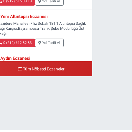
0 (212) 615 08 18
Yol Tarifi Al
Yeni Altıntepsi Eczanesi
azidere Mahallesi Filiz Sokak 181 1 Altıntepsi Sağlık
ağı Karşısı,Bayrampaşa Trafik Şube Müdürlüğü Üst
kağı
0 (212) 612 82 83
Yol Tarifi Al
Aydın Eczanesi
ldırım Mahallesi Ali Fuat Başgil Caddesi 22 1B
Tüm Nöbetçi Eczaneler
0 (212) 618 00 51
Yol Tarifi Al