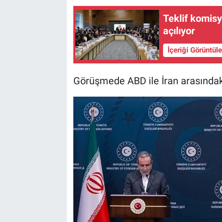
Teklif komisy
açılıyor
İçeriği Görüntül
Görüşmede ABD ile İran arasındak