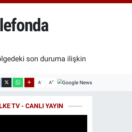
.55
%0
T100
79
%-14
elefonda
COIN
40,97
%-0.15
ölgedeki son duruma ilişkin
-
+
A
A
LKE TV - CANLI YAYIN