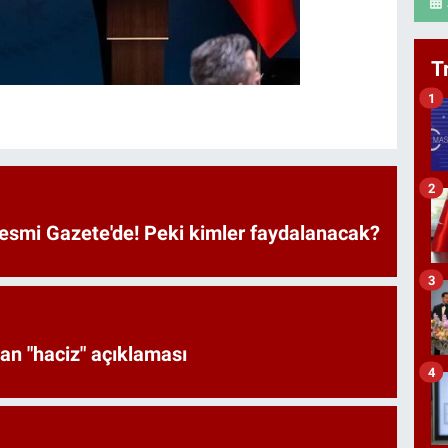
T
1
2
Resmi Gazete'de! Peki kimler faydalanacak?
3
an "haciz" açıklaması
4