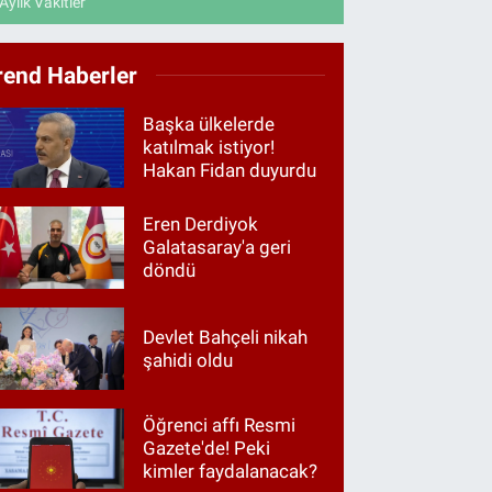
Aylık Vakitler
rend Haberler
Başka ülkelerde
katılmak istiyor!
Hakan Fidan duyurdu
Eren Derdiyok
Galatasaray'a geri
döndü
Devlet Bahçeli nikah
şahidi oldu
Öğrenci affı Resmi
Gazete'de! Peki
kimler faydalanacak?