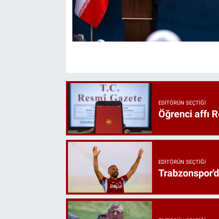
EDITÖRÜN SEÇTIĞI
Öğrenci affı 
EDITÖRÜN SEÇTIĞI
Trabzonspor'd