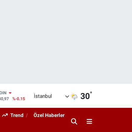
°
AR
30
İstanbul
436
%0.18
O
510
%0.32
Trend
Özel Haberler
RLİN
811
%0.38
M ALTIN