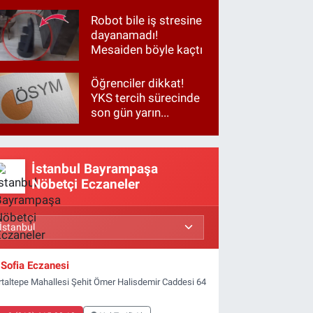
Robot bile iş stresine
dayanamadı!
Mesaiden böyle kaçtı
Öğrenciler dikkat!
YKS tercih sürecinde
son gün yarın...
İstanbul Bayrampaşa
Nöbetçi Eczaneler
Sofia Eczanesi
rtaltepe Mahallesi Şehit Ömer Halisdemir Caddesi 64