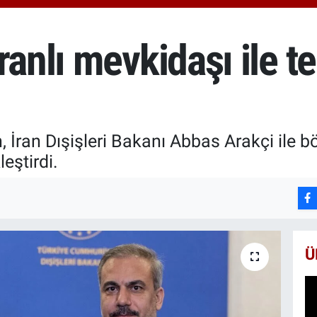
6660
BİS
13.7
ranlı mevkidaşı ile t
BIT
64.8
, İran Dışişleri Bakanı Abbas Arakçi ile b
eştirdi.
Ü