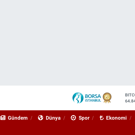
DOL
47,7
EUR
55,2
Gündem
Dünya
Spor
Ekonomi
STE
64,4
GRA