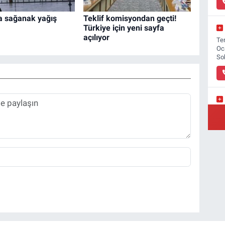
'a sağanak yağış
Teklif komisyondan geçti!
Türkiye için yeni sayfa
açılıyor
Ter
Oc
So
Yı