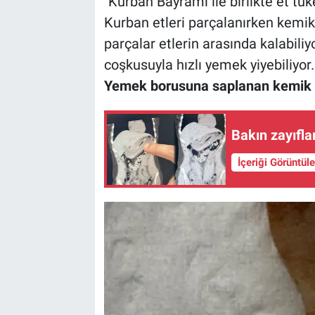
"Kurban Bayramı ile birlikte et tü
Kurban etleri parçalanırken kemikl
parçalar etlerin arasında kalabili
coşkusuyla hızlı yemek yiyebiliyor.
Yemek borusuna saplanan kemik par
Bakın zayıfl
İçeriği Görüntül