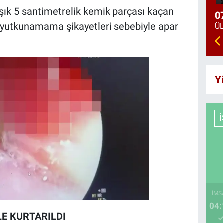
şık 5 santimetrelik kemik parçası kaçan
0
ve yutkunamama şikayetleri sebebiyle apar
Y
İMS
04:
E KURTARILDI