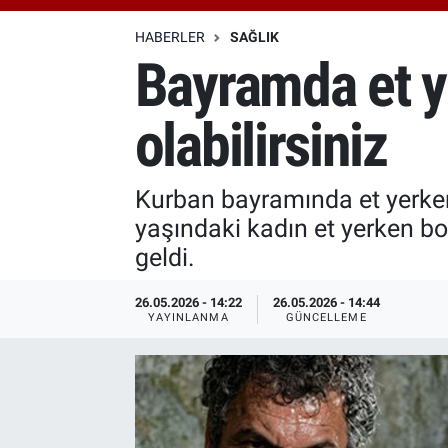
Özel Haberler
Dünya
Haber Arşivi
HABERLER
SAĞLIK
Bayramda et y
Yazarlar
Medya
olabilirsiniz
Özel Haberler
Kadın
Kurban bayramında et yerken 
yaşındaki kadın et yerken b
Erişim Bilgileri
geldi.
Sağlık
26.05.2026 - 14:22
26.05.2026 - 14:44
YAYINLANMA
GÜNCELLEME
Teknoloji
Ramazan