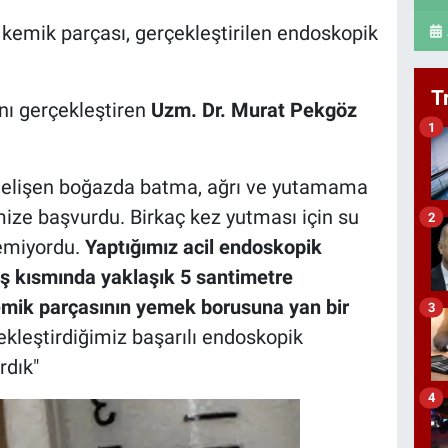
emik parçası, gerçekleştirilen endoskopik
T
nı gerçekleştiren
Uzm. Dr. Murat Pekgöz
1
elişen boğazda batma, ağrı ve yutamama
mize başvurdu. Birkaç kez yutması için su
2
emiyordu.
Yaptığımız acil endoskopik
ş kısmında yaklaşık 5 santimetre
kemik parçasının yemek borusuna yan bir
3
kleştirdiğimiz başarılı endoskopik
rdık"
4