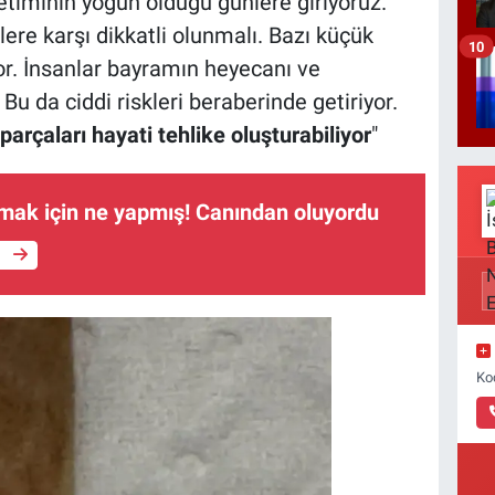
ketiminin yoğun olduğu günlere giriyoruz.
ere karşı dikkatli olunmalı. Bazı küçük
10
yor. İnsanlar bayramın heyecanı ve
 Bu da ciddi riskleri beraberinde getiriyor.
çaları hayati tehlike oluşturabiliyor
"
amak için ne yapmış! Canından oluyordu
e
Ko