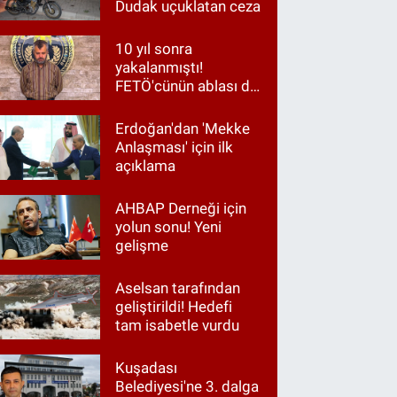
Dudak uçuklatan ceza
10 yıl sonra
yakalanmıştı!
FETÖ'cünün ablası da
gözaltında
Erdoğan'dan 'Mekke
Anlaşması' için ilk
açıklama
AHBAP Derneği için
yolun sonu! Yeni
gelişme
Aselsan tarafından
geliştirildi! Hedefi
tam isabetle vurdu
Kuşadası
Belediyesi'ne 3. dalga