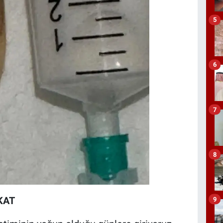
5
6
7
8
KAT
9