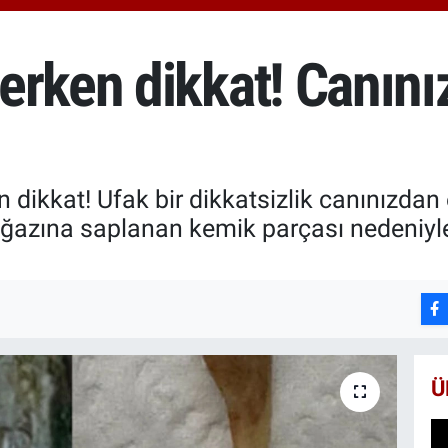
66
Bİ
13
erken dikkat! Canın
BI
65
dikkat! Ufak bir dikkatsizlik canınızdan 
oğazına saplanan kemik parçası nedeniyl
Ü