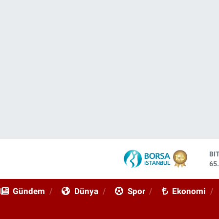
DO
47
EU
55
Gündem
Dünya
Spor
Ekonomi
ST
64
GR