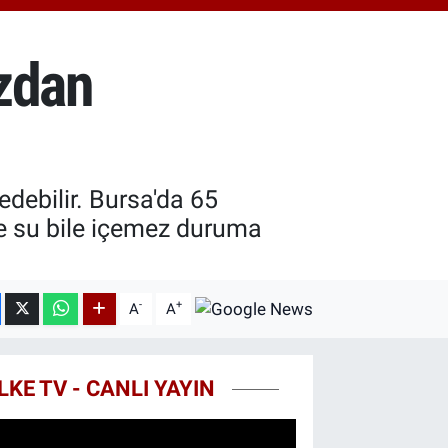
18.49
%2.12
ST100
.773
%-19
ızdan
TCOIN
.130,04
%1.2
edebilir. Bursa'da 65
e su bile içemez duruma
-
+
A
A
LKE TV - CANLI YAYIN