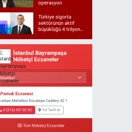
operasyon
Türkiye sigorta
sektörünün aktif
büyüklüğü 4 trilyon
TL'ye yaklaştı!
İstanbul Bayrampaşa
Nöbetçi Eczaneler
Pamuk Eczanesi
catepe Mahallesi Kocatepe Caddesi 42 1
0 (212) 437 02 92
Yol Tarifi Al
Tüm Nöbetçi Eczaneler