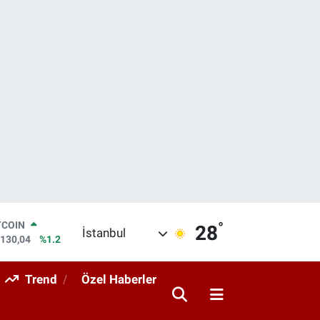
°
LAR
28
İstanbul
,7106
%0.17
RO
,1652
%0.27
Trend
Özel Haberler
ERLİN
,4046
%0.35
AM ALTIN