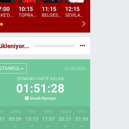
7:00
10:15
11:15
12:15
13:00
13:45
ÜLKE'DE BU SABAH
TOPRAKTAN SOFRAYA
BELGESEL: "ÜLKE'NİN ALIN TERİ"
SEVİLAY SUNGUR İLE ELİMİN BEREKETİ
ÖĞLE AJANSI
ÜLKE'DEN HABE
ükleniyor...
İSTANBUL
07.08.2026
SONRAKI VAKTE KALAN
01:51:26
İmsak Namazı
AK
GÜNEŞ
ÖĞLE
İKINDI
AKŞAM
YATSI
17
05:59
13:15
17:07
20:21
21:56