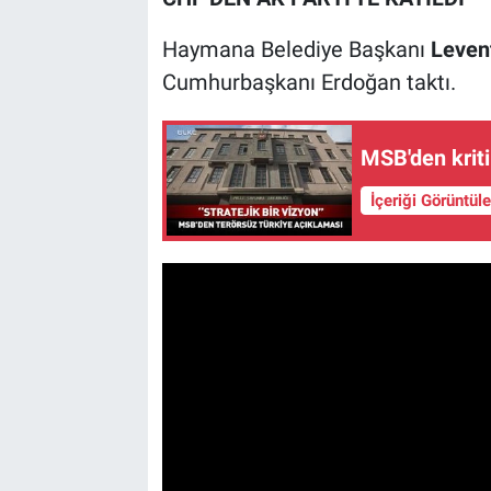
Haymana Belediye Başkanı
Leven
Cumhurbaşkanı Erdoğan taktı.
MSB'den kriti
İçeriği Görüntül