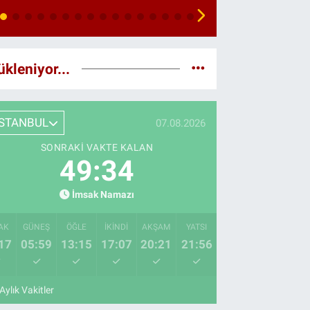
ükleniyor...
İSTANBUL
07.08.2026
SONRAKI VAKTE KALAN
49:33
İmsak Namazı
AK
GÜNEŞ
ÖĞLE
İKINDI
AKŞAM
YATSI
17
05:59
13:15
17:07
20:21
21:56
Aylık Vakitler