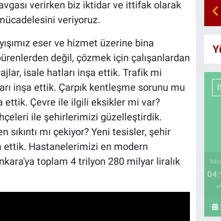
gası verirken biz iktidar ve ittifak olarak
mücadelesini veriyoruz.
ayışımız eser ve hizmet üzerine bina
Y
üpürenlerden değil, çözmek için çalışanlardan
jlar, isale hatları inşa ettik. Trafik mi
tları inşa ettik. Çarpık kentleşme sorunu mu
ttik. Çevre ile ilgili eksikler mi var?
hçeleri ile şehirlerimizi güzelleştirdik.
 sıkıntı mı çekiyor? Yeni tesisler, şehir
a ettik. Hastanelerimizi en modern
nkara'ya toplam 4 trilyon 280 milyar liralık
İMS
04: