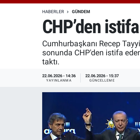
Özel Haberler
Dünya
Haber Arşivi
HABERLER
GÜNDEM
CHP’den istifa 
Yazarlar
Medya
Cumhurbaşkanı Recep Tayyip
Özel Haberler
sonunda CHP'den istifa eden
Kadın
taktı.
Erişim Bilgileri
22.06.2026 - 14:36
22.06.2026 - 15:37
YAYINLANMA
GÜNCELLEME
Sağlık
Teknoloji
Ramazan