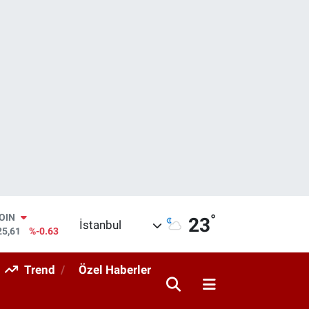
°
AR
23
İstanbul
143
%0.16
O
317
%-0.02
Trend
Özel Haberler
RLİN
463
%0.07
M ALTIN