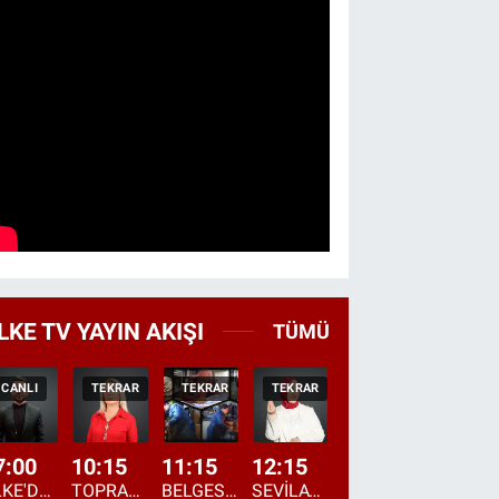
LKE TV YAYIN AKIŞI
TÜMÜ
CANLI
TEKRAR
TEKRAR
TEKRAR
CANLI
HABER
7:00
10:15
11:15
12:15
13:00
13:45
ÜLKE'DE BU SABAH
TOPRAKTAN SOFRAYA
BELGESEL: "ÜLKE'NİN ALIN TERİ"
SEVİLAY SUNGUR İLE ELİMİN BEREKETİ
ÖĞLE AJANSI
ÜLKE'DEN HABE