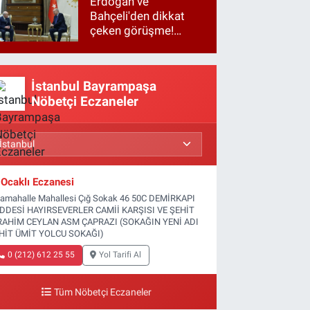
Erdoğan ve
Bahçeli'den dikkat
çeken görüşme!
Basına kapalı
gerçekleşti
İstanbul Bayrampaşa
Nöbetçi Eczaneler
Ocaklı Eczanesi
tamahalle Mahallesi Çığ Sokak 46 50C DEMİRKAPI
DDESİ HAYIRSEVERLER CAMİİ KARŞISI VE ŞEHİT
RAHİM CEYLAN ASM ÇAPRAZI (SOKAĞIN YENİ ADI
HİT ÜMİT YOLCU SOKAĞI)
0 (212) 612 25 55
Yol Tarifi Al
Tüm Nöbetçi Eczaneler