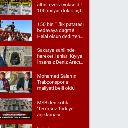
altın rezervi yükseldi!
100 milyar doları aştı
150 bin TL'lik patatesi
bedavaya dağıttı!
Helal olsun dedirten
hareket
Sakarya sahilinde
hareketli anlar! Kıyıya
İnsansız Deniz Aracı
vurdu
Mohamed Salah'ın
Trabzonspor'a
maliyeti belli oldu
MSB'den kritik
'Terörsüz Türkiye'
açıklaması