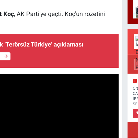
t Koç
, AK Parti'ye geçti. Koç'un rozetini
k 'Terörsüz Türkiye' açıklaması
e
Or
CA
İB
ŞE