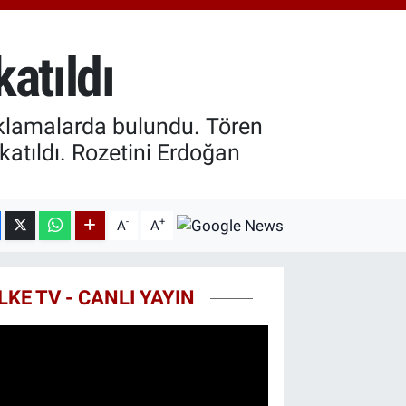
.40
%0.45
T100
99
%70
katıldı
COIN
25,61
%-0.63
klamalarda bulundu. Tören
atıldı. Rozetini Erdoğan
-
+
A
A
LKE TV - CANLI YAYIN