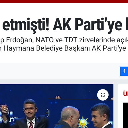
6510
BİS
13.7
etmişti! AK Parti’ye 
BIT
64.2
 Erdoğan, NATO ve TDT zirvelerinde açı
 Haymana Belediye Başkanı AK Parti'ye k
Ü