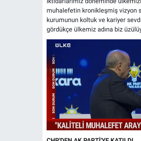
İktidarlarımız döneminde ülkemiz
muhalefetin kronikleşmiş vizyon s
kurumunun koltuk ve kariyer sevdal
gördükçe ülkemiz adına biz üzülü
CHP'DEN AK PARTİ'YE KATILDI