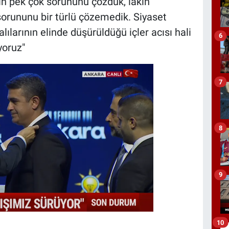
in pek çok sorununu çözdük, lakin
orununu bir türlü çözemedik. Siyaset
ılarının elinde düşürüldüğü içler acısı hali
6
yoruz"
7
8
9
10