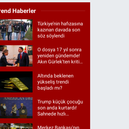
rend Haberler
Türkiye’nin hafızasına
kazınan davada son
söz söylendi
O dosya 17 yıl sonra
yeniden gündemde!
Akın Gürlek'ten kritik
görüşme
Altında beklenen
yükseliş trendi
başladı mı?
Trump küçük çocuğu
son anda kurtardı!
Sahnede hızlı
müdahale
Merkez Bankası'nın