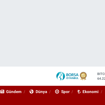
DOL
47,7
EUR
55,0
Gündem
Dünya
Spor
Ekonomi
STE
64,2
GRA