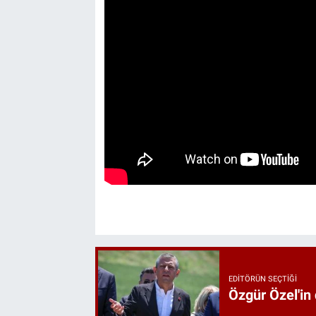
EDITÖRÜN SEÇTIĞI
Özgür Özel'in