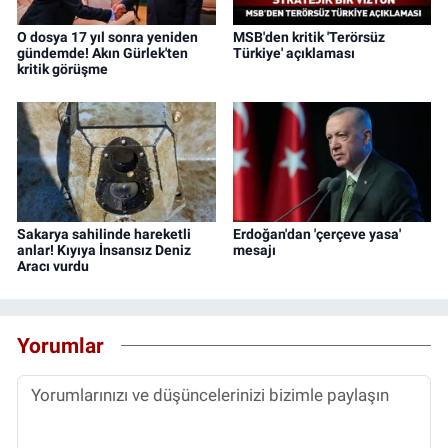
O dosya 17 yıl sonra yeniden
MSB'den kritik 'Terörsüz
gündemde! Akın Gürlek'ten
Türkiye' açıklaması
kritik görüşme
Sakarya sahilinde hareketli
Erdoğan'dan 'çerçeve yasa'
anlar! Kıyıya İnsansız Deniz
mesajı
Aracı vurdu
Yorumlar