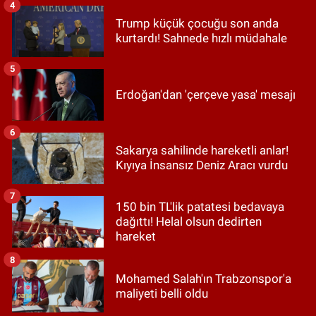
4
Trump küçük çocuğu son anda
kurtardı! Sahnede hızlı müdahale
5
Erdoğan'dan 'çerçeve yasa' mesajı
6
Sakarya sahilinde hareketli anlar!
Kıyıya İnsansız Deniz Aracı vurdu
7
150 bin TL'lik patatesi bedavaya
dağıttı! Helal olsun dedirten
hareket
8
Mohamed Salah'ın Trabzonspor'a
maliyeti belli oldu