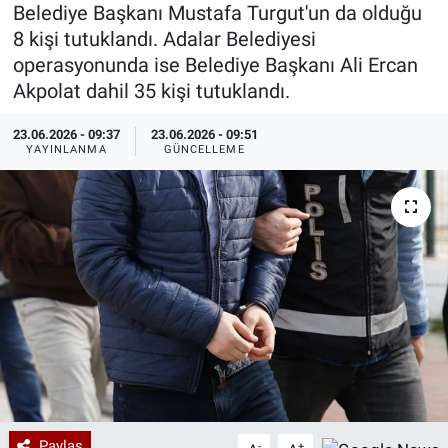
Belediye Başkanı Mustafa Turgut'un da olduğu
Özel Haberler
Dünya
Haber Arşivi
8 kişi tutuklandı. Adalar Belediyesi
operasyonunda ise Belediye Başkanı Ali Ercan
Yazarlar
Medya
Akpolat dahil 35 kişi tutuklandı.
23.06.2026 - 09:37
23.06.2026 - 09:51
Özel Haberler
YAYINLANMA
GÜNCELLEME
Kadın
Erişim Bilgileri
Sağlık
Teknoloji
Ramazan
Paylaş
-
+