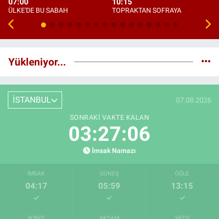
07:00
10:15
ÜLKE'DE BU SABAH
TOPRAKTAN SOFRAYA
Yükleniyor...
İSTANBUL
07.08.2026
SONRAKI VAKTE KALAN
03:27:05
İmsak Namazı
İMSAK
GÜNEŞ
ÖĞLE
04:17
05:59
13:15
İKINDI
AKŞAM
YATSI