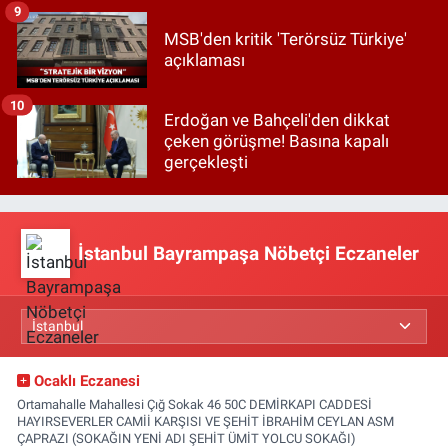
9
MSB'den kritik 'Terörsüz Türkiye'
açıklaması
10
Erdoğan ve Bahçeli'den dikkat
çeken görüşme! Basına kapalı
gerçekleşti
İstanbul Bayrampaşa Nöbetçi Eczaneler
Ocaklı Eczanesi
Ortamahalle Mahallesi Çığ Sokak 46 50C DEMİRKAPI CADDESİ
HAYIRSEVERLER CAMİİ KARŞISI VE ŞEHİT İBRAHİM CEYLAN ASM
ÇAPRAZI (SOKAĞIN YENİ ADI ŞEHİT ÜMİT YOLCU SOKAĞI)