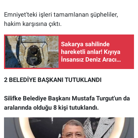
Emniyet'teki işleri tamamlanan şüpheliler,
hakim karşısına çıktı.
Sakarya sahilinde
hareketli anlar! Kıyıya
İnsansız Deniz Aracı
vurdu
2 BELEDİYE BAŞKANI TUTUKLANDI
Silifke Belediye Başkanı Mustafa Turgut'un da
aralarında olduğu 8 kişi tutuklandı.