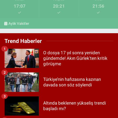
17:07
20:21
21:56
Aylık Vakitler
Trend Haberler
1
O dosya 17 yıl sonra yeniden
gündemde! Akın Gürlek'ten kritik
görüşme
2
Türkiye’nin hafızasına kazınan
davada son söz söylendi
3
Altında beklenen yükseliş trendi
başladı mı?