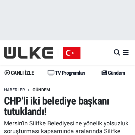
CANLI İZLE
CANLI YAYIN
Nöbetçi Eczaneler
TV Programları
TV Programları
Hava Durumu
Gündem
Gündem
İstanbul Namaz Vakitleri
Dünya
Trend
Trafik Durumu
CANLI İZLE
TV Programları
Gündem
Spor
Yaşam
Süper Lig Puan Durumu ve Fikstür
HABERLER
GÜNDEM
CHP'li iki belediye başkanı
Erişim Bilgileri
Erişim Bilgileri
Erişim Bilgileri
tutuklandı!
Ekonomi
Spor
Tüm Manşetler
Mersin'in Silifke Belediyesi'ne yönelik yolsuzluk
Trend
Ekonomi
Son Dakika Haberleri
soruşturması kapsamında aralarında Silifke