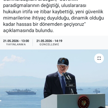
paradigmalarının değiştiği, uluslararası
Özel Haberler
Dünya
Haber Arşivi
hukukun irtifa ve itibar kaybettiği, yeni güvenlik
mimarilerine ihtiyaç duyulduğu, dinamik olduğu
Yazarlar
Medya
kadar hassas bir dönemden geçiyoruz"
açıklamasında bulundu.
Özel Haberler
21.05.2026 - 13:00
21.05.2026 - 14:19
YAYINLANMA
GÜNCELLEME
Kadın
Erişim Bilgileri
Sağlık
Teknoloji
Ramazan