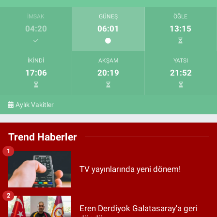
İMSAK
GÜNEŞ
ÖĞLE
04:20
06:01
13:15
İKINDI
AKŞAM
YATSI
17:06
20:19
21:52
Aylık Vakitler
Trend Haberler
1
TV yayınlarında yeni dönem!
2
Eren Derdiyok Galatasaray'a geri