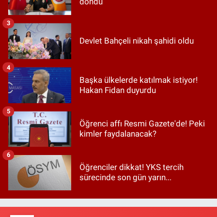
döndü
3
Devlet Bahçeli nikah şahidi oldu
4
Başka ülkelerde katılmak istiyor!
Hakan Fidan duyurdu
5
Öğrenci affı Resmi Gazete'de! Peki
kimler faydalanacak?
6
Öğrenciler dikkat! YKS tercih
sürecinde son gün yarın...