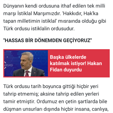
Dünyanın kendi ordusuna ithaf edilen tek milli
marşı İstiklal Marşımızdır. 'Hakkıdır, Hak'ka
tapan milletimin istiklal' mısraında olduğu gibi
Türk ordusu istiklalin ordusudur.
"HASSAS BİR DÖNEMDEN GEÇİYORUZ"
Başka ülkelerde
katılmak istiyor! Hakan
Fidan duyurdu
Türk ordusu tarih boyunca gittiği hiçbir yeri
tahrip etmemiş; aksine tahrip edilen yerleri
tamir etmiştir. Ordumuz en çetin şartlarda bile
düşman unsurları dışında hiçbir insana, canlıya,