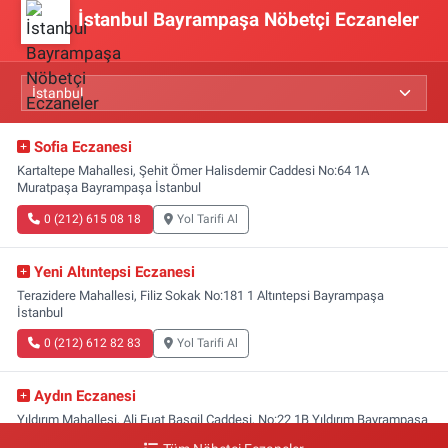
İstanbul Bayrampaşa Nöbetçi Eczaneler
Sofia Eczanesi
Kartaltepe Mahallesi, Şehit Ömer Halisdemir Caddesi No:64 1A
Muratpaşa Bayrampaşa İstanbul
0 (212) 615 08 18
Yol Tarifi Al
Yeni Altıntepsi Eczanesi
Terazidere Mahallesi, Filiz Sokak No:181 1 Altıntepsi Bayrampaşa
İstanbul
0 (212) 612 82 83
Yol Tarifi Al
Aydın Eczanesi
Yıldırım Mahallesi, Ali Fuat Başgil Caddesi, No:22 1B Yıldırım Bayrampaşa
İstanbul