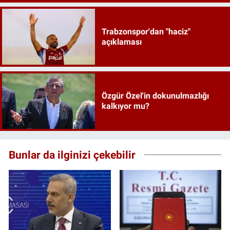
Trabzonspor'dan "haciz"
açıklaması
Özgür Özel'in dokunulmazlığı
kalkıyor mu?
Bunlar da ilginizi çekebilir