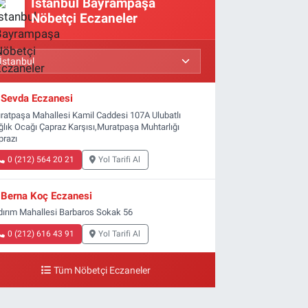
İstanbul Bayrampaşa
Nöbetçi Eczaneler
Sevda Eczanesi
ratpaşa Mahallesi Kamil Caddesi 107A Ulubatlı
ğlık Ocağı Çapraz Karşısı,Muratpaşa Muhtarlığı
prazı
0 (212) 564 20 21
Yol Tarifi Al
Berna Koç Eczanesi
ldırım Mahallesi Barbaros Sokak 56
0 (212) 616 43 91
Yol Tarifi Al
Tüm Nöbetçi Eczaneler