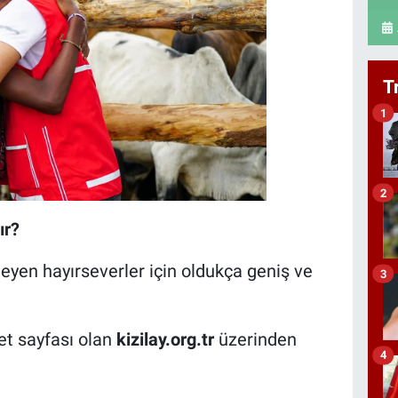
T
1
2
ır?
teyen hayırseverler için oldukça geniş ve
3
et sayfası olan
kizilay.org.tr
üzerinden
4