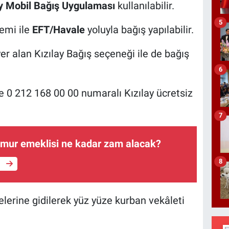
ay Mobil Bağış Uygulaması
kullanılabilir.
5
emi ile
EFT/Havale
yoluyla bağış yapılabilir.
r alan Kızılay Bağış seçeneği ile de bağış
6
se 0 212 168 00 00 numaralı Kızılay ücretsiz
7
mur emeklisi ne kadar zam alacak?
8
e
elerine gidilerek yüz yüze kurban vekâleti