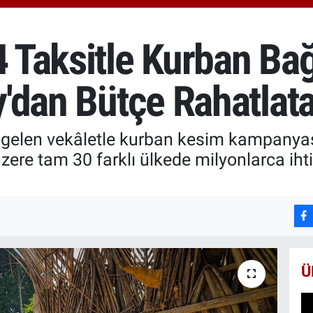
666
Bİ
13.
4 Taksitle Kurban Bağ
BI
64.
ay'dan Bütçe Rahatla
le gelen vekâletle kurban kesim kampany
zere tam 30 farklı ülkede milyonlarca ih
Ü