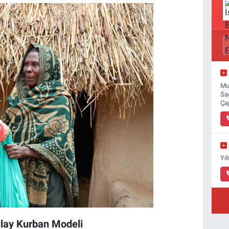
Mu
Sa
Ça
Yı
ılay Kurban Modeli