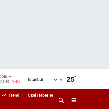
°
LAR
25
İstanbul
7436
%0.18
RO
2510
%0.32
Trend
Özel Haberler
ERLİN
4811
%0.38
AM ALTIN