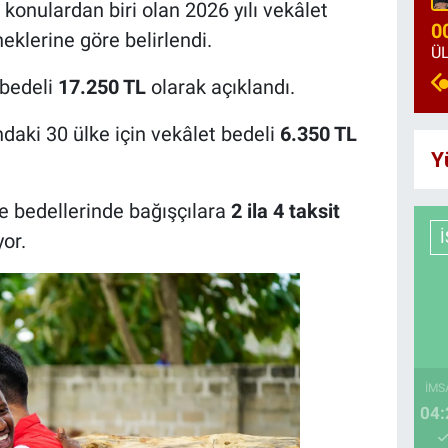
konulardan biri olan 2026 yılı vekâlet
0
eneklerine göre belirlendi.
 bedeli
17.250 TL
olarak açıklandı.
ndaki 30 ülke için vekâlet bedeli
6.350 TL
Y
se bedellerinde bağışçılara
2 ila 4 taksit
or.
İMS
04: