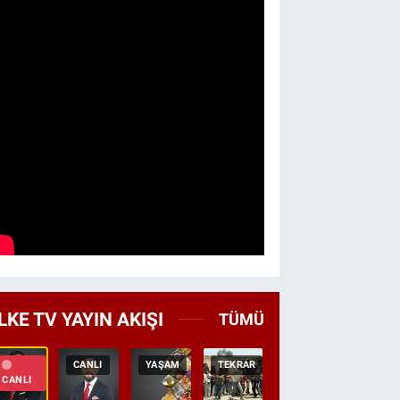
LKE TV YAYIN AKIŞI
TÜMÜ
CANLI
YAŞAM
TEKRAR
GEZI
BELGES
CANLI