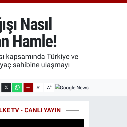
0.55
%0
ST100
779
%-14
ışı Nasıl
TCOIN
815,30
%-0.1
tan Hamle!
ası kapsamında Türkiye ve
tiyaç sahibine ulaşmayı
-
+
A
A
LKE TV - CANLI YAYIN