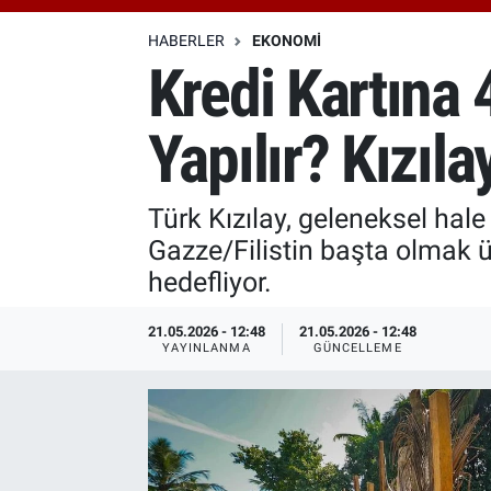
Özel Haberler
Dünya
Haber Arşivi
HABERLER
EKONOMI
Kredi Kartına 
Yazarlar
Medya
Yapılır? Kızıl
Özel Haberler
Kadın
Türk Kızılay, geleneksel ha
Gazze/Filistin başta olmak ü
Erişim Bilgileri
hedefliyor.
Sağlık
21.05.2026 - 12:48
21.05.2026 - 12:48
YAYINLANMA
GÜNCELLEME
Teknoloji
Ramazan