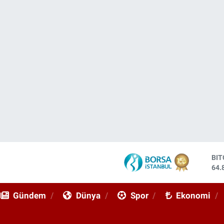
DO
47,
EU
55,
Gündem
Dünya
Spor
Ekonomi
ST
64,
GR