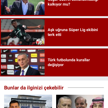
kalkıyor mu?
Aşk uğruna Süper Lig ekibini
terk etti
Türk futbolunda kurallar
değişiyor
Bunlar da ilginizi çekebilir