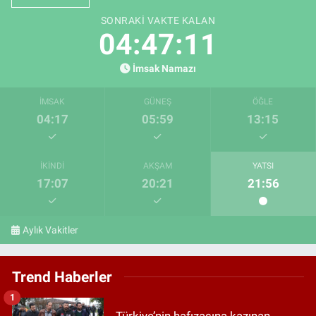
SONRAKI VAKTE KALAN
04:47:10
İmsak Namazı
İMSAK
GÜNEŞ
ÖĞLE
04:17
05:59
13:15
İKINDI
AKŞAM
YATSI
17:07
20:21
21:56
Aylık Vakitler
Trend Haberler
1
Türkiye’nin hafızasına kazınan