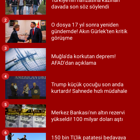
davada son söz söylendi
2
O dosya 17 yıl sonra yeniden
gündemde! Akın Gürlek'ten kritik
görüşme
3
Muğla'da korkutan deprem!
AFAD'dan açıklama
4
Trump küçük çocuğu son anda
kurtardı! Sahnede hızlı müdahale
5
Merkez Bankası'nın altın rezervi
yükseldi! 100 milyar doları aştı
6
150 bin TL'lik patatesi bedavaya