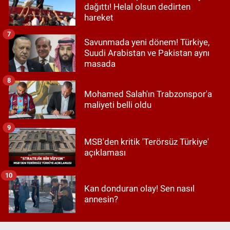
dağıttı! Helal olsun dedirten
hareket
7
Savunmada yeni dönem! Türkiye,
Suudi Arabistan ve Pakistan aynı
masada
8
Mohamed Salah'ın Trabzonspor'a
maliyeti belli oldu
9
MSB'den kritik 'Terörsüz Türkiye'
açıklaması
10
Kan donduran olay! Sen nasıl
annesin?