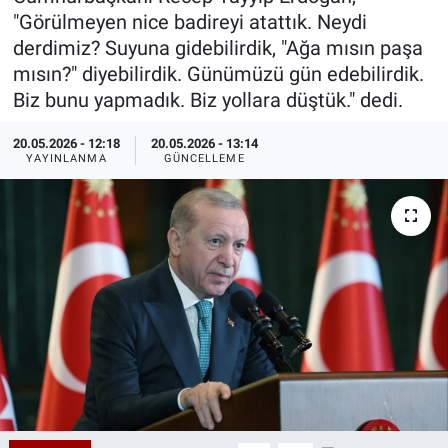
"Görülmeyen nice badireyi atattık. Neydi
Özel Haberler
Dünya
Haber Arşivi
derdimiz? Suyuna gidebilirdik, "Ağa mısın paşa
mısın?" diyebilirdik. Günümüzü gün edebilirdik.
Yazarlar
Medya
Biz bunu yapmadık. Biz yollara düştük." dedi.
Özel Haberler
20.05.2026 - 12:18
20.05.2026 - 13:14
YAYINLANMA
GÜNCELLEME
Kadın
Erişim Bilgileri
Sağlık
Teknoloji
Ramazan