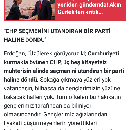
yeniden gündemde! Akın
Gürlek'ten kritik
görüşme
"CHP SEÇMENİNİ UTANDIRAN BİR PARTİ
HALİNE DÖNDÜ"
Erdoğan,
“Üzülerek görüyoruz ki;
Cumhuriyeti
kurmakla övünen CHP, üç beş kifayetsiz
muhterisin elinde seçmenini utandıran bir parti
haline döndü.
Sokağa çıkmaya yüzleri yok,
vatandaşın, bilhassa da gençlerimizin yüzüne
bakacak halleri yok. Tüm öfkeleri bu hakikatin
gençlerimiz tarafından da biliniyor
olmasındandır. Gençlerimiz ağızlarından
liyakati düşürmeyenlerin yönettikleri