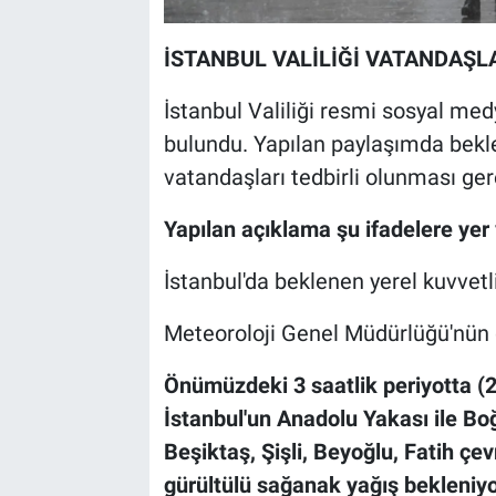
İSTANBUL VALİLİĞİ VATANDAŞL
İstanbul Valiliği resmi sosyal me
bulundu. Yapılan paylaşımda bekle
vatandaşları tedbirli olunması ge
Yapılan açıklama şu ifadelere yer v
İstanbul'da beklenen yerel kuvvetli
Meteoroloji Genel Müdürlüğü'nün 
Önümüzdeki 3 saatlik periyotta (
İstanbul'un Anadolu Yakası ile Bo
Beşiktaş, Şişli, Beyoğlu, Fatih çe
gürültülü sağanak yağış bekleniyo