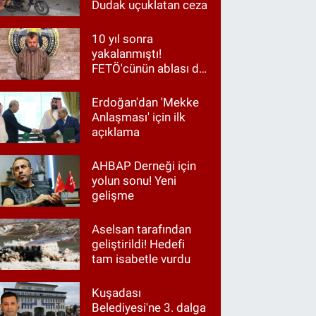
Dudak uçuklatan ceza
10 yıl sonra
yakalanmıştı!
FETÖ'cünün ablası da
gözaltında
Erdoğan'dan 'Mekke
Anlaşması' için ilk
açıklama
AHBAP Derneği için
yolun sonu! Yeni
gelişme
Aselsan tarafından
geliştirildi! Hedefi
tam isabetle vurdu
Kuşadası
Belediyesi'ne 3. dalga