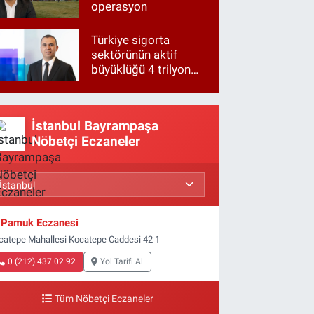
operasyon
Türkiye sigorta
sektörünün aktif
büyüklüğü 4 trilyon
TL'ye yaklaştı!
İstanbul Bayrampaşa
Nöbetçi Eczaneler
Pamuk Eczanesi
catepe Mahallesi Kocatepe Caddesi 42 1
0 (212) 437 02 92
Yol Tarifi Al
Tüm Nöbetçi Eczaneler