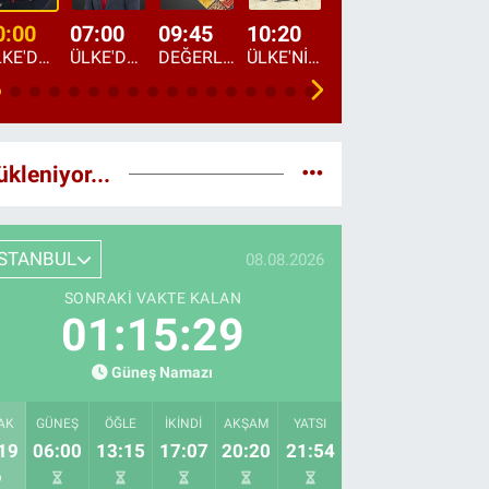
0:00
07:00
09:45
10:20
11:15
12:20
ÜLKE'DE BU GECE
ÜLKE'DE HAFTA SONU
DEĞERLERİN DAVETİ
ÜLKE'NİN ÇOCUKLARI
YOL HİKAYESİ
DÜNYANIN GÜNDE
ükleniyor...
İSTANBUL
08.08.2026
SONRAKI VAKTE KALAN
01:15:27
Güneş Namazı
AK
GÜNEŞ
ÖĞLE
İKINDI
AKŞAM
YATSI
19
06:00
13:15
17:07
20:20
21:54