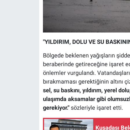
"YILDIRIM, DOLU VE SU BASKINI
Bölgede beklenen yağışların şiddeti
beraberinde getireceğine işaret e
önlemler vurgulandı. Vatandaşların
bırakmaması gerektiğinin altını çi
sel, su baskını, yıldırım, yerel dol
ulaşımda aksamalar gibi olumsuzlu
gerekiyor."
sözleriyle işaret etti.
Kuşadası Bel