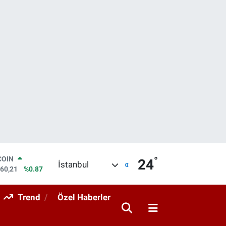
°
LAR
24
İstanbul
7436
%0.18
RO
2510
%0.32
Trend
Özel Haberler
RLİN
4811
%0.38
M ALTIN