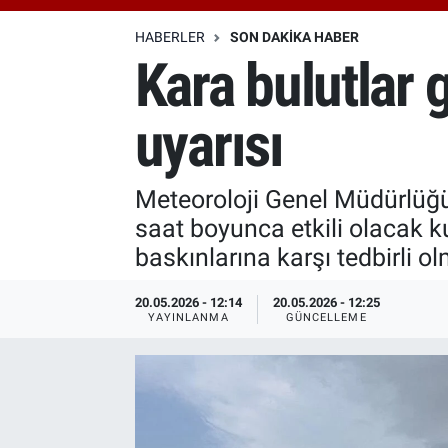
Özel Haberler
Dünya
Haber Arşivi
HABERLER
SON DAKIKA HABER
Kara bulutlar g
Yazarlar
Medya
uyarısı
Özel Haberler
Kadın
Meteoroloji Genel Müdürlüğü
saat boyunca etkili olacak k
Erişim Bilgileri
baskınlarına karşı tedbirli ol
Sağlık
20.05.2026 - 12:14
20.05.2026 - 12:25
YAYINLANMA
GÜNCELLEME
Teknoloji
Ramazan