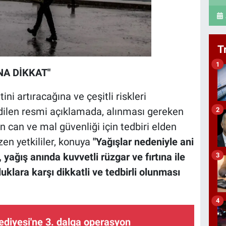
T
1
NA DİKKAT"
ni artıracağına ve çeşitli riskleri
dilen resmi açıklamada, alınması gereken
2
 can ve mal güvenliği için tedbiri elden
zen yetkililer, konuya
"Yağışlar nedeniyle ani
u, yağış anında kuvvetli rüzgar ve fırtına ile
3
klara karşı dikkatli ve tedbirli olunması
4
ediyesi'ne 3. dalga operasyon