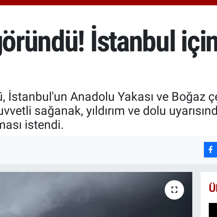
666
BİS
13.
öründü! İstanbul için
BIT
64.
, İstanbul'un Anadolu Yakası ve Boğaz çe
uvvetli sağanak, yıldırım ve dolu uyarısı
ması istendi.
Ü