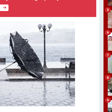
e
5
6
7
8
9