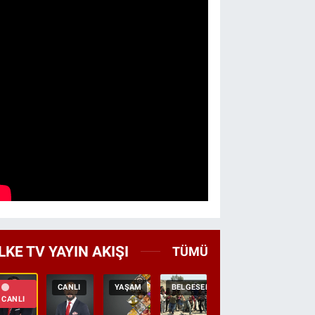
LKE TV YAYIN AKIŞI
TÜMÜ
CANLI
YAŞAM
BELGESEL
TEKRAR
HABER
CANLI