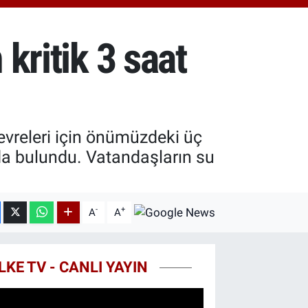
0.55
%0.03
T100
779
%-14
 kritik 3 saat
COIN
960,21
%0.87
vreleri için önümüzdeki üç
nda bulundu. Vatandaşların su
-
+
A
A
LKE TV - CANLI YAYIN