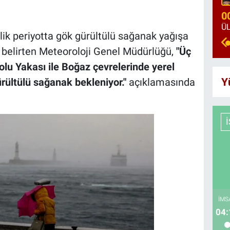
0
lik periyotta gök gürültülü sağanak yağışa
i belirten Meteoroloji Genel Müdürlüğü,
"Üç
olu Yakası ile Boğaz çevrelerinde yerel
Y
rültülü sağanak bekleniyor."
açıklamasında
İMS
04: