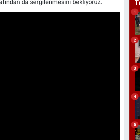
afından da sergilenmesini bekliyoruz.
T
1
2
3
4
5