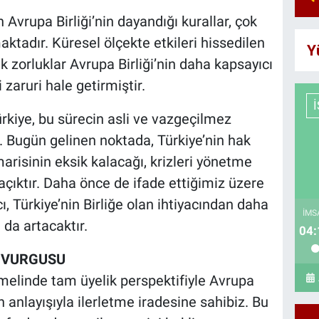
 Avrupa Birliği’nin dayandığı kurallar, çok
aktadır. Küresel ölçekte etkileri hissedilen
Y
k zorluklar Avrupa Birliği’nin daha kapsayıcı
i zaruri hale getirmiştir.
ürkiye, bu sürecin asli ve vazgeçilmez
Bugün gelinen noktada, Türkiye’nin hak
marisinin eksik kalacağı, krizleri yönetme
çıktır. Daha önce de ifade ettiğimiz üzere
cı, Türkiye’nin Birliğe olan ihtiyacından daha
İMS
 da artacaktır.
04:
" VURGUSU
emelinde tam üyelik perspektifiyle Avrupa
an anlayışıyla ilerletme iradesine sahibiz. Bu