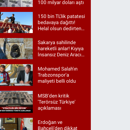
100 milyar doları aştı
150 bin TL'lik patatesi
bedavaya dağıttı!
Helal olsun dedirten
hareket
Sakarya sahilinde
hareketli anlar! Kıyıya
İnsansız Deniz Aracı
vurdu
Mohamed Salah'ın
Trabzonspor'a
maliyeti belli oldu
MSB'den kritik
'Terörsüz Türkiye'
açıklaması
Erdoğan ve
Bahçeli'den dikkat