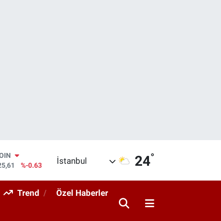
°
AR
24
İstanbul
143
%0.16
O
317
%-0.02
Trend
Özel Haberler
RLİN
463
%0.07
M ALTIN