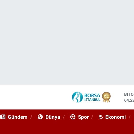
DOL
47,7
EUR
55,0
Gündem
Dünya
Spor
Ekonomi
STE
64,2
GRA