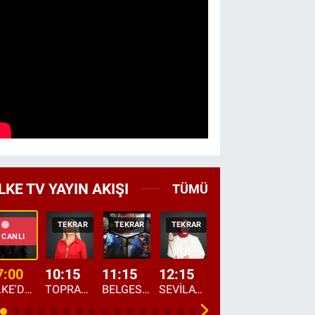
LKE TV YAYIN AKIŞI
TÜMÜ
TEKRAR
TEKRAR
TEKRAR
CANLI
HABER
CANLI
7:00
10:15
11:15
12:15
13:00
13:45
ÜLKE'DE BU SABAH
TOPRAKTAN SOFRAYA
BELGESEL: "ÜLKE'NİN ALIN TERİ"
SEVİLAY SUNGUR İLE ELİMİN BEREKETİ
ÖĞLE AJANSI
ÜLKE'DEN HABE