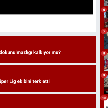
6
7
 dokunulmazlığı kalkıyor mu?
8
9
er Lig ekibini terk etti
10