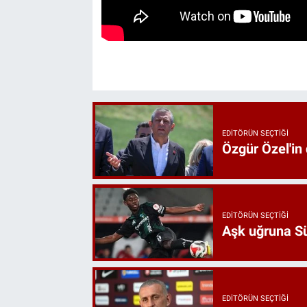
EDITÖRÜN SEÇTIĞI
Özgür Özel'in
EDITÖRÜN SEÇTIĞI
Aşk uğruna Süp
EDITÖRÜN SEÇTIĞI