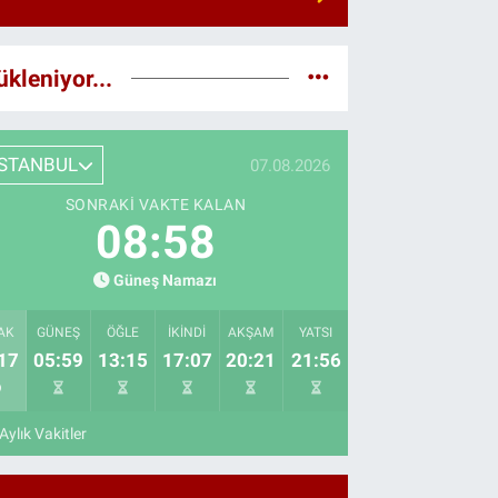
ükleniyor...
İSTANBUL
07.08.2026
SONRAKI VAKTE KALAN
08:57
Güneş Namazı
AK
GÜNEŞ
ÖĞLE
İKINDI
AKŞAM
YATSI
17
05:59
13:15
17:07
20:21
21:56
Aylık Vakitler