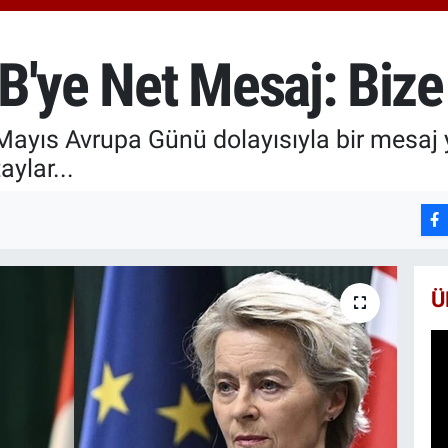
6510
BİS
13.7
'ye Net Mesaj: Bize 
BIT
64.2
yıs Avrupa Günü dolayısıyla bir mesaj y
ylar...
Ü