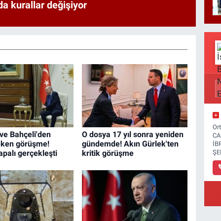
a kurallar değişiyor
Or
ve Bahçeli'den
O dosya 17 yıl sonra yeniden
CA
eken görüşme!
gündemde! Akın Gürlek'ten
İB
apalı gerçekleşti
kritik görüşme
ŞE