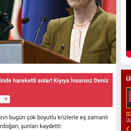
Ü
inde hareketli anlar! Kıyıya İnsansız Deniz
e
0
ların bugün çok boyutlu krizlerle eş zamanlı
rdoğan, şunları kaydetti: