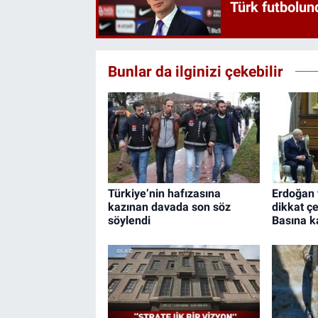
Türk futbolund
Bunlar da ilginizi çekebilir
Türkiye’nin hafızasına
Erdoğan 
kazınan davada son söz
dikkat ç
söylendi
Basına k