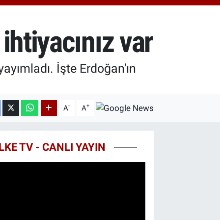
.40
%0.45
T100
99
%70
ihtiyacınız var
COIN
25,61
%-0.63
ayımladı. İşte Erdoğan'ın
-
+
A
A
LKE TV - CANLI YAYIN