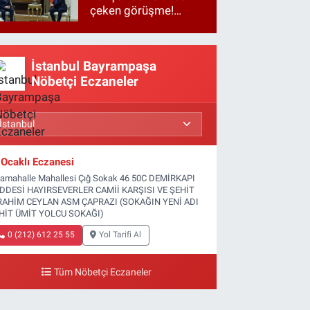
çeken görüşme!
Basına kapalı
gerçekleşti
İstanbul Bayrampaşa
Nöbetçi Eczaneler
Ocaklı Eczanesi
tamahalle Mahallesi Çığ Sokak 46 50C DEMİRKAPI
DDESİ HAYIRSEVERLER CAMİİ KARŞISI VE ŞEHİT
RAHİM CEYLAN ASM ÇAPRAZI (SOKAĞIN YENİ ADI
HİT ÜMİT YOLCU SOKAĞI)
0 (212) 612 25 55
Yol Tarifi Al
Tüm Nöbetçi Eczaneler