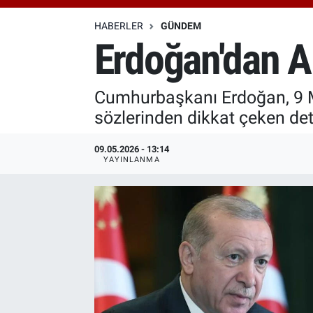
Özel Haberler
Dünya
Haber Arşivi
HABERLER
GÜNDEM
Erdoğan'dan AB
Yazarlar
Medya
Cumhurbaşkanı Erdoğan, 9 Ma
Özel Haberler
sözlerinden dikkat çeken deta
Kadın
09.05.2026 - 13:14
YAYINLANMA
Erişim Bilgileri
Sağlık
Teknoloji
Ramazan