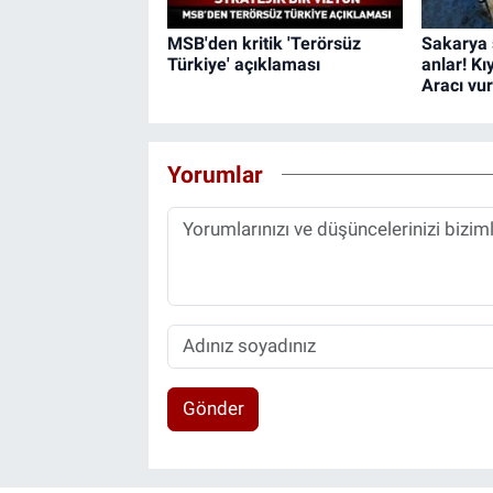
MSB'den kritik 'Terörsüz
Sakarya 
Türkiye' açıklaması
anlar! Kı
Aracı vu
Yorumlar
Gönder