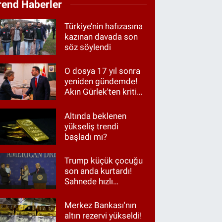
rend Haberler
Türkiye’nin hafızasına
kazınan davada son
söz söylendi
O dosya 17 yıl sonra
yeniden gündemde!
Akın Gürlek'ten kritik
görüşme
Altında beklenen
yükseliş trendi
başladı mı?
Trump küçük çocuğu
son anda kurtardı!
Sahnede hızlı
müdahale
Merkez Bankası'nın
altın rezervi yükseldi!