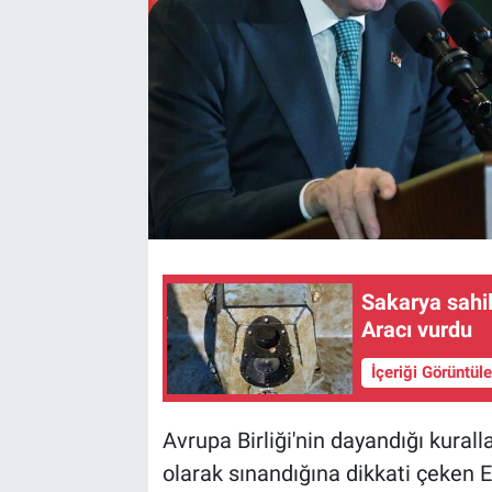
Sakarya sahil
Aracı vurdu
İçeriği Görüntül
Avrupa Birliği'nin dayandığı kural
olarak sınandığına dikkati çeken E