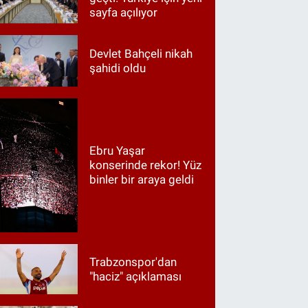
sayfa açılıyor
Devlet Bahçeli nikah
şahidi oldu
Ebru Yaşar
konserinde rekor! Yüz
binler bir araya geldi
Trabzonspor'dan
"haciz" açıklaması