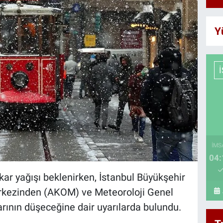
Y
İMS
04:
 kar yağışı beklenirken, İstanbul Büyükşehir
rkezinden (AKOM) ve Meteoroloji Genel
rının düşeceğine dair uyarılarda bulundu.