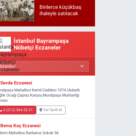
Binlerce küçükbaş
ihaleyle satılacak
İstanbul Bayrampaşa
Nöbetçi Eczaneler
Sevda Eczanesi
ratpaşa Mahallesi Kamil Caddesi 107A Ulubatlı
ğlık Ocağı Çapraz Karşısı,Muratpaşa Muhtarlığı
prazı
0 (212) 564 20 21
Yol Tarifi Al
Berna Koç Eczanesi
ldırım Mahallesi Barbaros Sokak 56