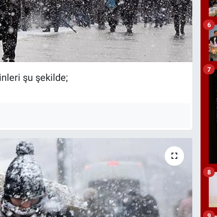
6
7
eri şu şekilde;
8
9