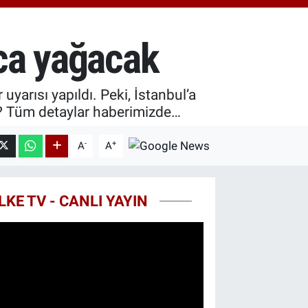
55
%0.03
00
9
%-14
nca yağacak
IN
,08
%-0.18
yarısı yapıldı. Peki, İstanbul’a
? Tüm detaylar haberimizde…
-
+
A
A
LKE TV - CANLI YAYIN