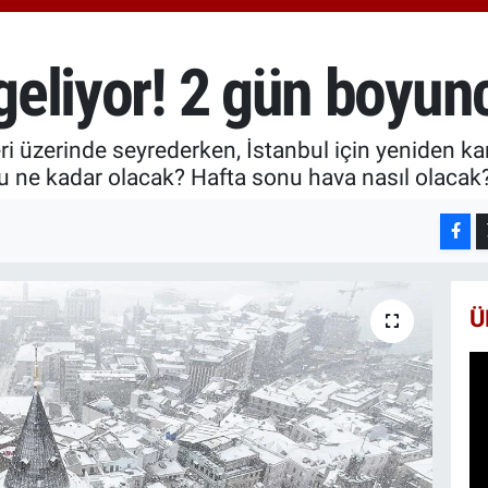
6660.
BİST1
13.77
 geliyor! 2 gün boyu
BITCO
64.944
 üzerinde seyrederken, İstanbul için yeniden kar u
 ne kadar olacak? Hafta sonu hava nasıl olacak
Ü