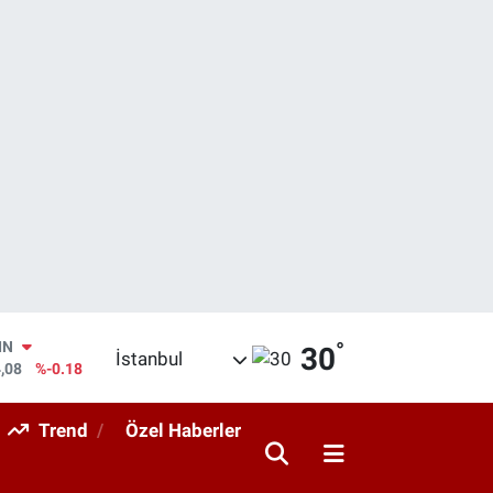
°
R
30
İstanbul
36
%0.18
10
%0.32
Trend
Özel Haberler
LİN
11
%0.38
ALTIN