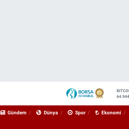
DOLA
47,74
EURO
55,25
Gündem
Dünya
Spor
Ekonomi
STER
64,48
GRAM 