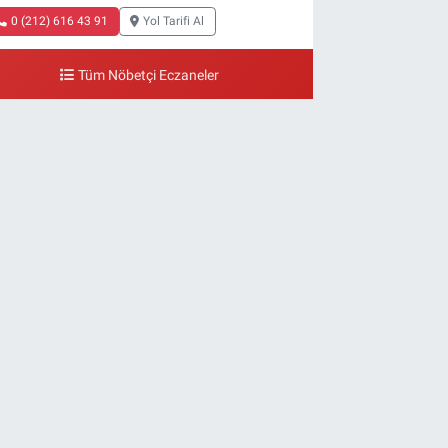
0 (212) 616 43 91
Yol Tarifi Al
Tüm Nöbetçi Eczaneler