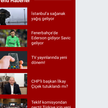
rend Haberler
İstanbul'a sağanak
yağış geliyor
Fenerbahçe'de
Ederson gidiyor Savic
geliyor
TV yayınlarında yeni
dönem!
CHP'li başkan İlkay
Çiçek tutuklandı mı?
Teklif komisyondan
geçti! Türkiye için yeni