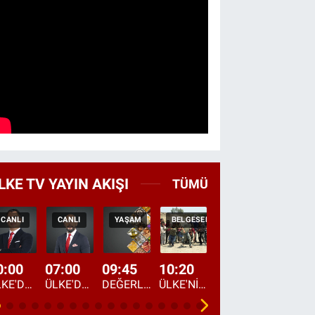
LKE TV YAYIN AKIŞI
TÜMÜ
CANLI
CANLI
YAŞAM
BELGESEL
TEKRAR
HABER
0:00
07:00
09:45
10:20
11:15
12:20
ÜLKE'DE BU GECE
ÜLKE'DE HAFTA SONU
DEĞERLERİN DAVETİ
ÜLKE'NİN ÇOCUKLARI
YOL HİKAYESİ
DÜNYANIN GÜNDE