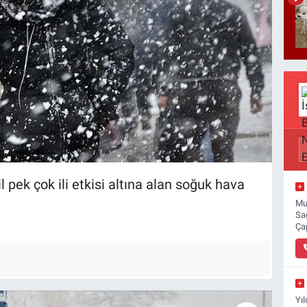
 pek çok ili etkisi altına alan soğuk hava
Mu
Sa
Ça
Yı