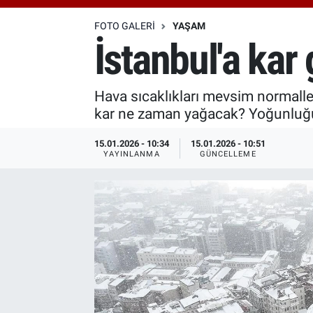
Özel Haberler
Dünya
Haber Arşivi
FOTO GALERI
YAŞAM
İstanbul'a kar
Yazarlar
Medya
Hava sıcaklıkları mevsim normalleri
Özel Haberler
kar ne zaman yağacak? Yoğunluğu
Kadın
15.01.2026 - 10:34
15.01.2026 - 10:51
YAYINLANMA
GÜNCELLEME
Erişim Bilgileri
Sağlık
Teknoloji
Ramazan