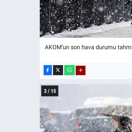
AKOM’un son hava durumu tahminl
3 / 15