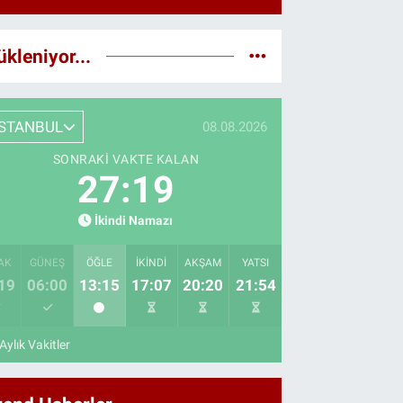
ükleniyor...
İSTANBUL
08.08.2026
SONRAKI VAKTE KALAN
27:18
İkindi Namazı
AK
GÜNEŞ
ÖĞLE
İKINDI
AKŞAM
YATSI
19
06:00
13:15
17:07
20:20
21:54
Aylık Vakitler