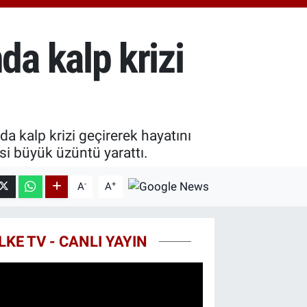
.40
%0.45
T100
99
%70
a kalp krizi
COIN
25,61
%-0.63
 kalp krizi geçirerek hayatını
i büyük üzüntü yarattı.
-
+
A
A
LKE TV - CANLI YAYIN