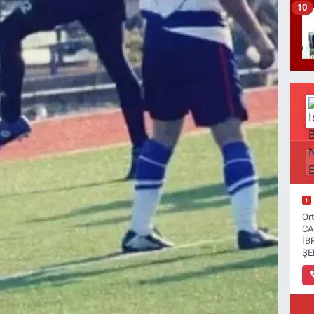
10
Or
CA
İB
ŞE