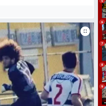
5
6
7
8
9