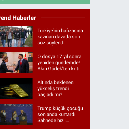
rend Haberler
Türkiye’nin hafızasına
kazınan davada son
söz söylendi
O dosya 17 yıl sonra
yeniden gündemde!
Akın Gürlek'ten kritik
görüşme
Altında beklenen
yükseliş trendi
başladı mı?
Trump küçük çocuğu
son anda kurtardı!
Sahnede hızlı
müdahale