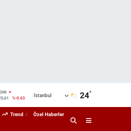
°
AR
24
İstanbul
143
%0.16
O
317
%-0.02
Trend
Özel Haberler
RLİN
463
%0.07
M ALTIN