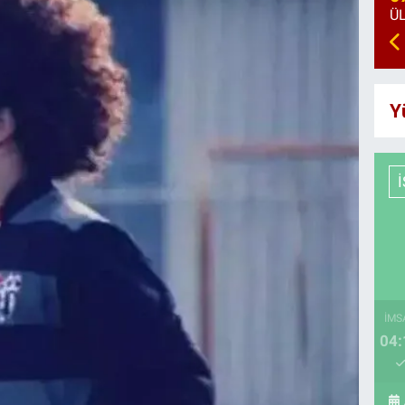
Y
İMS
04: