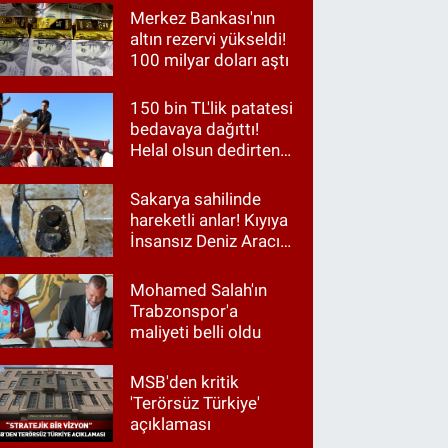
Merkez Bankası'nın
altın rezervi yükseldi!
100 milyar doları aştı
150 bin TL'lik patatesi
bedavaya dağıttı!
Helal olsun dedirten
hareket
Sakarya sahilinde
hareketli anlar! Kıyıya
İnsansız Deniz Aracı
vurdu
Mohamed Salah'ın
Trabzonspor'a
maliyeti belli oldu
MSB'den kritik
'Terörsüz Türkiye'
açıklaması