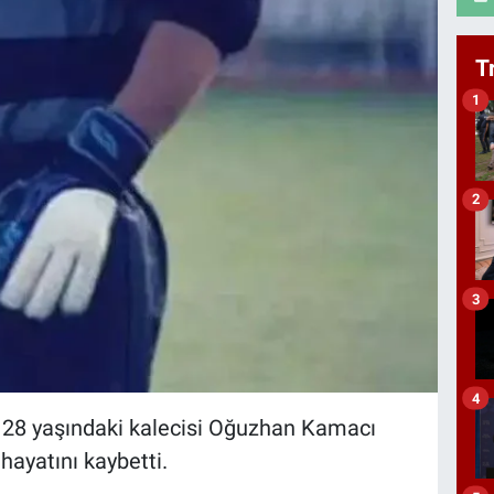
T
1
2
3
4
28 yaşındaki kalecisi Oğuzhan Kamacı
hayatını kaybetti.