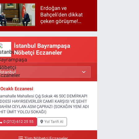
Erdoğan ve
Bahçeli'den dikkat
çeken görüşme!
Basına kapalı
gerçekleşti
İstanbul Bayrampaşa
Nöbetçi Eczaneler
Ocaklı Eczanesi
tamahalle Mahallesi Çığ Sokak 46 50C DEMİRKAPI
DDESİ HAYIRSEVERLER CAMİİ KARŞISI VE ŞEHİT
RAHİM CEYLAN ASM ÇAPRAZI (SOKAĞIN YENİ ADI
HİT ÜMİT YOLCU SOKAĞI)
0 (212) 612 25 55
Yol Tarifi Al
Tüm Nöbetçi Eczaneler