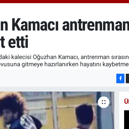
6510
BİS
13.7
n Kamacı antrenmand
BIT
64.2
 etti
ki kalecisi Oğuzhan Kamacı, antrenman sırasında
evusuna gitmeye hazırlanırken hayatını kaybetmes
Ü