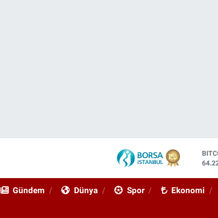
DOL
47,7
EUR
55,0
Gündem
Dünya
Spor
Ekonomi
STE
64,2
GRA