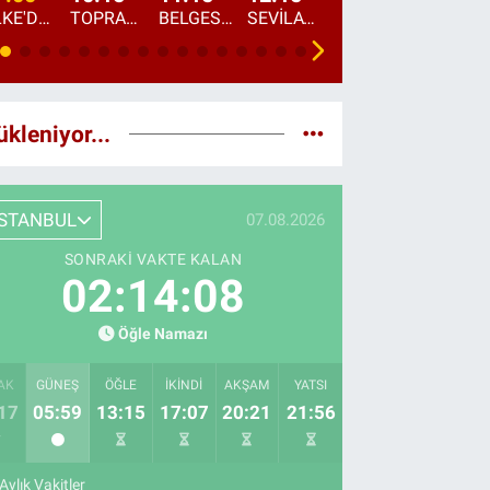
ÜLKE'DE BU SABAH
TOPRAKTAN SOFRAYA
BELGESEL: "ÜLKE'NİN ALIN TERİ"
SEVİLAY SUNGUR İLE ELİMİN BEREKETİ
ÖĞLE AJANSI
ÜLKE'DEN HABE
ükleniyor...
İSTANBUL
07.08.2026
SONRAKI VAKTE KALAN
02:14:06
Öğle Namazı
AK
GÜNEŞ
ÖĞLE
İKINDI
AKŞAM
YATSI
17
05:59
13:15
17:07
20:21
21:56
Aylık Vakitler