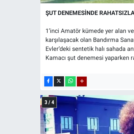
ŞUT DENEMESİNDE RAHATSIZL
1’inci Amatör kümede yer alan ve
karşılaşacak olan Bandırma Sanay
Evler’deki sentetik halı sahada a
Kamacı şut denemesi yaparken ra
3 / 4