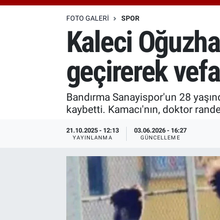
Özel Haberler
Dünya
Haber Arşivi
FOTO GALERI
SPOR
Kaleci Oğuzha
Yazarlar
Medya
geçirerek vefat
Özel Haberler
Kadın
Bandırma Sanayispor'un 28 yaşında
kaybetti. Kamacı'nın, doktor rand
Erişim Bilgileri
21.10.2025 - 12:13
03.06.2026 - 16:27
YAYINLANMA
GÜNCELLEME
Sağlık
Teknoloji
Ramazan