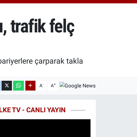
.40
%0.45
T100
99
%70
, trafik felç
COIN
25,61
%-0.63
riyerlere çarparak takla
-
+
A
A
LKE TV - CANLI YAYIN