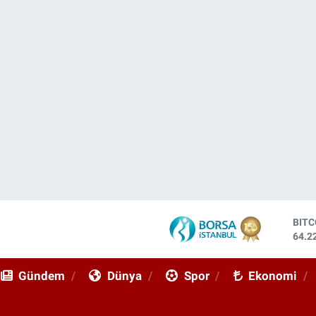
DOL
47,6
EUR
55,0
Gündem
Dünya
Spor
Ekonomi
STE
64,2
GRA