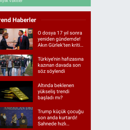
Aylık Vakitler
rend Haberler
O dosya 17 yıl sonra
yeniden gündemde!
Akın Gürlek'ten kritik
görüşme
Türkiye’nin hafızasına
kazınan davada son
söz söylendi
Altında beklenen
yükseliş trendi
başladı mı?
Trump küçük çocuğu
son anda kurtardı!
Sahnede hızlı
müdahale