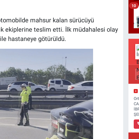
10
i, otomobilde mahsur kalan sürücüyü
 ekiplerine teslim etti. İlk müdahalesi olay
ile hastaneye götürüldü.
Or
CA
İB
ŞE