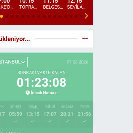
7:00
10:15
11:15
12:15
13:00
13:45
ÜLKE'DE BU SABAH
TOPRAKTAN SOFRAYA
BELGESEL: "ÜLKE'NİN ALIN TERİ"
SEVİLAY SUNGUR İLE ELİMİN BEREKETİ
ÖĞLE AJANSI
ÜLKE'DEN HABE
ükleniyor...
İSTANBUL
07.08.2026
SONRAKI VAKTE KALAN
01:23:06
İmsak Namazı
AK
GÜNEŞ
ÖĞLE
İKINDI
AKŞAM
YATSI
17
05:59
13:15
17:07
20:21
21:56