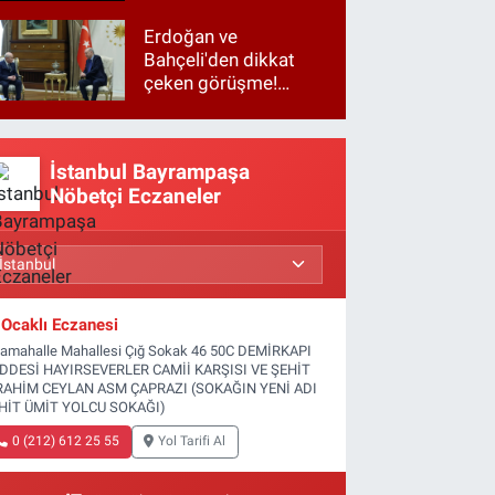
Erdoğan ve
Bahçeli'den dikkat
çeken görüşme!
Basına kapalı
gerçekleşti
İstanbul Bayrampaşa
Nöbetçi Eczaneler
Ocaklı Eczanesi
tamahalle Mahallesi Çığ Sokak 46 50C DEMİRKAPI
DDESİ HAYIRSEVERLER CAMİİ KARŞISI VE ŞEHİT
RAHİM CEYLAN ASM ÇAPRAZI (SOKAĞIN YENİ ADI
HİT ÜMİT YOLCU SOKAĞI)
0 (212) 612 25 55
Yol Tarifi Al