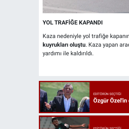
YOL TRAFİĞE KAPANDI
Kaza nedeniyle yol trafiğe kapanı
kuyrukları oluştu
. Kaza yapan araç
yardımı ile kaldırıldı.
EDITÖRÜN SEÇTIĞI
Özgür Özel'in
EDITÖRÜN SEÇTIĞI