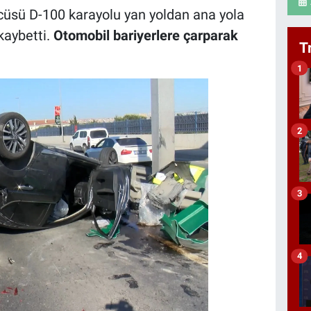
cüsü D-100 karayolu yan yoldan ana yola
kaybetti.
Otomobil bariyerlere çarparak
T
1
2
3
4