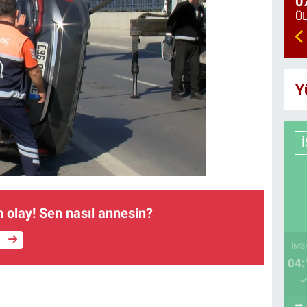
0
Y
 olay! Sen nasıl annesin?
e
İMS
04: