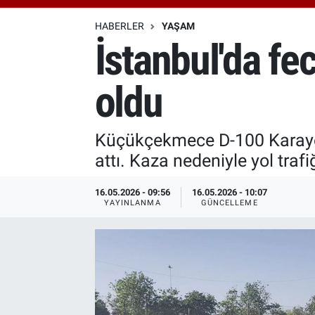
Özel Haberler
Dünya
Haber Arşivi
HABERLER
YAŞAM
İstanbul'da fec
Yazarlar
Medya
oldu
Özel Haberler
Kadın
Küçükçekmece D-100 Karayolu
attı. Kaza nedeniyle yol traf
Erişim Bilgileri
16.05.2026 - 09:56
16.05.2026 - 10:07
Sağlık
YAYINLANMA
GÜNCELLEME
Teknoloji
Ramazan