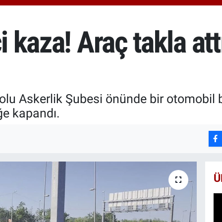
6510
BİS
13.7
i kaza! Araç takla attı
BIT
64.2
 Askerlik Şubesi önünde bir otomobil ba
iğe kapandı.
Ü