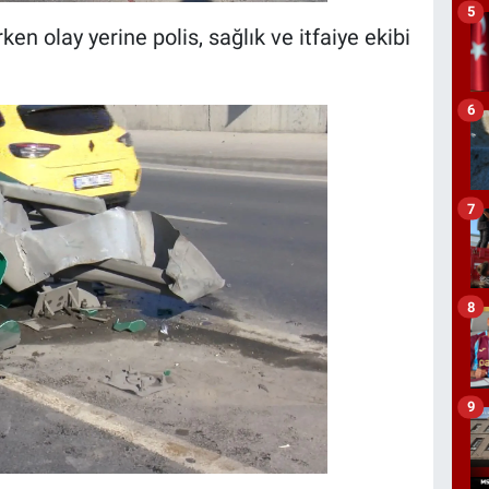
5
en olay yerine polis, sağlık ve itfaiye ekibi
6
7
8
9