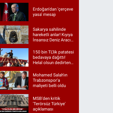
Erdoğan'dan 'çerçeve
yasa' mesajı
Sakarya sahilinde
hareketli anlar! Kıyıya
İnsansız Deniz Aracı
vurdu
150 bin TL'lik patatesi
bedavaya dağıttı!
Helal olsun dedirten
hareket
Mohamed Salah'ın
Trabzonspor'a
maliyeti belli oldu
MSB'den kritik
'Terörsüz Türkiye'
açıklaması