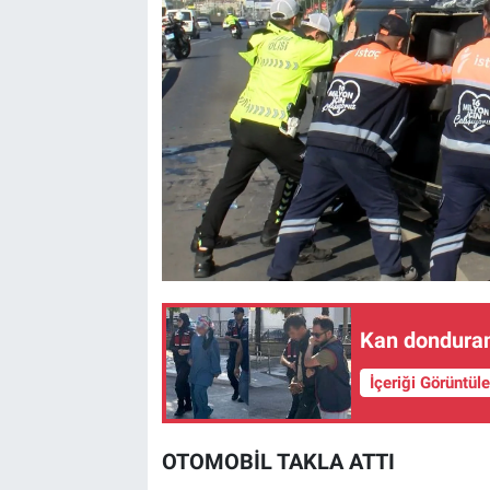
Kan donduran
İçeriği Görüntül
OTOMOBİL TAKLA ATTI