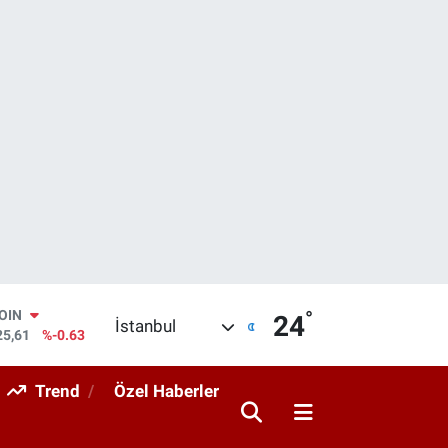
°
AR
24
İstanbul
704
%0
O
406
%-0.08
Trend
Özel Haberler
RLİN
143
%0
M ALTIN