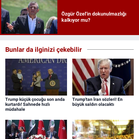
Özgür Özel'in dokunulmazlığı
kalkıyor mu?
Bunlar da ilginizi çekebilir
Trump küçük çocuğu son anda
Trump'tan İran sözleri! En
kurtardı! Sahnede hızlı
büyük saldırı olacaktı
müdahale