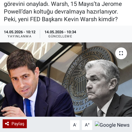
görevini onayladı. Warsh, 15 Mayıs’ta Jerome
Özel Haberler
Dünya
Haber Arşivi
Powell’dan koltuğu devralmaya hazırlanıyor.
Peki, yeni FED Başkanı Kevin Warsh kimdir?
Yazarlar
Medya
14.05.2026 - 10:12
14.05.2026 - 10:34
YAYINLANMA
GÜNCELLEME
Özel Haberler
Kadın
Erişim Bilgileri
Sağlık
Teknoloji
Ramazan
Paylaş
-
+
A
A