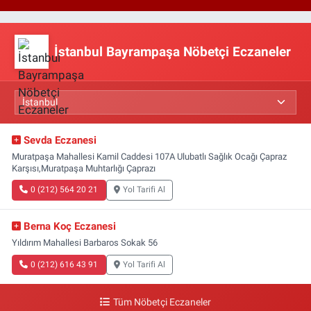
İstanbul Bayrampaşa Nöbetçi Eczaneler
Sevda Eczanesi
Muratpaşa Mahallesi Kamil Caddesi 107A Ulubatlı Sağlık Ocağı Çapraz
Karşısı,Muratpaşa Muhtarlığı Çaprazı
0 (212) 564 20 21
Yol Tarifi Al
Berna Koç Eczanesi
Yıldırım Mahallesi Barbaros Sokak 56
0 (212) 616 43 91
Yol Tarifi Al
Tüm Nöbetçi Eczaneler