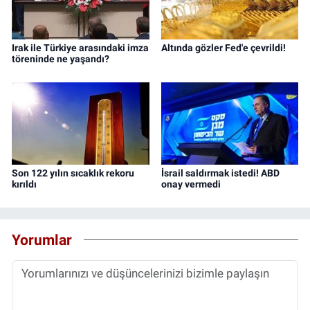
Irak ile Türkiye arasındaki imza
Altında gözler Fed'e çevrildi!
töreninde ne yaşandı?
Son 122 yılın sıcaklık rekoru
İsrail saldırmak istedi! ABD
kırıldı
onay vermedi
Yorumlar