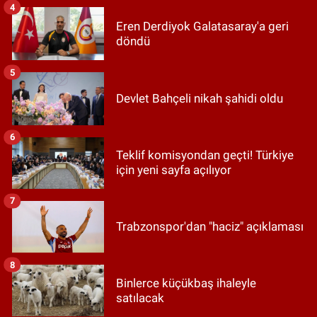
4
Eren Derdiyok Galatasaray'a geri
döndü
5
Devlet Bahçeli nikah şahidi oldu
6
Teklif komisyondan geçti! Türkiye
için yeni sayfa açılıyor
7
Trabzonspor'dan "haciz" açıklaması
8
Binlerce küçükbaş ihaleyle
satılacak