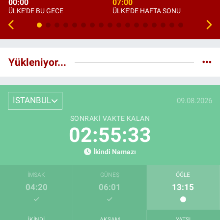
00:00
07:00
ÜLKE'DE BU GECE
ÜLKE'DE HAFTA SONU
Yükleniyor...
İSTANBUL
09.08.2026
SONRAKI VAKTE KALAN
02:55:32
İkindi Namazı
İMSAK
GÜNEŞ
ÖĞLE
04:20
06:01
13:15
İKINDI
AKŞAM
YATSI