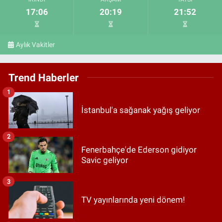
17:06
20:19
21:52
Aylık Vakitler
Trend Haberler
1
İstanbul'a sağanak yağış geliyor
2
Fenerbahçe'de Ederson gidiyor
Savic geliyor
3
TV yayınlarında yeni dönem!