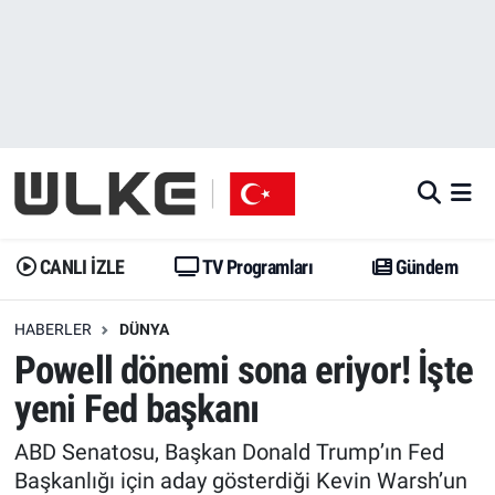
CANLI İZLE
CANLI YAYIN
Nöbetçi Eczaneler
TV Programları
TV Programları
Hava Durumu
Gündem
Gündem
İstanbul Namaz Vakitleri
Dünya
Trend
Trafik Durumu
CANLI İZLE
TV Programları
Gündem
Spor
Yaşam
Süper Lig Puan Durumu ve Fikstür
HABERLER
DÜNYA
Powell dönemi sona eriyor! İşte
Erişim Bilgileri
Erişim Bilgileri
Erişim Bilgileri
yeni Fed başkanı
Ekonomi
Spor
Tüm Manşetler
ABD Senatosu, Başkan Donald Trump’ın Fed
Trend
Ekonomi
Son Dakika Haberleri
Başkanlığı için aday gösterdiği Kevin Warsh’un