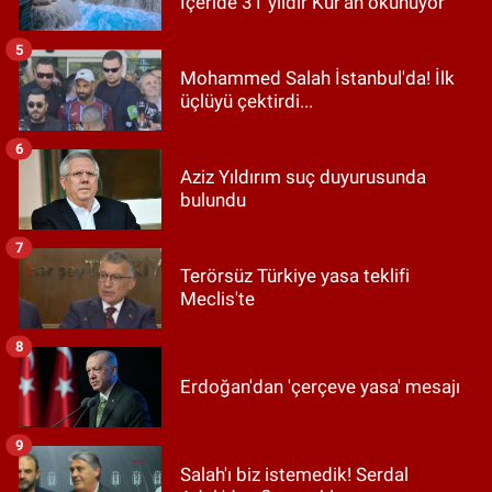
İçeride 31 yıldır Kur’an okunuyor
5
Mohammed Salah İstanbul'da! İlk
üçlüyü çektirdi...
6
Aziz Yıldırım suç duyurusunda
bulundu
7
Terörsüz Türkiye yasa teklifi
Meclis'te
8
Erdoğan'dan 'çerçeve yasa' mesajı
9
Salah'ı biz istemedik! Serdal