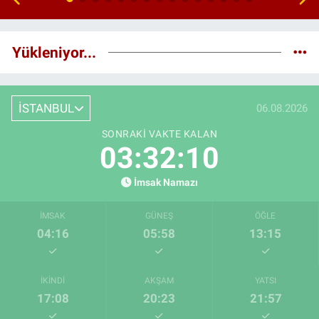
Yükleniyor...
İSTANBUL
06.08.2026
SONRAKI VAKTE KALAN
03:32:09
İmsak Namazı
İMSAK
GÜNEŞ
ÖĞLE
04:16
05:58
13:15
İKINDI
AKŞAM
YATSI
17:08
20:23
21:57