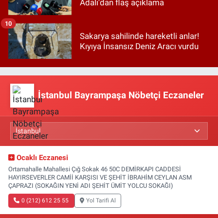
Adalı'dan flaş açıklama
10
Sakarya sahilinde hareketli anlar!
Kıyıya İnsansız Deniz Aracı vurdu
İstanbul Bayrampaşa Nöbetçi Eczaneler
Ocaklı Eczanesi
Ortamahalle Mahallesi Çığ Sokak 46 50C DEMİRKAPI CADDESİ
HAYIRSEVERLER CAMİİ KARŞISI VE ŞEHİT İBRAHİM CEYLAN ASM
ÇAPRAZI (SOKAĞIN YENİ ADI ŞEHİT ÜMİT YOLCU SOKAĞI)
0 (212) 612 25 55
Yol Tarifi Al