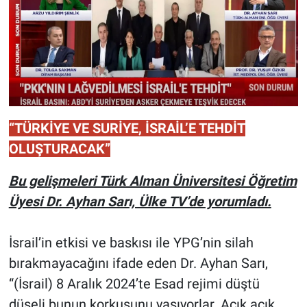
“TÜRKİYE VE SURİYE, İSRAİL’E TEHDİT
OLUŞTURACAK”
Bu gelişmeleri Türk Alman Üniversitesi Öğretim
Üyesi Dr. Ayhan Sarı, Ülke TV’de yorumladı.
İsrail’in etkisi ve baskısı ile YPG’nin silah
bırakmayacağını ifade eden Dr. Ayhan Sarı,
“(İsrail) 8 Aralık 2024’te Esad rejimi düştü
düşeli bunun korkusunu yaşıyorlar. Açık açık