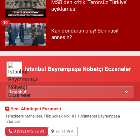
MSB'den kritik 'Terörsüz Türkiye'
açıklaması
10
Kan donduran olay! Sen nasıl
annesin?
İstanbul Bayrampaşa Nöbetçi Eczaneler
Yeni Altıntepsi Eczanesi
Terazidere Mahallesi, Filiz Sokak No:181 1 Altıntepsi Bayrampaşa
İstanbul
0 (212) 612 82 83
Yol Tarifi Al