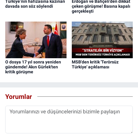
Türkiye’nin hafızasına kazınan
Erdoğan ve Bahçeli'den dikkat
davada son söz söylendi
çeken görüşme! Basına kapalı
gerçekleşti
O dosya 17 yıl sonra yeniden
MSB'den kritik 'Terörsüz
gündemde! Akın Gürlek'ten
Türkiye' açıklaması
kritik görüşme
Yorumlar