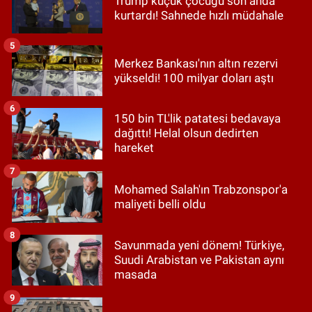
Trump küçük çocuğu son anda
kurtardı! Sahnede hızlı müdahale
5
Merkez Bankası'nın altın rezervi
yükseldi! 100 milyar doları aştı
6
150 bin TL'lik patatesi bedavaya
dağıttı! Helal olsun dedirten
hareket
7
Mohamed Salah'ın Trabzonspor'a
maliyeti belli oldu
8
Savunmada yeni dönem! Türkiye,
Suudi Arabistan ve Pakistan aynı
masada
9