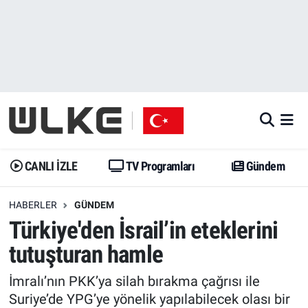
CANLI İZLE
CANLI YAYIN
Nöbetçi Eczaneler
TV Programları
TV Programları
Hava Durumu
Gündem
Gündem
İstanbul Namaz Vakitleri
Dünya
Trend
Trafik Durumu
CANLI İZLE
TV Programları
Gündem
Spor
Yaşam
Süper Lig Puan Durumu ve Fikstür
HABERLER
GÜNDEM
Türkiye'den İsrail’in eteklerini
Erişim Bilgileri
Erişim Bilgileri
Erişim Bilgileri
tutuşturan hamle
Ekonomi
Spor
Tüm Manşetler
İmralı’nın PKK’ya silah bırakma çağrısı ile
Trend
Ekonomi
Son Dakika Haberleri
Suriye’de YPG’ye yönelik yapılabilecek olası bir