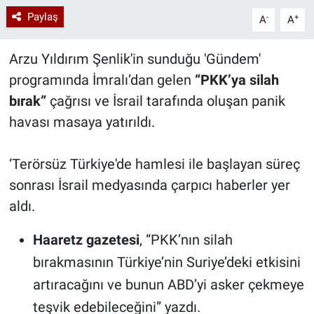
Paylaş
-
+
A
A
Arzu Yıldırım Şenlik'in sunduğu 'Gündem'
programında İmralı’dan gelen
“PKK’ya silah
bırak”
çağrısı ve İsrail tarafında oluşan panik
havası masaya yatırıldı.
‘Terörsüz Türkiye'de hamlesi ile başlayan süreç
sonrası İsrail medyasında çarpıcı haberler yer
aldı.
Haaretz gazetesi
, “PKK’nın silah
bırakmasının Türkiye’nin Suriye’deki etkisini
artıracağını ve bunun ABD’yi asker çekmeye
teşvik edebileceğini” yazdı.