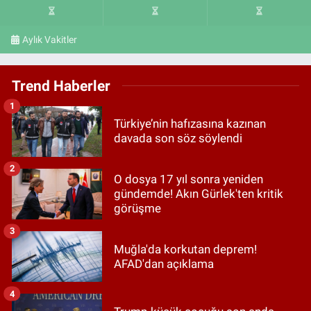
Aylık Vakitler
Trend Haberler
1
Türkiye’nin hafızasına kazınan
davada son söz söylendi
2
O dosya 17 yıl sonra yeniden
gündemde! Akın Gürlek'ten kritik
görüşme
3
Muğla'da korkutan deprem!
AFAD'dan açıklama
4