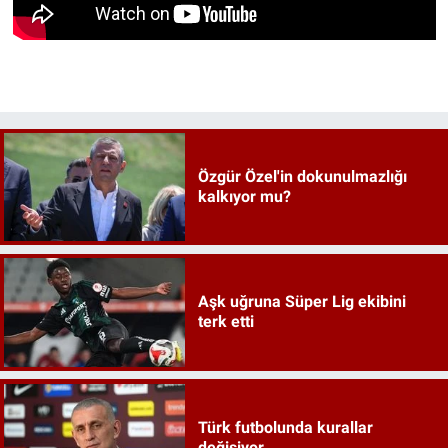
Özgür Özel'in dokunulmazlığı
kalkıyor mu?
Aşk uğruna Süper Lig ekibini
terk etti
Türk futbolunda kurallar
değişiyor