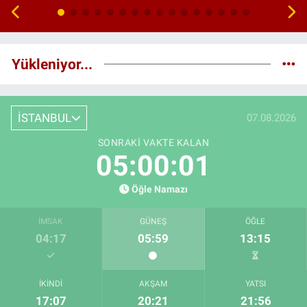
Yükleniyor...
İSTANBUL
07.08.2026
SONRAKI VAKTE KALAN
05:00:00
Öğle Namazı
İMSAK
GÜNEŞ
ÖĞLE
04:17
05:59
13:15
İKINDI
AKŞAM
YATSI
17:07
20:21
21:56