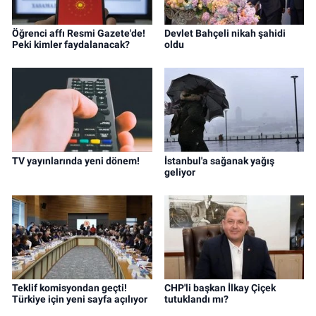
Öğrenci affı Resmi Gazete'de!
Devlet Bahçeli nikah şahidi
Peki kimler faydalanacak?
oldu
TV yayınlarında yeni dönem!
İstanbul'a sağanak yağış
geliyor
Teklif komisyondan geçti!
CHP'li başkan İlkay Çiçek
Türkiye için yeni sayfa açılıyor
tutuklandı mı?