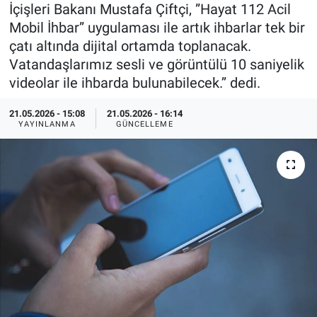
İçişleri Bakanı Mustafa Çiftçi, ”Hayat 112 Acil
Özel Haberler
Dünya
Haber Arşivi
Mobil İhbar” uygulaması ile artık ihbarlar tek bir
çatı altında dijital ortamda toplanacak.
Yazarlar
Medya
Vatandaşlarımız sesli ve görüntülü 10 saniyelik
videolar ile ihbarda bulunabilecek.’’ dedi.
Özel Haberler
21.05.2026 - 15:08
21.05.2026 - 16:14
YAYINLANMA
GÜNCELLEME
Kadın
Erişim Bilgileri
Sağlık
Teknoloji
Ramazan