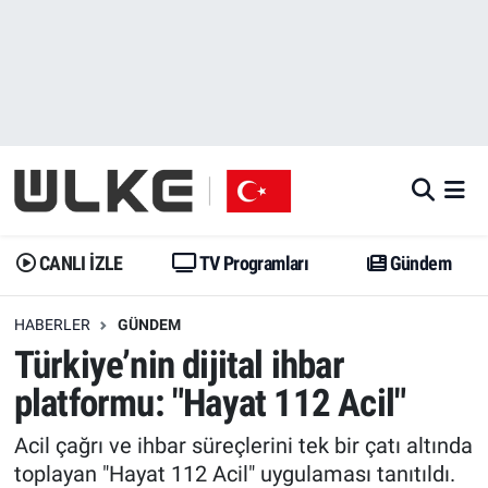
CANLI İZLE
CANLI YAYIN
Nöbetçi Eczaneler
TV Programları
TV Programları
Hava Durumu
Gündem
Gündem
İstanbul Namaz Vakitleri
Dünya
Trend
Trafik Durumu
CANLI İZLE
TV Programları
Gündem
Spor
Yaşam
Süper Lig Puan Durumu ve Fikstür
HABERLER
GÜNDEM
Türkiye’nin dijital ihbar
Erişim Bilgileri
Erişim Bilgileri
Erişim Bilgileri
platformu: "Hayat 112 Acil"
Ekonomi
Spor
Tüm Manşetler
Acil çağrı ve ihbar süreçlerini tek bir çatı altında
Trend
Ekonomi
Son Dakika Haberleri
toplayan "Hayat 112 Acil" uygulaması tanıtıldı.