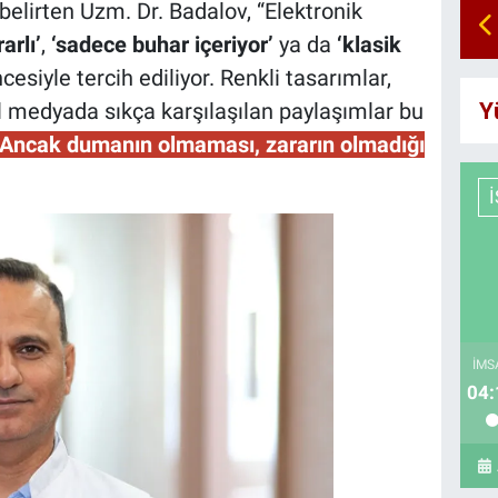
 belirten Uzm. Dr. Badalov, “Elektronik
arlı’
,
‘sadece buhar içeriyor’
ya da
‘klasik
esiyle tercih ediliyor. Renkli tasarımlar,
Y
l medyada sıkça karşılaşılan paylaşımlar bu
Ancak dumanın olmaması, zararın olmadığı
İMS
04: