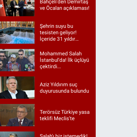
Bahçeli'den Demirtaş
ve Öcalan açıklaması!
Şehrin suyu bu
tesisten geliyor!
İçeride 31 yıldır
Kur’an okunuyor
Mohammed Salah
İstanbul'da! İlk üçlüyü
çektirdi...
Aziz Yıldırım suç
duyurusunda bulundu
Terörsüz Türkiye yasa
teklifi Meclis'te
Salah'ı biz istemedik!