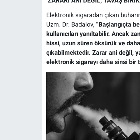
‘ZARARI ANİ DEĞİL, YAVAŞ BİRİK
Elektronik sigaradan çıkan buharın
Uzm. Dr. Badalov,
“Başlangıçta bel
kullanıcıları yanıltabilir. Ancak z
hissi, uzun süren öksürük ve daha
çıkabilmektedir. Zarar ani değil, y
elektronik sigarayı daha sinsi bir t