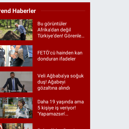
rend Haberler
Bu görüntüler
Afrika'dan değil
Türkiye'den! Görenler
hayrete düştü
FETÖ'cü hainden kan
donduran ifadeler
Veli Ağbaba'ya soğuk
duş! Ağabeyi
gözaltına alındı
Daha 19 yaşında ama
5 kişiye iş veriyor!
'Yapamazsın'
diyenlere en güzel
cevap