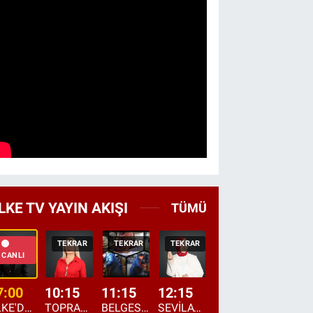
LKE TV YAYIN AKIŞI
TÜMÜ
TEKRAR
TEKRAR
TEKRAR
CANLI
HABER
CANLI
7:00
10:15
11:15
12:15
13:00
13:45
ÜLKE'DE BU SABAH
TOPRAKTAN SOFRAYA
BELGESEL: "ÜLKE'NİN ALIN TERİ"
SEVİLAY SUNGUR İLE ELİMİN BEREKETİ
ÖĞLE AJANSI
ÜLKE'DEN HABE