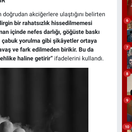
İR’
 doğrudan akciğerlere ulaştığını belirten
6
irgin bir rahatsızlık hissedilmemesi
aman içinde nefes darlığı, göğüste baskı
 çabuk yorulma gibi şikâyetler ortaya
7
avaş ve fark edilmeden birikir. Bu da
ehlike haline getirir”
ifadelerini kullandı.
8
9
10