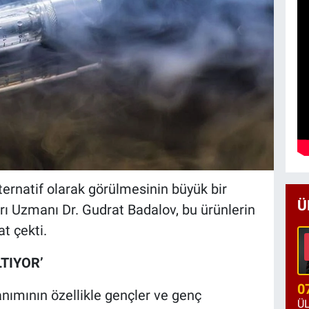
ternatif olarak görülmesinin büyük bir
Ü
rı Uzmanı Dr. Gudrat Badalov, bu ürünlerin
at çekti.
TIYOR’
0
anımının özellikle gençler ve genç