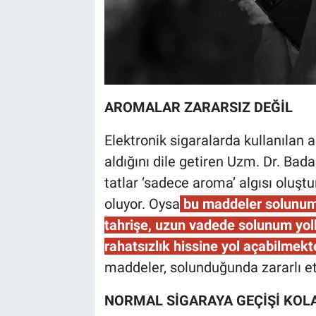
AROMALAR ZARARSIZ DEĞİL
Elektronik sigaralarda kullanılan 
aldığını dile getiren Uzm. Dr. Bada
tatlar ‘sadece aroma’ algısı olu
oluyor. Oysa
bu maddeler solunum 
tahrişe, uzun vadede solunum yoll
rahatsızlık hissine yol açabilmekte
maddeler, solunduğunda zararlı etk
NORMAL SİGARAYA GEÇİŞİ KOLA