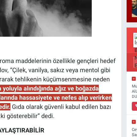
aroma maddelerinin özellikle gençleri hedef
lov, “Çilek, vanilya, sakız veya mentol gibi
şturarak tehlikenin küçümsenmesine neden
Mu
yoluyla alındığında ağız ve boğazda
Aİ
arında hassasiyete ve nefes alıp verirken
DU
dir.
Gıda olarak güvenli kabul edilen bazı
i gösterebilir” dedi.
YLAŞTIRABİLİR
Ce
Sa