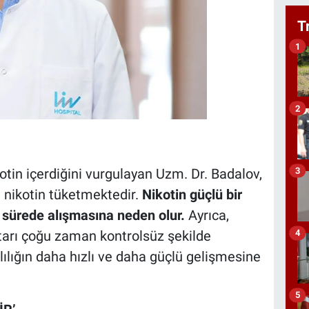
T
1
2
3
otin içerdiğini vurgulayan Uzm. Dr. Badalov,
n nikotin tüketmektedir.
Nikotin güçlü bir
a sürede alışmasına neden olur.
Ayrıca,
4
ktarı çoğu zaman kontrolsüz şekilde
ılığın daha hızlı ve daha güçlü gelişmesine
5