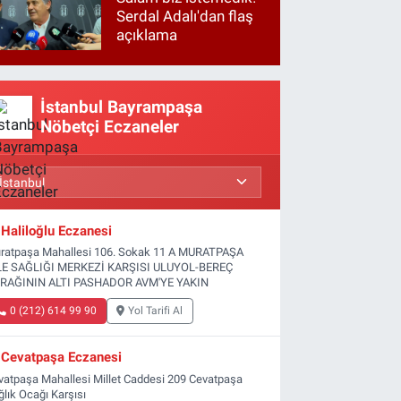
Serdal Adalı'dan flaş
açıklama
İstanbul Bayrampaşa
Nöbetçi Eczaneler
Haliloğlu Eczanesi
ratpaşa Mahallesi 106. Sokak 11 A MURATPAŞA
LE SAĞLIĞI MERKEZİ KARŞISI ULUYOL-BEREÇ
RAĞININ ALTI PASHADOR AVM'YE YAKIN
0 (212) 614 99 90
Yol Tarifi Al
Cevatpaşa Eczanesi
vatpaşa Mahallesi Millet Caddesi 209 Cevatpaşa
ğlık Ocağı Karşısı