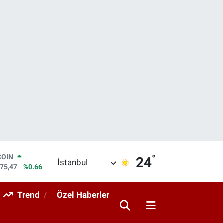
°
LAR
24
İstanbul
5971
%0.05
RO
1336
%0.18
Trend
Özel Haberler
RLİN
2534
%0.22
M ALTIN