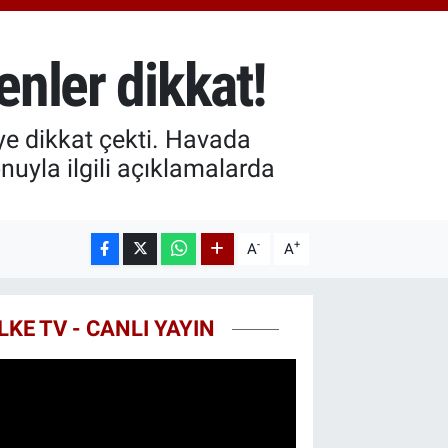
7.85
%0.54
T100
703
%0
enler dikkat!
COIN
475,47
%0.66
eye dikkat çekti. Havada
uyla ilgili açıklamalarda
-
+
A
A
LKE TV - CANLI YAYIN