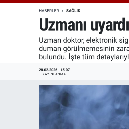
Özel Haberler
Dünya
Haber Arşivi
HABERLER
SAĞLIK
Uzmanı uyardı:
Yazarlar
Medya
Uzman doktor, elektronik sig
Özel Haberler
duman görülmemesinin zararlı
Kadın
bulundu. İşte tüm detaylarıy
Erişim Bilgileri
28.02.2026 - 15:07
YAYINLANMA
Sağlık
Teknoloji
Ramazan