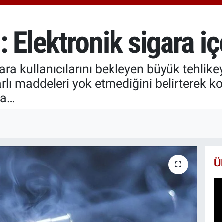
652
BİS
13.
 Elektronik sigara iç
BIT
64.
ara kullanıcılarını bekleyen büyük tehlik
 maddeleri yok etmediğini belirterek kon
la…
Ü