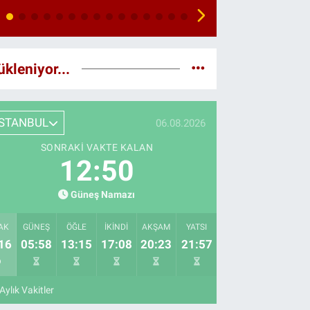
ükleniyor...
İSTANBUL
06.08.2026
SONRAKI VAKTE KALAN
12:49
Güneş Namazı
AK
GÜNEŞ
ÖĞLE
İKINDI
AKŞAM
YATSI
16
05:58
13:15
17:08
20:23
21:57
Aylık Vakitler