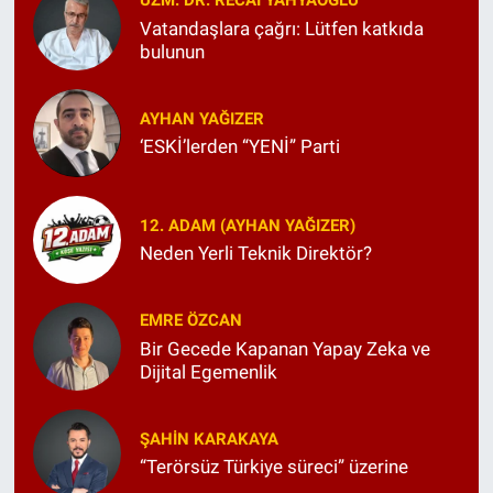
UZM. DR. RECAI YAHYAOĞLU
Vatandaşlara çağrı: Lütfen katkıda
bulunun
AYHAN YAĞIZER
‘ESKİ’lerden “YENİ” Parti
12. ADAM (AYHAN YAĞIZER)
Neden Yerli Teknik Direktör?
EMRE ÖZCAN
Bir Gecede Kapanan Yapay Zeka ve
Dijital Egemenlik
ŞAHIN KARAKAYA
“Terörsüz Türkiye süreci” üzerine