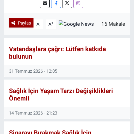
mezunudur. Yayınlanmış kitapları vardır.
Özel Haberler
Dünya
Haber Arşivi
Instagram ve X hesaplarının dışında
psikoloji, edebiyat, felsefe, sağlık ve gezi
Paylaş
-
+
16 Makale
A
A
videolarının paylaşıldığı bir YouTube
Yazarlar
Medya
sayfası yönetmektedir.
Özel Haberler
Vatandaşlara çağrı: Lütfen katkıda
bulunun
Kadın
31 Temmuz 2026 - 12:05
Erişim Bilgileri
Sağlık
Sağlık İçin Yaşam Tarzı Değişiklikleri
Önemli
Teknoloji
14 Temmuz 2026 - 21:23
Ramazan
Sigarayı Bırakmak Sağlık İçin