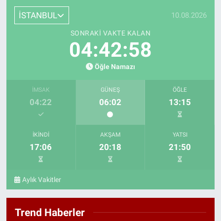
İSTANBUL
10.08.2026
SONRAKI VAKTE KALAN
04:42:57
Öğle Namazı
İMSAK
GÜNEŞ
ÖĞLE
04:22
06:02
13:15
İKINDI
AKŞAM
YATSI
17:06
20:18
21:50
Aylık Vakitler
Trend Haberler