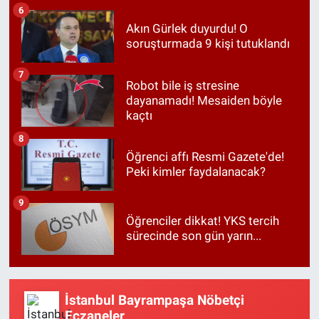
6
Akın Gürlek duyurdu! O
soruşturmada 9 kişi tutuklandı
7
Robot bile iş stresine
dayanamadı! Mesaiden böyle
kaçtı
8
Öğrenci affı Resmi Gazete'de!
Peki kimler faydalanacak?
9
Öğrenciler dikkat! YKS tercih
sürecinde son gün yarın...
İstanbul Bayrampaşa Nöbetçi
Eczaneler