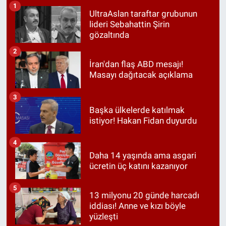
1
UltraAslan taraftar grubunun
lideri Sebahattin Şirin
gözaltında
2
İran'dan flaş ABD mesajı!
Masayı dağıtacak açıklama
3
Başka ülkelerde katılmak
istiyor! Hakan Fidan duyurdu
4
Daha 14 yaşında ama asgari
ücretin üç katını kazanıyor
5
13 milyonu 20 günde harcadı
iddiası! Anne ve kızı böyle
yüzleşti