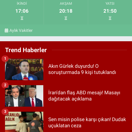
İKINDI
AKŞAM
YATSI
17:06
20:18
21:50
Aylık Vakitler
Trend Haberler
1
Akın Gürlek duyurdu! O
soruşturmada 9 kişi tutuklandı
2
İran'dan flaş ABD mesajı! Masayı
dağıtacak açıklama
3
Sen misin polise karşı çıkan! Dudak
uçuklatan ceza