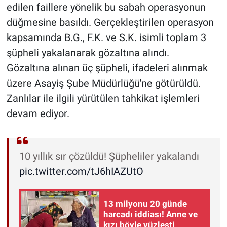
edilen faillere yönelik bu sabah operasyonun
düğmesine basıldı. Gerçekleştirilen operasyon
kapsamında B.G., F.K. ve S.K. isimli toplam 3
şüpheli yakalanarak gözaltına alındı.
Gözaltına alınan üç şüpheli, ifadeleri alınmak
üzere Asayiş Şube Müdürlüğü'ne götürüldü.
Zanlılar ile ilgili yürütülen tahkikat işlemleri
devam ediyor.
10 yıllık sır çözüldü! Şüpheliler yakalandı
pic.twitter.com/tJ6hIAZUtO
13 milyonu 20 günde
harcadı iddiası! Anne ve
kızı böyle yüzleşti