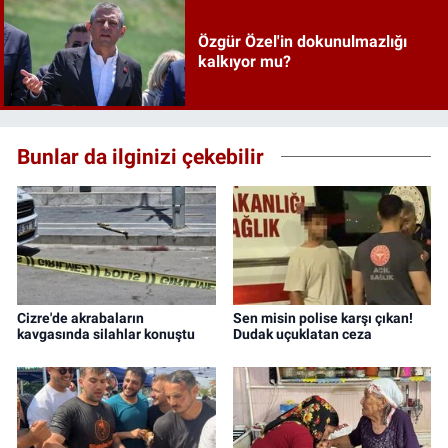
Özgür Özel'in dokunulmazlığı
kalkıyor mu?
Bunlar da ilginizi çekebilir
Cizre'de akrabaların
Sen misin polise karşı çıkan!
kavgasında silahlar konuştu
Dudak uçuklatan ceza