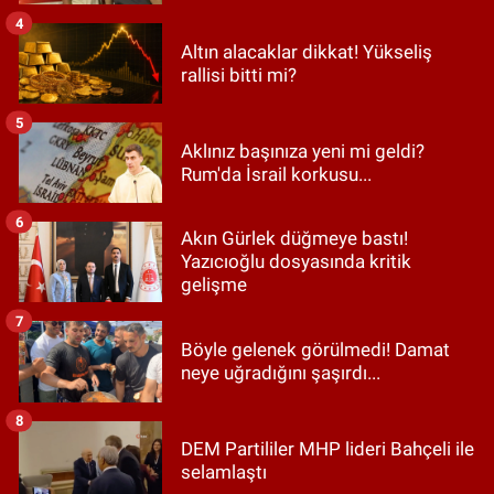
4
Altın alacaklar dikkat! Yükseliş
rallisi bitti mi?
5
Aklınız başınıza yeni mi geldi?
Rum'da İsrail korkusu...
6
Akın Gürlek düğmeye bastı!
Yazıcıoğlu dosyasında kritik
gelişme
7
Böyle gelenek görülmedi! Damat
neye uğradığını şaşırdı...
8
DEM Partililer MHP lideri Bahçeli ile
selamlaştı