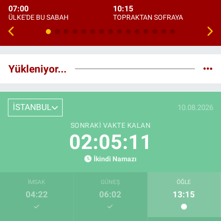
07:00
10:15
ÜLKE'DE BU SABAH
TOPRAKTAN SOFRAYA
Yükleniyor...
İSTANBUL
10.08.2026
SONRAKI VAKTE KALAN
02:05:10
İkindi Namazı
İMSAK
GÜNEŞ
ÖĞLE
04:22
06:02
13:15