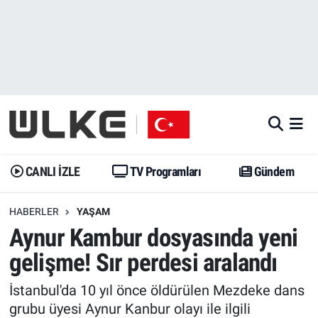
CANLI İZLE
CANLI YAYIN
Nöbetçi Eczaneler
TV Programları
TV Programları
Hava Durumu
Gündem
Gündem
İstanbul Namaz Vakitleri
Dünya
Trend
Trafik Durumu
CANLI İZLE
TV Programları
Gündem
Spor
Yaşam
Süper Lig Puan Durumu ve Fikstür
HABERLER
YAŞAM
Aynur Kambur dosyasında yeni
Erişim Bilgileri
Erişim Bilgileri
Erişim Bilgileri
gelişme! Sır perdesi aralandı
Ekonomi
Spor
Tüm Manşetler
İstanbul'da 10 yıl önce öldürülen Mezdeke dans
Trend
Ekonomi
Son Dakika Haberleri
grubu üyesi Aynur Kanbur olayı ile ilgili