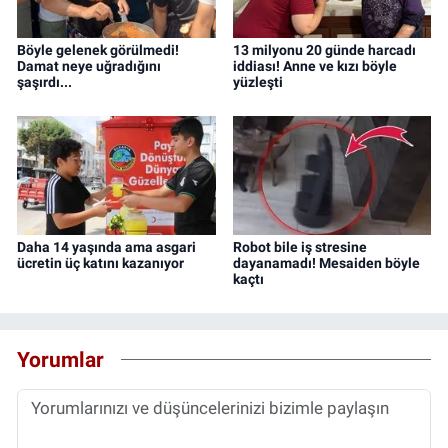
Böyle gelenek görülmedi!
13 milyonu 20 günde harcadı
Damat neye uğradığını
iddiası! Anne ve kızı böyle
şaşırdı...
yüzleşti
Daha 14 yaşında ama asgari
Robot bile iş stresine
ücretin üç katını kazanıyor
dayanamadı! Mesaiden böyle
kaçtı
Yorumlar