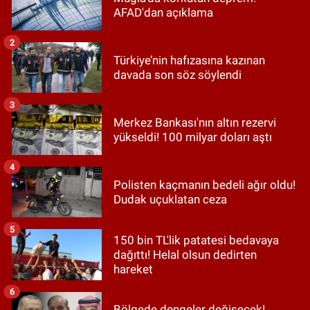
AFAD'dan açıklama
2
Türkiye’nin hafızasına kazınan
davada son söz söylendi
3
Merkez Bankası'nın altın rezervi
yükseldi! 100 milyar doları aştı
4
Polisten kaçmanın bedeli ağır oldu!
Dudak uçuklatan ceza
5
150 bin TL'lik patatesi bedavaya
dağıttı! Helal olsun dedirten
hareket
6
Bölgede dengeler değişecek!