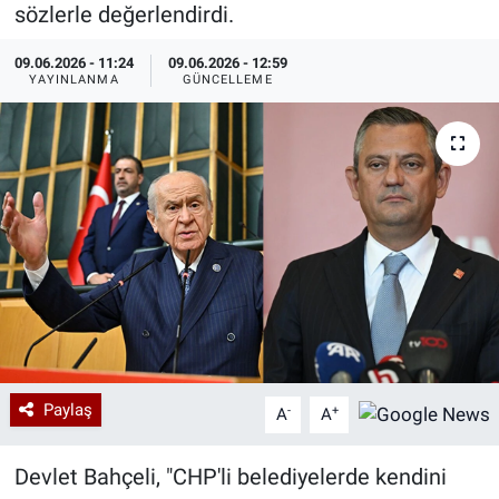
sözlerle değerlendirdi.
Özel Haberler
Dünya
Haber Arşivi
09.06.2026 - 11:24
09.06.2026 - 12:59
YAYINLANMA
GÜNCELLEME
Yazarlar
Medya
Özel Haberler
Kadın
Erişim Bilgileri
Sağlık
Teknoloji
Paylaş
-
+
A
A
Ramazan
Devlet Bahçeli, "CHP'li belediyelerde kendini