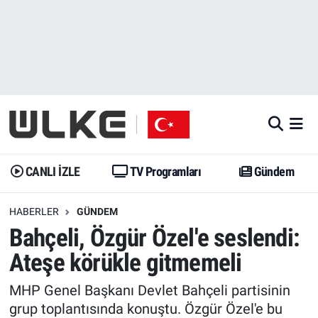
CANLI İZLE
CANLI YAYIN
Nöbetçi Eczaneler
TV Programları
TV Programları
Hava Durumu
Gündem
Gündem
İstanbul Namaz Vakitleri
Dünya
Trend
Trafik Durumu
CANLI İZLE
TV Programları
Gündem
Spor
Yaşam
Süper Lig Puan Durumu ve Fikstür
HABERLER
GÜNDEM
Bahçeli, Özgür Özel'e seslendi:
Erişim Bilgileri
Erişim Bilgileri
Erişim Bilgileri
Ateşe körükle gitmemeli
Ekonomi
Spor
Tüm Manşetler
MHP Genel Başkanı Devlet Bahçeli partisinin
Trend
Ekonomi
Son Dakika Haberleri
grup toplantısında konuştu. Özgür Özel'e bu