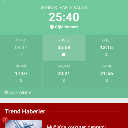
SONRAKI VAKTE KALAN
25:39
Öğle Namazı
İMSAK
GÜNEŞ
ÖĞLE
04:17
05:59
13:15
İKINDI
AKŞAM
YATSI
17:07
20:21
21:56
Aylık Vakitler
Trend Haberler
1
Muğla'da korkutan deprem!