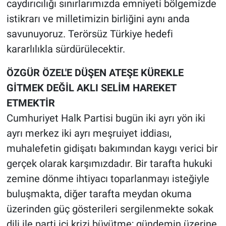
caydırıcılığı sınırlarımızda emniyeti bölgemizde
istikrarı ve milletimizin birliğini aynı anda
savunuyoruz. Terörsüz Türkiye hedefi
kararlılıkla sürdürülecektir.
ÖZGÜR ÖZEL'E DÜŞEN ATEŞE KÜREKLE
GİTMEK DEĞİL AKLI SELİM HAREKET
ETMEKTİR
Cumhuriyet Halk Partisi bugün iki ayrı yön iki
ayrı merkez iki ayrı meşruiyet iddiası,
muhalefetin gidişatı bakımından kaygı verici bir
gerçek olarak karşımızdadır. Bir tarafta hukuki
zemine dönme ihtiyacı toparlanmayı isteğiyle
buluşmakta, diğer tarafta meydan okuma
üzerinden güç gösterileri sergilenmekte sokak
dili ile parti içi krizi büyütme; gündemin üzerine