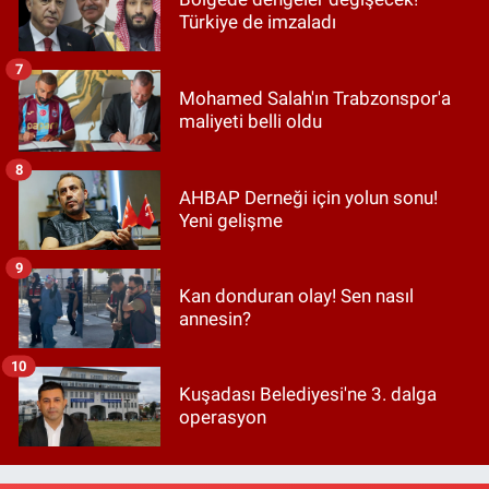
Türkiye de imzaladı
7
Mohamed Salah'ın Trabzonspor'a
maliyeti belli oldu
8
AHBAP Derneği için yolun sonu!
Yeni gelişme
9
Kan donduran olay! Sen nasıl
annesin?
10
Kuşadası Belediyesi'ne 3. dalga
operasyon