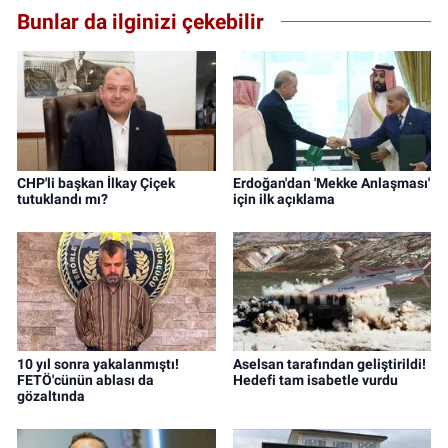
Bunlar da ilginizi çekebilir
CHP'li başkan İlkay Çiçek
Erdoğan'dan 'Mekke Anlaşması'
tutuklandı mı?
için ilk açıklama
10 yıl sonra yakalanmıştı!
Aselsan tarafından geliştirildi!
FETÖ'cünün ablası da
Hedefi tam isabetle vurdu
gözaltında