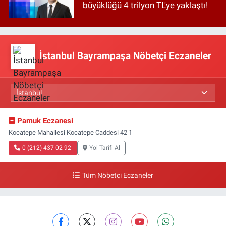
büyüklüğü 4 trilyon TL'ye yaklaştı!
İstanbul Bayrampaşa Nöbetçi Eczaneler
Pamuk Eczanesi
Kocatepe Mahallesi Kocatepe Caddesi 42 1
0 (212) 437 02 92
Yol Tarifi Al
Tüm Nöbetçi Eczaneler