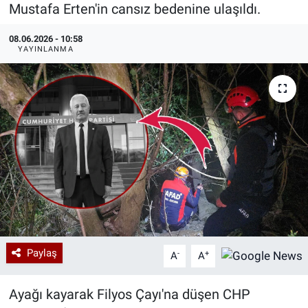
Mustafa Erten'in cansız bedenine ulaşıldı.
Özel Haberler
Dünya
Haber Arşivi
08.06.2026 - 10:58
YAYINLANMA
Yazarlar
Medya
Özel Haberler
Kadın
Erişim Bilgileri
Sağlık
Teknoloji
Paylaş
-
+
A
A
Ramazan
Ayağı kayarak Filyos Çayı'na düşen CHP