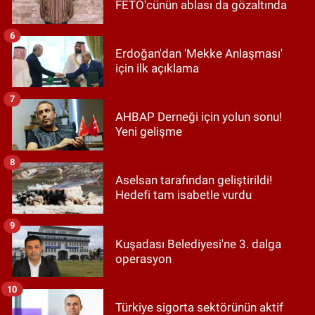
FETÖ'cünün ablası da gözaltında
6
Erdoğan'dan 'Mekke Anlaşması'
için ilk açıklama
7
AHBAP Derneği için yolun sonu!
Yeni gelişme
8
Aselsan tarafından geliştirildi!
Hedefi tam isabetle vurdu
9
Kuşadası Belediyesi'ne 3. dalga
operasyon
10
Türkiye sigorta sektörünün aktif