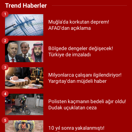
Trend Haberler
1
Muğla'da korkutan deprem!
AFAD'dan açıklama
2
Bölgede dengeler değişecek!
Türkiye de imzaladı
3
Milyonlarca çalışanı ilgilendiriyor!
Yargıtay'dan müjdeli haber
4
Polisten kaçmanın bedeli ağır oldu!
Dudak uçuklatan ceza
5
10 yıl sonra yakalanmıştı!