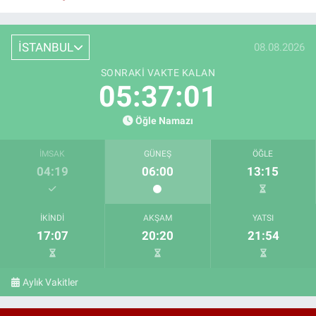
İSTANBUL
08.08.2026
SONRAKI VAKTE KALAN
05:37:00
Öğle Namazı
İMSAK
GÜNEŞ
ÖĞLE
04:19
06:00
13:15
İKINDI
AKŞAM
YATSI
17:07
20:20
21:54
Aylık Vakitler