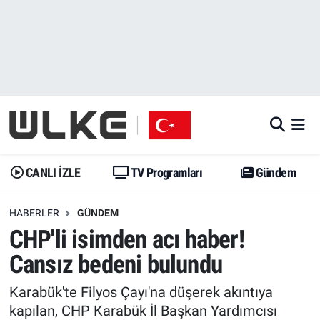
CANLI İZLE
CANLI YAYIN
Nöbetçi Eczaneler
TV Programları
TV Programları
Hava Durumu
Gündem
Gündem
İstanbul Namaz Vakitleri
Dünya
Trend
Trafik Durumu
CANLI İZLE
TV Programları
Gündem
Spor
Yaşam
Süper Lig Puan Durumu ve Fikstür
HABERLER
GÜNDEM
CHP'li isimden acı haber!
Erişim Bilgileri
Erişim Bilgileri
Erişim Bilgileri
Cansız bedeni bulundu
Ekonomi
Spor
Tüm Manşetler
Karabük'te Filyos Çayı'na düşerek akıntıya
Trend
Ekonomi
Son Dakika Haberleri
kapılan, CHP Karabük İl Başkan Yardımcısı