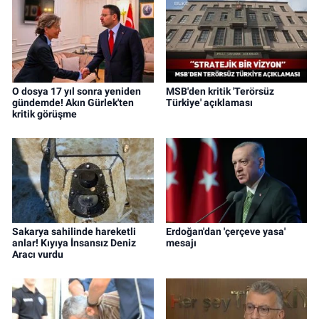
O dosya 17 yıl sonra yeniden
MSB'den kritik 'Terörsüz
gündemde! Akın Gürlek'ten
Türkiye' açıklaması
kritik görüşme
Sakarya sahilinde hareketli
Erdoğan'dan 'çerçeve yasa'
anlar! Kıyıya İnsansız Deniz
mesajı
Aracı vurdu