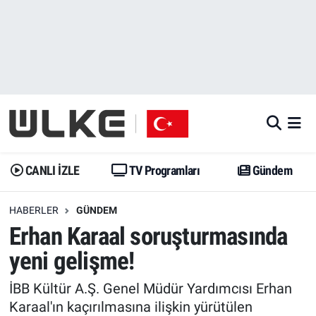
CANLI İZLE
CANLI YAYIN
Nöbetçi Eczaneler
TV Programları
TV Programları
Hava Durumu
Gündem
Gündem
İstanbul Namaz Vakitleri
Dünya
Trend
Trafik Durumu
CANLI İZLE
TV Programları
Gündem
Spor
Yaşam
Süper Lig Puan Durumu ve Fikstür
HABERLER
GÜNDEM
Erhan Karaal soruşturmasında
Erişim Bilgileri
Erişim Bilgileri
Erişim Bilgileri
yeni gelişme!
Ekonomi
Spor
Tüm Manşetler
İBB Kültür A.Ş. Genel Müdür Yardımcısı Erhan
Trend
Ekonomi
Son Dakika Haberleri
Karaal'ın kaçırılmasına ilişkin yürütülen