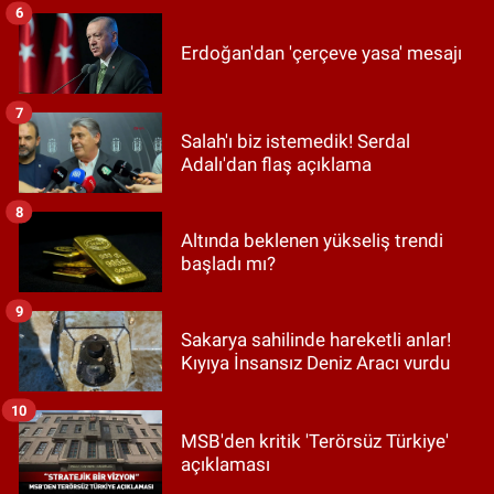
6
Erdoğan'dan 'çerçeve yasa' mesajı
7
Salah'ı biz istemedik! Serdal
Adalı'dan flaş açıklama
8
Altında beklenen yükseliş trendi
başladı mı?
9
Sakarya sahilinde hareketli anlar!
Kıyıya İnsansız Deniz Aracı vurdu
10
MSB'den kritik 'Terörsüz Türkiye'
açıklaması