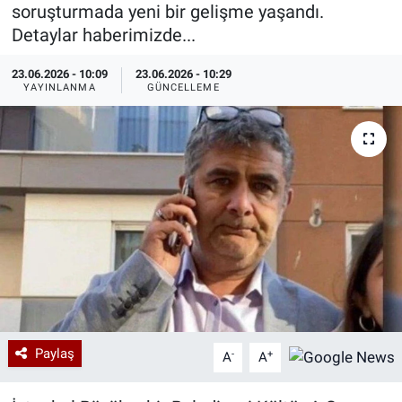
soruşturmada yeni bir gelişme yaşandı.
Özel Haberler
Dünya
Haber Arşivi
Detaylar haberimizde...
23.06.2026 - 10:09
23.06.2026 - 10:29
Yazarlar
Medya
YAYINLANMA
GÜNCELLEME
Özel Haberler
Kadın
Erişim Bilgileri
Sağlık
Teknoloji
Ramazan
Paylaş
-
+
A
A