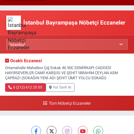
İstanbul Bayrampaşa Nöbetçi Eczaneler
Ocaklı Eczanesi
Ortamahalle Mahallesi Çığ Sokak 46 50C DEMİRKAPI CADDESİ
HAYIRSEVERLER CAMİİ KARŞISI VE ŞEHİT İBRAHİM CEYLAN ASM
ÇAPRAZI (SOKAĞIN YENİ ADI ŞEHİT ÜMİT YOLCU SOKAĞI)
0 (212) 612 25 55
Yol Tarifi Al
Tüm Nöbetçi Eczaneler