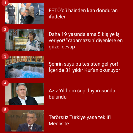
1
FETÖ'cü hainden kan donduran
ifadeler
2
Daha 19 yaşında ama 5 kişiye iş
veriyor! 'Yapamazsın' diyenlere en
güzel cevap
3
Şehrin suyu bu tesisten geliyor!
İçeride 31 yıldır Kur’an okunuyor
4
Aziz Yıldırım suç duyurusunda
bulundu
5
Terörsüz Türkiye yasa teklifi
Meclis'te