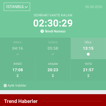
İSTANBUL
06.08.2026
SONRAKI VAKTE KALAN
02:30:28
İkindi Namazı
İMSAK
GÜNEŞ
ÖĞLE
04:16
05:58
13:15
İKINDI
AKŞAM
YATSI
17:08
20:23
21:57
Aylık Vakitler
Trend Haberler