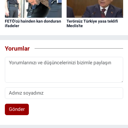
FETÖ'cü hainden kan donduran
Terörsüz Türkiye yasa teklifi
ifadeler
Meclis'te
Yorumlar
Gönder