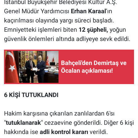
İstanbul Büyükşehir Belediyesi Kültür A.Ş.
Genel Müdür Yardımcısı
Erhan Karaal
’ın
kaçırılması olayında yargı süreci başladı.
Emniyetteki işlemleri biten
12 şüpheli,
yoğun
güvenlik önlemleri altında adliyeye sevk edildi.
Bahçeli'den Demirtaş ve
Öcalan açıklaması!
6 KİŞİ TUTUKLANDI
Hakim karşısına çıkarılan zanlılardan 6'sı
"
tutuklanarak
" cezaevine gönderildi. Diğer 6 kişi
hakkında ise
adli kontrol kararı
verildi.