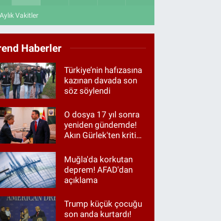
Aylık Vakitler
rend Haberler
Türkiye’nin hafızasına
kazınan davada son
söz söylendi
O dosya 17 yıl sonra
yeniden gündemde!
Akın Gürlek'ten kritik
görüşme
Muğla'da korkutan
deprem! AFAD'dan
açıklama
Trump küçük çocuğu
son anda kurtardı!