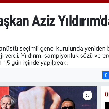
6574
BİS
13.8
şkan Aziz Yıldırım'd
BIT
64.3
nüstü seçimli genel kurulunda yeniden b
jı verdi. Yıldırım, şampiyonluk sözü verer
in 15 gün içinde yapılacak.
Ü