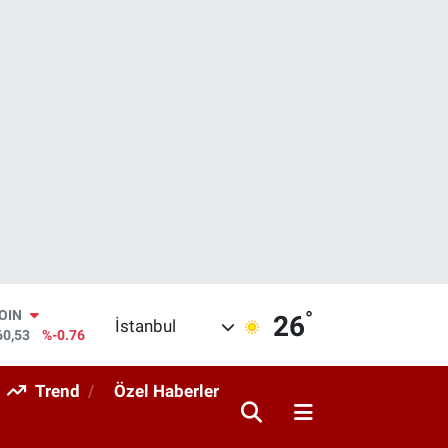
°
AR
26
İstanbul
143
%0.16
O
317
%-0.02
Trend
Özel Haberler
RLİN
463
%0.07
M ALTIN