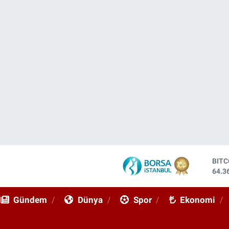
DOL
47,7
EUR
55,0
Gündem
Dünya
Spor
Ekonomi
STE
64,2
GRA