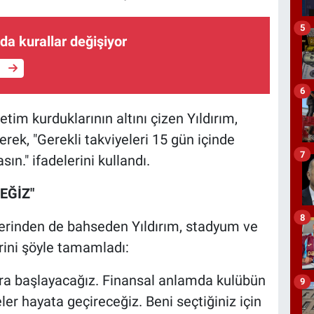
5
da kurallar değişiyor
e
6
tim kurduklarının altını çizen Yıldırım,
rek, "Gerekli takviyeleri 15 gün içinde
7
n." ifadelerini kullandı.
EĞİZ"
8
lerinden de bahseden Yıldırım, stadyum ve
rini şöyle tamamladı:
ara başlayacağız. Finansal anlamda kulübün
9
ler hayata geçireceğiz. Beni seçtiğiniz için