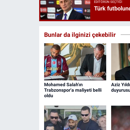
EDITÖRÜN SEÇTIĞI
Türk futbolund
Bunlar da ilginizi çekebilir
Mohamed Salah'ın
Aziz Yıld
Trabzonspor'a maliyeti belli
duyurus
oldu