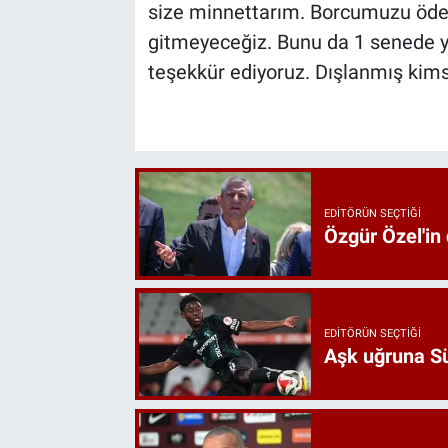
size minnettarım. Borcumuzu öd
gitmeyeceğiz. Bunu da 1 senede ya
teşekkür ediyoruz. Dışlanmış kims
EDITÖRÜN SEÇTIĞI
Özgür Özel'in
EDITÖRÜN SEÇTIĞI
Aşk uğruna Süp