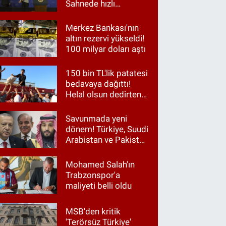
Sahnede hızlı
müdahale
Merkez Bankası'nın
altın rezervi yükseldi!
100 milyar doları aştı
150 bin TL'lik patatesi
bedavaya dağıttı!
Helal olsun dedirten
hareket
Savunmada yeni
dönem! Türkiye, Suudi
Arabistan ve Pakistan
aynı masada
Mohamed Salah'ın
Trabzonspor'a
maliyeti belli oldu
MSB'den kritik
'Terörsüz Türkiye'