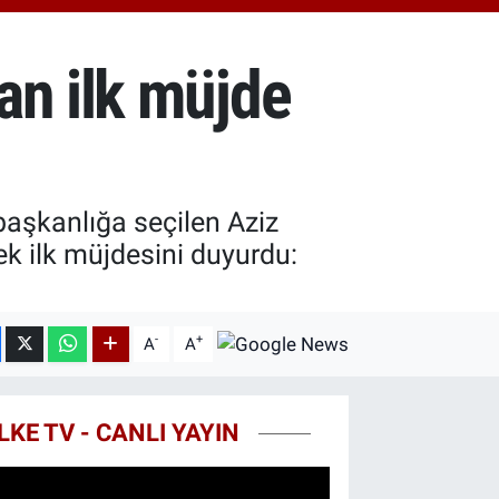
.81
%1.44
T100
87
%64
an ilk müjde
COIN
60,53
%-0.76
aşkanlığa seçilen Aziz
ek ilk müjdesini duyurdu:
-
+
A
A
LKE TV - CANLI YAYIN