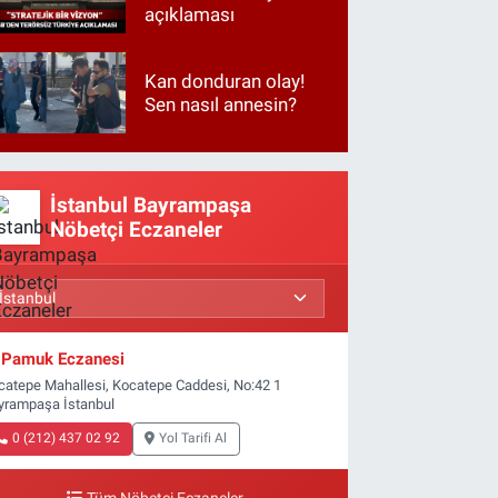
açıklaması
Kan donduran olay!
Sen nasıl annesin?
İstanbul Bayrampaşa
Nöbetçi Eczaneler
Pamuk Eczanesi
catepe Mahallesi, Kocatepe Caddesi, No:42 1
yrampaşa İstanbul
0 (212) 437 02 92
Yol Tarifi Al