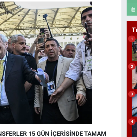
T
1
2
3
4
NSFERLER 15 GÜN İÇERİSİNDE TAMAM