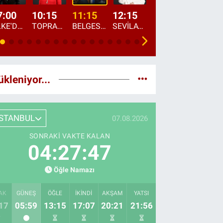
7:00
10:15
11:15
12:15
13:00
13:45
ÜLKE'DE BU SABAH
TOPRAKTAN SOFRAYA
BELGESEL: "ÜLKE'NİN ALIN TERİ"
SEVİLAY SUNGUR İLE ELİMİN BEREKETİ
ÖĞLE AJANSI
ÜLKE'DEN HABE
ükleniyor...
İSTANBUL
07.08.2026
SONRAKI VAKTE KALAN
04:27:46
Öğle Namazı
AK
GÜNEŞ
ÖĞLE
İKINDI
AKŞAM
YATSI
17
05:59
13:15
17:07
20:21
21:56