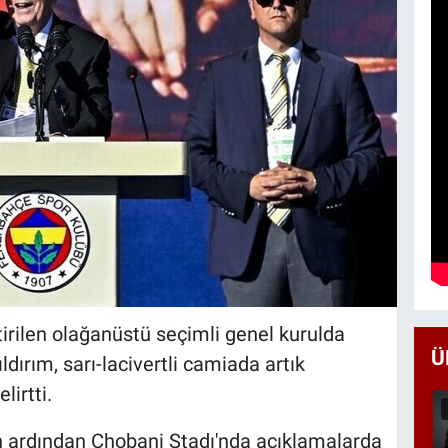
rilen olağanüstü seçimli genel kurulda
Ü
dırım, sarı-lacivertli camiada artık
irtti.
n ardından Chobani Stadı'nda açıklamalarda