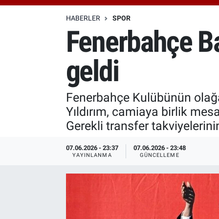
Özel Haberler
Dünya
Haber Arşivi
HABERLER
SPOR
Fenerbahçe Ba
Yazarlar
Medya
geldi
Özel Haberler
Kadın
Fenerbahçe Kulübünün olağa
Yıldırım, camiaya birlik mesa
Erişim Bilgileri
Gerekli transfer takviyelerin
Sağlık
07.06.2026 - 23:37
07.06.2026 - 23:48
YAYINLANMA
GÜNCELLEME
Teknoloji
Ramazan