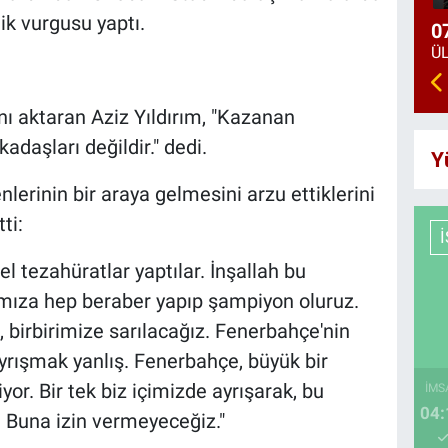
lik vurgusu yaptı.
0
ını aktaran Aziz Yıldırım, "Kazanan
adaşları değildir." dedi.
Y
erinin bir araya gelmesini arzu ettiklerini
ti:
el tezahüratlar yaptılar. İnşallah bu
ımıza hep beraber yapıp şampiyon oluruz.
, birbirimize sarılacağız. Fenerbahçe'nin
 Ayrışmak yanlış. Fenerbahçe, büyük bir
or. Bir tek biz içimizde ayrışarak, bu
İMS
04:
 Buna izin vermeyeceğiz."