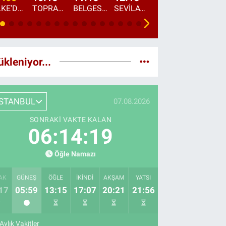
ÜLKE'DE BU SABAH
TOPRAKTAN SOFRAYA
BELGESEL: "ÜLKE'NİN ALIN TERİ"
SEVİLAY SUNGUR İLE ELİMİN BEREKETİ
ÖĞLE AJANSI
ÜLKE'DEN HABE
ükleniyor...
İSTANBUL
07.08.2026
SONRAKI VAKTE KALAN
06:14:17
Öğle Namazı
AK
GÜNEŞ
ÖĞLE
İKINDI
AKŞAM
YATSI
17
05:59
13:15
17:07
20:21
21:56
Aylık Vakitler