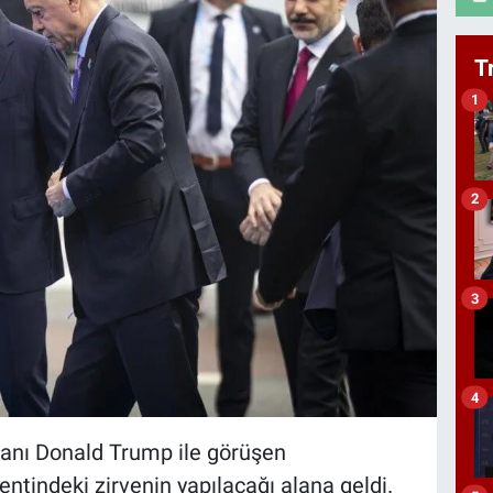
T
1
2
3
4
anı Donald Trump ile görüşen
tindeki zirvenin yapılacağı alana geldi.