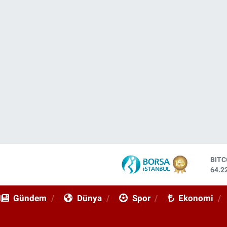
DOL
47,7
EUR
55,0
Gündem
Dünya
Spor
Ekonomi
STE
64,2
GRA