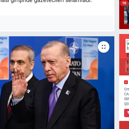
sı girişinde gazetecileri selamladı.
10
Or
CA
İB
ŞE