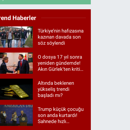
rend Haberler
Türkiye’nin hafızasına
kazınan davada son
söz söylendi
O dosya 17 yıl sonra
yeniden gündemde!
Akın Gürlek'ten kritik
görüşme
Altında beklenen
yükseliş trendi
başladı mı?
Trump küçük çocuğu
son anda kurtardı!
Sahnede hızlı
müdahale