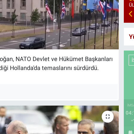
Y
oğan, NATO Devlet ve Hükümet Başkanları
diği Hollanda'da temaslarını sürdürdü.
İMS
04: