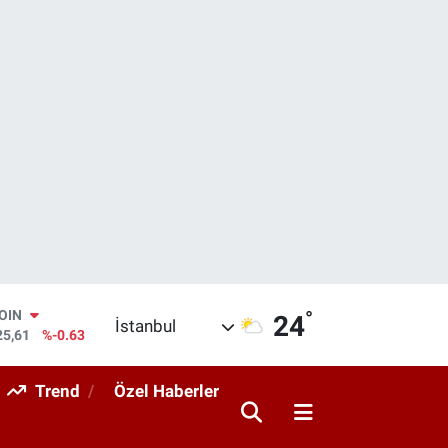
°
AR
24
İstanbul
143
%0.16
O
317
%-0.02
Trend
Özel Haberler
RLİN
463
%0.07
M ALTIN