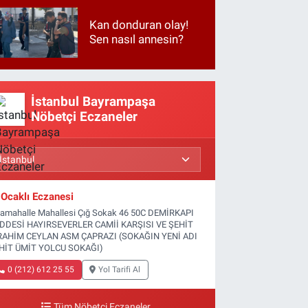
Kan donduran olay!
Sen nasıl annesin?
İstanbul Bayrampaşa
Nöbetçi Eczaneler
Ocaklı Eczanesi
tamahalle Mahallesi Çığ Sokak 46 50C DEMİRKAPI
DDESİ HAYIRSEVERLER CAMİİ KARŞISI VE ŞEHİT
RAHİM CEYLAN ASM ÇAPRAZI (SOKAĞIN YENİ ADI
HİT ÜMİT YOLCU SOKAĞI)
0 (212) 612 25 55
Yol Tarifi Al
Tüm Nöbetçi Eczaneler