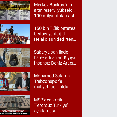
Merkez Bankası'nın
altın rezervi yükseldi!
100 milyar doları aştı
150 bin TL'lik patatesi
bedavaya dağıttı!
Helal olsun dedirten
hareket
Sakarya sahilinde
hareketli anlar! Kıyıya
İnsansız Deniz Aracı
vurdu
Mohamed Salah'ın
Trabzonspor'a
maliyeti belli oldu
MSB'den kritik
'Terörsüz Türkiye'
açıklaması