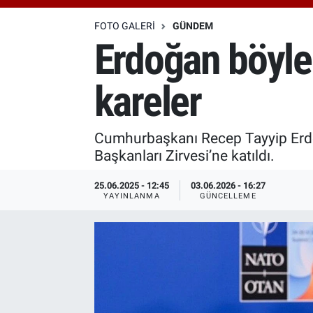
Özel Haberler
Dünya
Haber Arşivi
FOTO GALERI
GÜNDEM
Erdoğan böyle 
Yazarlar
Medya
kareler
Özel Haberler
Kadın
Cumhurbaşkanı Recep Tayyip Erdo
Başkanları Zirvesi’ne katıldı.
Erişim Bilgileri
25.06.2025 - 12:45
03.06.2026 - 16:27
YAYINLANMA
GÜNCELLEME
Sağlık
Teknoloji
Ramazan