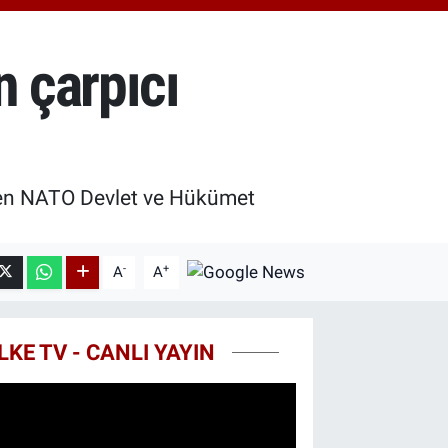
.81
%1.44
T100
99
%70
n çarpıcı
COIN
25,61
%-0.63
len NATO Devlet ve Hükümet
-
+
A
A
LKE TV - CANLI YAYIN