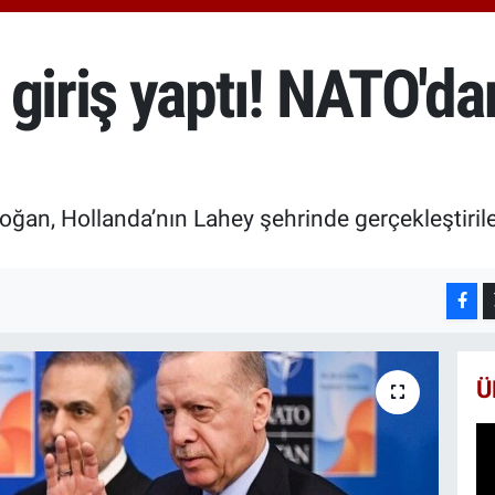
6574
BİS
13.7
giriş yaptı! NATO'da
BIT
64.2
ğan, Hollanda’nın Lahey şehrinde gerçekleştiri
Ü