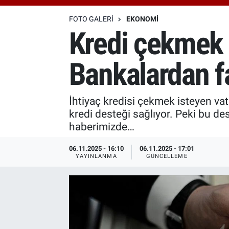
Özel Haberler
Dünya
Haber Arşivi
FOTO GALERI
EKONOMI
Kredi çekmek i
Yazarlar
Medya
Bankalardan fa
Özel Haberler
Kadın
İhtiyaç kredisi çekmek isteyen vata
kredi desteği sağlıyor. Peki bu de
Erişim Bilgileri
haberimizde…
Sağlık
06.11.2025 - 16:10
06.11.2025 - 17:01
YAYINLANMA
GÜNCELLEME
Teknoloji
Ramazan