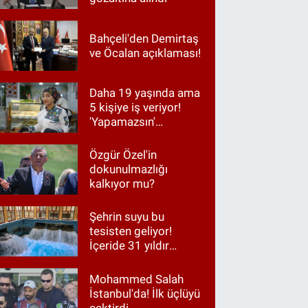
Bahçeli'den Demirtaş
ve Öcalan açıklaması!
Daha 19 yaşında ama
5 kişiye iş veriyor!
'Yapamazsın'
diyenlere en güzel
cevap
Özgür Özel'in
dokunulmazlığı
kalkıyor mu?
Şehrin suyu bu
tesisten geliyor!
İçeride 31 yıldır
Kur’an okunuyor
Mohammed Salah
İstanbul'da! İlk üçlüyü
çektirdi...