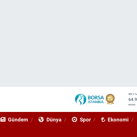
DO
47,
EU
55,
Gündem
Dünya
Spor
Ekonomi
STE
64,
GRA