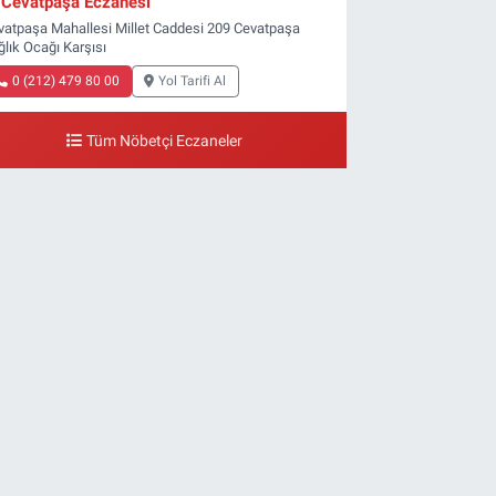
Cevatpaşa Eczanesi
vatpaşa Mahallesi Millet Caddesi 209 Cevatpaşa
ğlık Ocağı Karşısı
0 (212) 479 80 00
Yol Tarifi Al
Tüm Nöbetçi Eczaneler