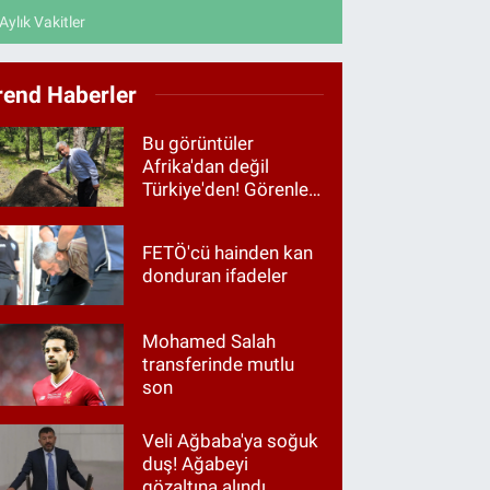
Aylık Vakitler
rend Haberler
Bu görüntüler
Afrika'dan değil
Türkiye'den! Görenler
hayrete düştü
FETÖ'cü hainden kan
donduran ifadeler
Mohamed Salah
transferinde mutlu
son
Veli Ağbaba'ya soğuk
duş! Ağabeyi
gözaltına alındı