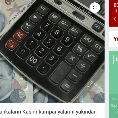
0
Y
İMS
04:
 bankaların Kasım kampanyalarını yakından