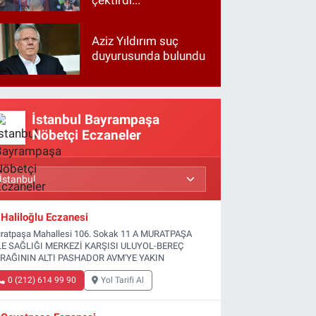
Aziz Yıldırım suç
duyurusunda bulundu
İstanbul Bayrampaşa
Nöbetçi Eczaneler
Haliloğlu Eczanesi
ratpaşa Mahallesi 106. Sokak 11 A MURATPAŞA
LE SAĞLIĞI MERKEZİ KARŞISI ULUYOL-BEREÇ
RAĞININ ALTI PASHADOR AVM'YE YAKIN
0 (212) 614 99 90
Yol Tarifi Al