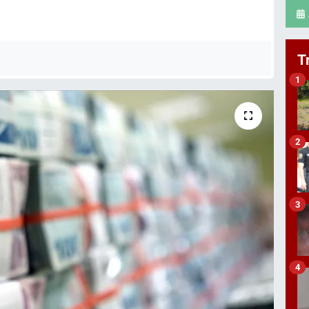
T
1
2
3
4