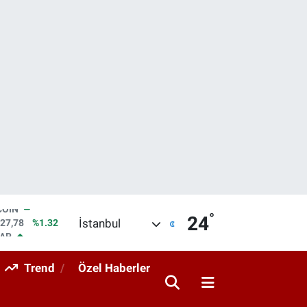
°
LAR
24
İstanbul
5894
%0.08
RO
0398
%-0.02
Trend
Özel Haberler
RLİN
1581
%0.16
M ALTIN