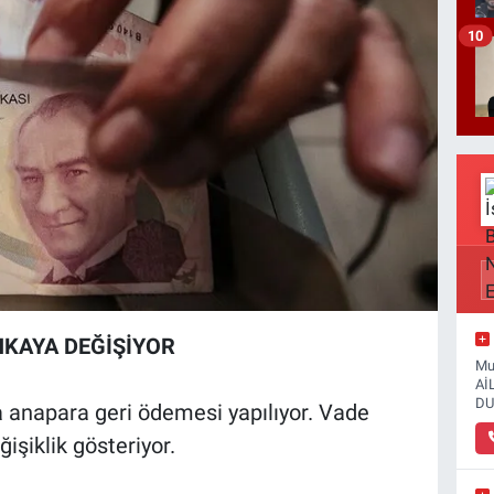
10
KAYA DEĞİŞİYOR
Mu
Aİ
DU
zca anapara geri ödemesi yapılıyor. Vade
işiklik gösteriyor.