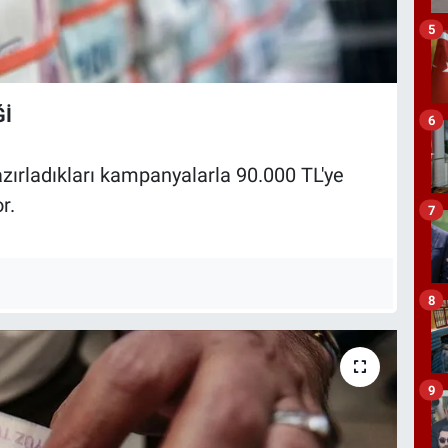
5
Ğİ
6
azırladıkları kampanyalarla 90.000 TL'ye
r.
7
8
9