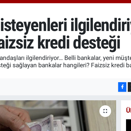
652
BİS
13.
steyenleri ilgilendiri
BIT
64.
izsiz kredi desteği
ndaşları ilgilendiriyor… Belli bankalar, yeni müşt
steği sağlayan bankalar hangileri? Faizsiz kredi b
Ü