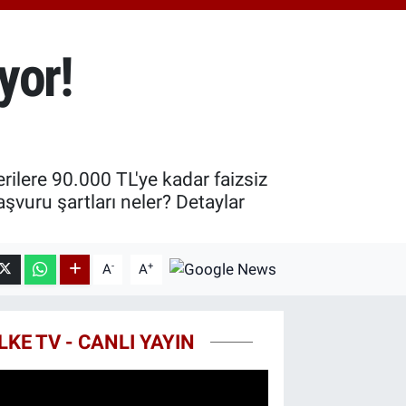
7.85
%0.54
T100
703
%11
yor!
COIN
927,78
%1.32
erilere 90.000 TL'ye kadar faizsiz
aşvuru şartları neler? Detaylar
-
+
A
A
LKE TV - CANLI YAYIN