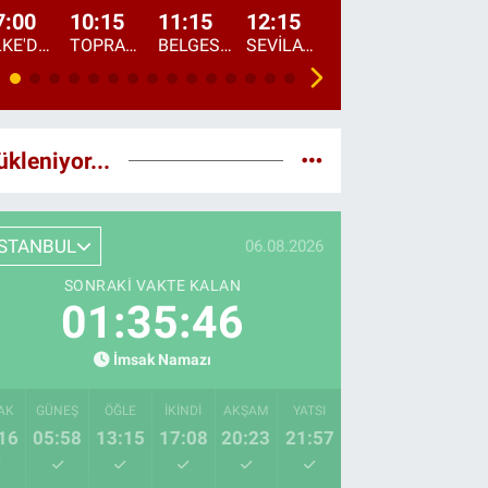
7:00
10:15
11:15
12:15
13:00
13:45
ÜLKE'DE BU SABAH
TOPRAKTAN SOFRAYA
BELGESEL: "ÜLKE'NİN ALIN TERİ"
SEVİLAY SUNGUR İLE ELİMİN BEREKETİ
ÖĞLE AJANSI
ÜLKE'DEN HABE
ükleniyor...
İSTANBUL
06.08.2026
SONRAKI VAKTE KALAN
01:35:44
İmsak Namazı
AK
GÜNEŞ
ÖĞLE
İKINDI
AKŞAM
YATSI
16
05:58
13:15
17:08
20:23
21:57