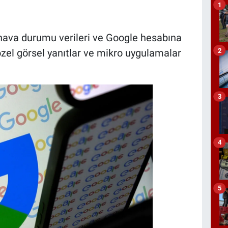
1
, hava durumu verileri ve Google hesabına
2
zel görsel yanıtlar ve mikro uygulamalar
3
4
5