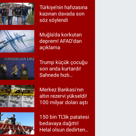
Türkiye’nin hafızasına
kazınan davada son
söz söylendi
Muğla'da korkutan
deprem! AFAD'dan
açıklama
Trump küçük çocuğu
son anda kurtardı!
Sahnede hızlı
müdahale
Merkez Bankası'nın
altın rezervi yükseldi!
100 milyar doları aştı
150 bin TL'lik patatesi
bedavaya dağıttı!
Helal olsun dedirten
hareket