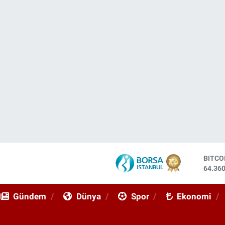
DOLA
47,70
EURO
55,02
Gündem
Dünya
Spor
Ekonomi
STER
64,18
GRAM 