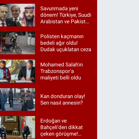
Savunmada yeni
dönem! Türkiye, Suudi
Arabistan ve Pakistan
aynı masada
Polisten kaçmanın
bedeli ağır oldu!
Dudak uçuklatan ceza
Mohamed Salah'ın
Trabzonspor'a
maliyeti belli oldu
Kan donduran olay!
Sen nasıl annesin?
Erdoğan ve
Bahçeli'den dikkat
çeken görüşme!