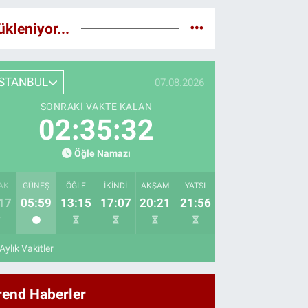
ükleniyor...
İSTANBUL
07.08.2026
SONRAKI VAKTE KALAN
02:35:31
Öğle Namazı
AK
GÜNEŞ
ÖĞLE
İKINDI
AKŞAM
YATSI
17
05:59
13:15
17:07
20:21
21:56
Aylık Vakitler
rend Haberler