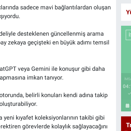
larında sadece mavi bağlantılardan oluşan
Y
şıyordu.
odeliyle desteklenen güncellenmiş arama
y zekaya geçişteki en büyük adımı temsil
ChatGPT veya Gemini ile konuşur gibi daha
yapmasına imkan tanıyor.
İMS
04:
torunda, belirli konuları kendi adına takip
luşturabiliyor.
 yeni kıyafet koleksiyonlarının takibi gibi
T
ektiren görevlerde kolaylık sağlayacağını