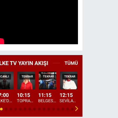
LKE TV YAYIN AKIŞI
TÜMÜ
CANLI
TEKRAR
TEKRAR
TEKRAR
HABER
CANLI
7:00
10:15
11:15
12:15
13:00
13:45
ÜLKE'DE BU SABAH
TOPRAKTAN SOFRAYA
BELGESEL: "ÜLKE'NİN ALIN TERİ"
SEVİLAY SUNGUR İLE ELİMİN BEREKETİ
ÖĞLE AJANSI
ÜLKE'DEN HABE