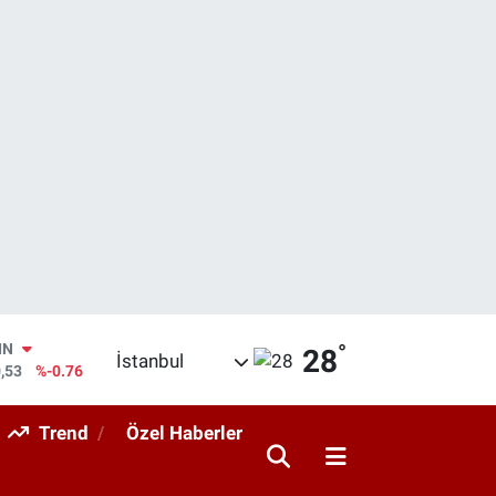
°
R
28
İstanbul
69
%0.17
65
%0.01
Trend
Özel Haberler
LİN
97
%0.02
ALTIN