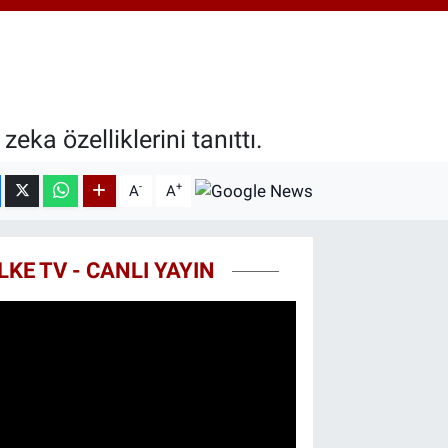
81
%1.44
00
7
%64
IN
,53
%-0.76
eka özelliklerini tanıttı.
-
+
A
A
LKE TV - CANLI YAYIN