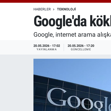
Özel Haberler
Dünya
Haber Arşivi
HABERLER
TEKNOLOJI
Google'da kökl
Yazarlar
Medya
Google, internet arama alışka
Özel Haberler
20.05.2026 - 17:02
20.05.2026 - 17:20
Kadın
YAYINLANMA
GÜNCELLEME
Erişim Bilgileri
Sağlık
Teknoloji
Ramazan