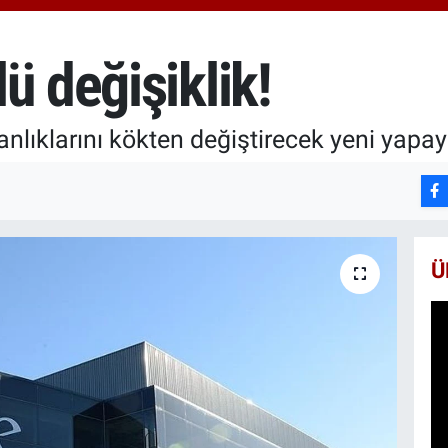
6574.
BİST1
13.88
ü değişiklik!
BITCO
64.360
nlıklarını kökten değiştirecek yeni yapay z
Ü