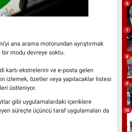
6
7
ni'yi ana arama motorundan ayrıştırmak
i bir modu devreye soktu.
8
i kartı ekstrelerini ve e-posta gelen
n izlemek, özetler veya yapılacaklar listesi
9
eri üstleniyor.
lar gibi uygulamalardaki içeriklere
rleyen süreçte üçüncü taraf uygulamaları da
10