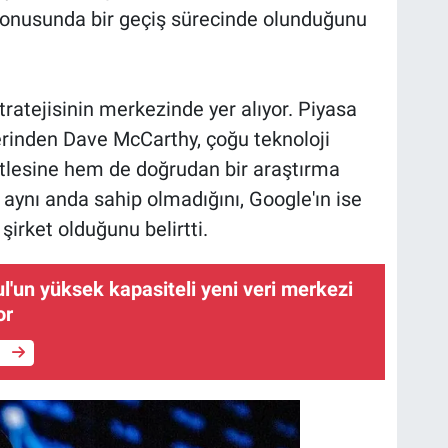
konusunda bir geçiş sürecinde olunduğunu
ratejisinin merkezinde yer alıyor. Piyasa
lerinden Dave McCarthy, çoğu teknoloji
kitlesine hem de doğrudan bir araştırma
e aynı anda sahip olmadığını, Google'ın ise
şirket olduğunu belirtti.
l'un yüksek kapasiteli yeni veri merkezi
or
e