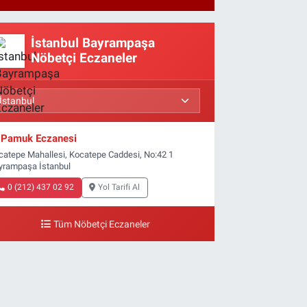
Basına kapalı
gerçekleşti
İstanbul Bayrampaşa
Nöbetçi Eczaneler
Pamuk Eczanesi
catepe Mahallesi, Kocatepe Caddesi, No:42 1
yrampaşa İstanbul
0 (212) 437 02 92
Yol Tarifi Al
Tüm Nöbetçi Eczaneler